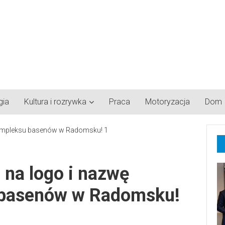
gia
Kultura i rozrywka
Praca
Motoryzacja
Dom
 na logo i nazwę
basenów w Radomsku!