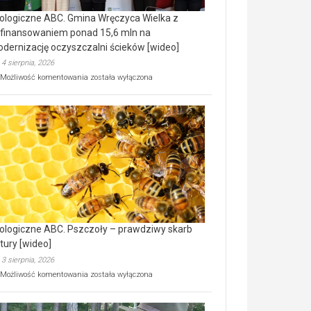
ologiczne ABC. Gmina Wręczyca Wielka z
finansowaniem ponad 15,6 mln na
dernizację oczyszczalni ścieków [wideo]
4 sierpnia, 2026
Ekologiczne
Możliwość komentowania
została wyłączona
ABC.
Gmina
Wręczyca
Wielka
z
dofinansowaniem
ponad
15,6
mln
na
modernizację
oczyszczalni
ścieków
ologiczne ABC. Pszczoły – prawdziwy skarb
[wideo]
tury [wideo]
3 sierpnia, 2026
Ekologiczne
Możliwość komentowania
została wyłączona
ABC.
Pszczoły
–