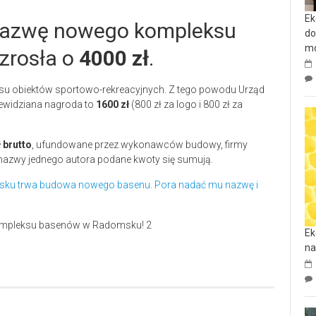
Ek
 nazwę nowego kompleksu
do
mo
zrosła o
4000 zł
.
 obiektów sportowo-rekreacyjnych. Z tego powodu Urząd
zewidziana nagroda to
1600 zł
(800 zł za logo i 800 zł za
 brutto
, ufundowane przez wykonawców budowy, firmy
 nazwy jednego autora podane kwoty się sumują.
ku trwa budowa nowego basenu. Pora nadać mu nazwę i
Ek
na