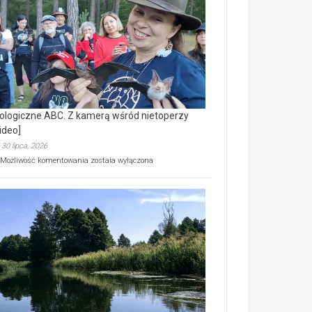
prawdziwy
skarb
natury
[wideo]
ologiczne ABC. Z kamerą wśród nietoperzy
ideo]
30 lipca, 2026
Ekologiczne
Możliwość komentowania
została wyłączona
ABC.
Z
kamerą
wśród
nietoperzy
[wideo]