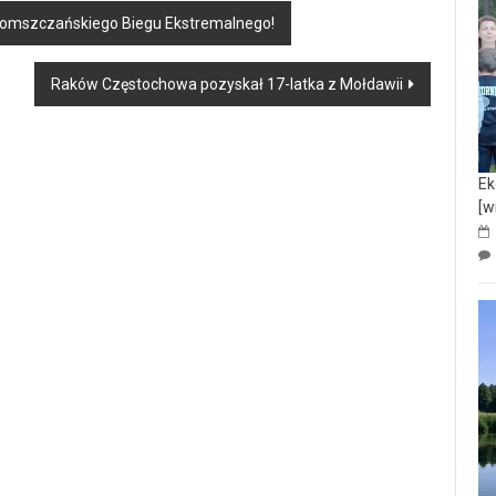
omszczańskiego Biegu Ekstremalnego!
Raków Częstochowa pozyskał 17-latka z Mołdawii
Ek
[w