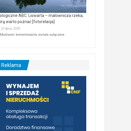
ologiczne ABC. Liswarta – malownicza rzeka,
órą warto poznać [fotorelacja]
22 lipca, 2026
Ekologiczne
Możliwość komentowania
została wyłączona
ABC.
Liswarta
–
malownicza
rzeka,
którą
Reklama
warto
poznać
[fotorelacja]