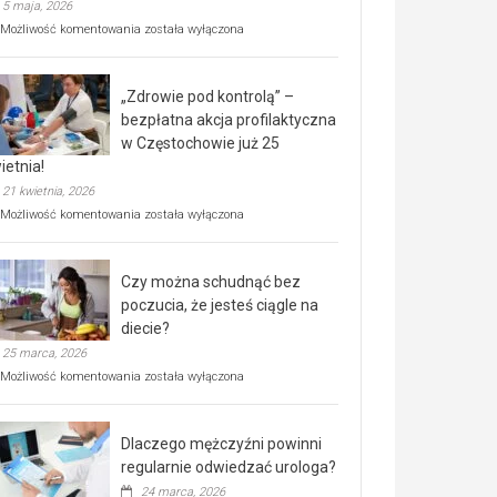
5 maja, 2026
Rusza
Możliwość komentowania
została wyłączona
miejski,
BEZPŁATNY
program
„Zdrowie pod kontrolą” –
rehabilitacji
dla
bezpłatna akcja profilaktyczna
seniorów!
w Częstochowie już 25
ietnia!
21 kwietnia, 2026
„Zdrowie
Możliwość komentowania
została wyłączona
pod
kontrolą”
–
Czy można schudnąć bez
bezpłatna
akcja
poczucia, że jesteś ciągle na
profilaktyczna
diecie?
w
25 marca, 2026
Częstochowie
już
Czy
Możliwość komentowania
została wyłączona
25
można
kwietnia!
schudnąć
bez
Dlaczego mężczyźni powinni
poczucia,
że
regularnie odwiedzać urologa?
jesteś
24 marca, 2026