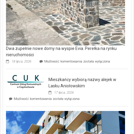
Dwa zupełnie nowe domy na wyspie Evia. Perełka na rynku
nieruchomości
Dwa
18 lipca, 2026
Możliwość komentowania
została wyłączona
zupełnie
nowe
domy
Mieszkańcy wybiorą nazwy alejek w
na
wyspie
Lasku Aniołowskim
Evia.
17 lipca, 2026
Perełka
Mieszkańcy
Możliwość komentowania
została wyłączona
na
wybiorą
rynku
nazwy
nieruchomości
alejek
w
Lasku
Aniołowskim