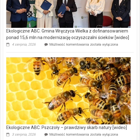
Ekologiczne ABC. Gmina Wręczyca Wielka z dofinansowaniem
ponad 15,6 mln na modernizację oczyszczalni ścieków [wideo]
Ekologiczne
4 sierpnia, 2026
Możliwość komentowania
została wyłączona
ABC.
Gmina
Wręczyca
Wielka
z
dofinansowaniem
ponad
15,6
mln
na
modernizację
oczyszczalni
ścieków
[wideo]
Ekologiczne ABC. Pszczoły – prawdziwy skarb natury [wideo]
Ekologiczne
3 sierpnia, 2026
Możliwość komentowania
została wyłączona
ABC.