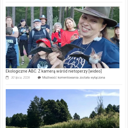
Pszczoły
–
prawdziwy
skarb
natury
[wideo]
Ekologiczne ABC. Z kamerą wśród nietoperzy [wideo]
Ekologiczne
30 lipca, 2026
Możliwość komentowania
została wyłączona
ABC.
Z
kamerą
wśród
nietoperzy
[wideo]