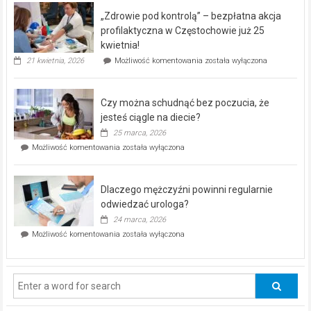
program
„Zdrowie pod kontrolą” – bezpłatna akcja
rehabilitacji
dla
profilaktyczna w Częstochowie już 25
seniorów!
kwietnia!
„Zdrowie
21 kwietnia, 2026
Możliwość komentowania
została wyłączona
pod
kontrolą”
–
Czy można schudnąć bez poczucia, że
bezpłatna
akcja
jesteś ciągle na diecie?
profilaktyczna
25 marca, 2026
w
Czy
Możliwość komentowania
została wyłączona
Częstochowie
można
już
schudnąć
25
bez
kwietnia!
Dlaczego mężczyźni powinni regularnie
poczucia,
że
odwiedzać urologa?
jesteś
24 marca, 2026
ciągle
Dlaczego
Możliwość komentowania
została wyłączona
na
mężczyźni
diecie?
powinni
regularnie
odwiedzać
urologa?