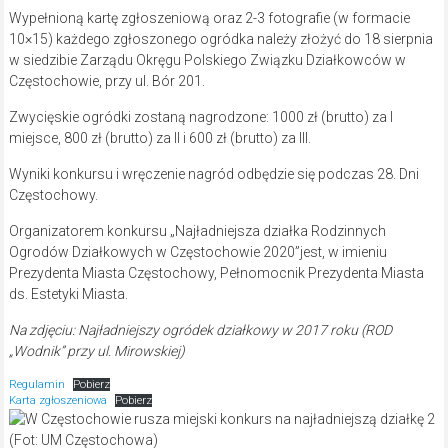
Wypełnioną kartę zgłoszeniową oraz 2-3 fotografie (w formacie
10×15) każdego zgłoszonego ogródka należy złożyć do 18 sierpnia
w siedzibie Zarządu Okręgu Polskiego Związku Działkowców w
Częstochowie, przy ul. Bór 201.
Zwycięskie ogródki zostaną nagrodzone: 1000 zł (brutto) za I
miejsce, 800 zł (brutto) za II i 600 zł (brutto) za III.
Wyniki konkursu i wręczenie nagród odbędzie się podczas 28. Dni
Częstochowy.
Organizatorem konkursu „Najładniejsza działka Rodzinnych
Ogrodów Działkowych w Częstochowie 2020”jest, w imieniu
Prezydenta Miasta Częstochowy, Pełnomocnik Prezydenta Miasta
ds. Estetyki Miasta.
Na zdjęciu: Najładniejszy ogródek działkowy w 2017 roku (ROD
„Wodnik” przy ul. Mirowskiej)
Regulamin
Pobierz
Karta zgłoszeniowa
Pobierz
(Fot: UM Częstochowa)