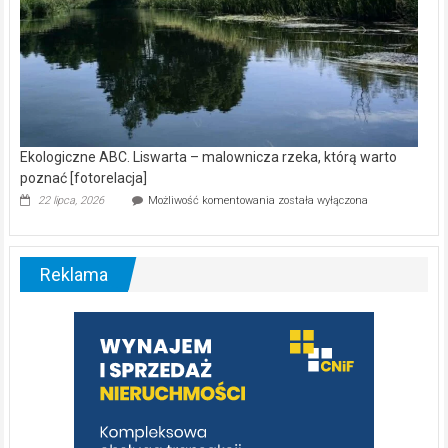
Ekologiczne ABC. Liswarta – malownicza rzeka, którą warto
poznać [fotorelacja]
Ekologiczne
22 lipca, 2026
Możliwość komentowania
została wyłączona
ABC.
Liswarta
–
malownicza
Reklama
rzeka,
którą
warto
poznać
[fotorelacja]