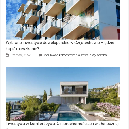
Wybrane inwestycje deweloperskie w Częstochowie – gdzie
kupić mieszkanie?
Wybrane
20 maja, 2026
Możliwość komentowania
została wyłączona
inwestycje
deweloperskie
w Częstochowie
–
gdzie
kupić
mieszkanie?
Inwestycja w komfort życia. O nieruchomościach w słonecznej