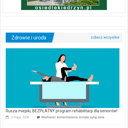
Zdrowie i uroda
Rusza miejski, BEZPŁATNY program rehabilitacji dla seniorów!
Rusza
5 maja, 2026
Możliwość komentowania
została wyłączona
miejski,
BEZPŁATNY