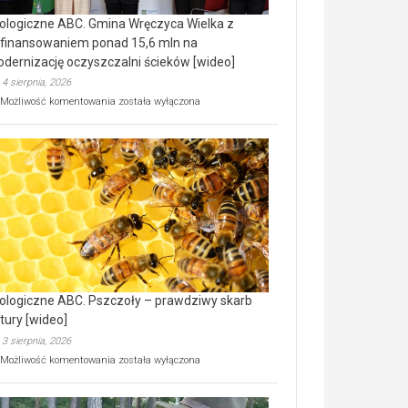
ologiczne ABC. Gmina Wręczyca Wielka z
finansowaniem ponad 15,6 mln na
dernizację oczyszczalni ścieków [wideo]
4 sierpnia, 2026
Ekologiczne
Możliwość komentowania
została wyłączona
ABC.
Gmina
Wręczyca
Wielka
z
dofinansowaniem
ponad
15,6
mln
na
modernizację
oczyszczalni
ścieków
ologiczne ABC. Pszczoły – prawdziwy skarb
[wideo]
tury [wideo]
3 sierpnia, 2026
Ekologiczne
Możliwość komentowania
została wyłączona
ABC.
Pszczoły
–