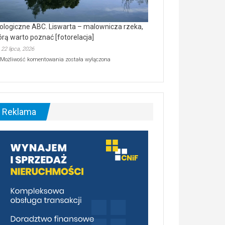
ologiczne ABC. Liswarta – malownicza rzeka,
órą warto poznać [fotorelacja]
22 lipca, 2026
Ekologiczne
Możliwość komentowania
została wyłączona
ABC.
Liswarta
–
malownicza
rzeka,
którą
Reklama
warto
poznać
[fotorelacja]