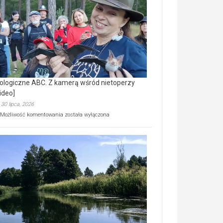
prawdziwy
skarb
natury
[wideo]
ologiczne ABC. Z kamerą wśród nietoperzy
ideo]
30 lipca, 2026
Ekologiczne
Możliwość komentowania
została wyłączona
ABC.
Z
kamerą
wśród
nietoperzy
[wideo]