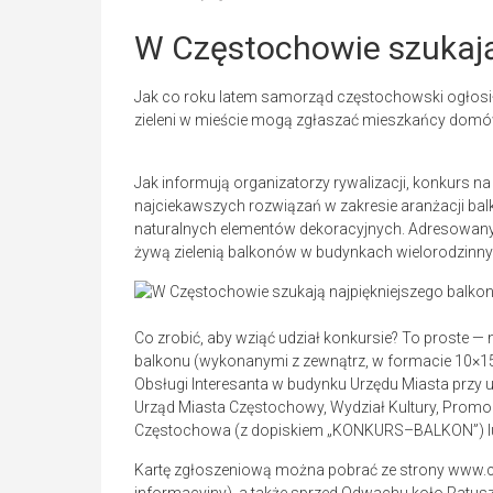
W Częstochowie szukają
Jak co roku latem samorząd częstochowski ogłosił
zieleni w mieście mogą zgłaszać mieszkańcy domó
Jak informują organizatorzy rywalizacji, konkurs na
najciekawszych rozwiązań w zakresie aranżacji balk
naturalnych elementów dekoracyjnych. Adresowany j
żywą zielenią balkonów w budynkach wielorodzinnyc
Co zrobić, aby wziąć udział konkursie? To proste — 
balkonu (wykonanymi z zewnątrz, w formacie 10×15 l
Obsługi Interesanta w budynku Urzędu Miasta przy u
Urząd Miasta Częstochowy, Wydział Kultury, Promocj
Częstochowa (z dopiskiem „KONKURS–BALKON”) lu
Kartę zgłoszeniową można pobrać ze strony www.cz