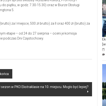
(czyli sprzed siedziby Wydziału Kultury, Promocji i
do piątku, w godz. 7.30-15.30) oraz w Biurze Obsługi
yngtona 5.
tto) za I miejsce, 500 zł brutto) za II oraz 400 zł (brutto) za
ym etapie – od 24 do 27 sierpnia – oceni je komisja
nie podczas Dni Częstochowy.
Ek
[w
 końca
ezon w PKO Ekstraklasie na 10. miejscu. Mogło być lepiej?