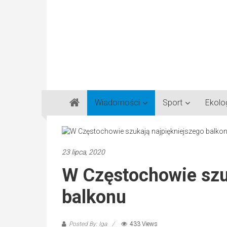
Gazeta
Wiadomości
Sport
Ekolo
Regionalna
Częstochowa,
Kłobuck,
Lubliniec,
23 lipca, 2020
Myszków
W Częstochowie szu
balkonu
Posted By: Iga
433 Views