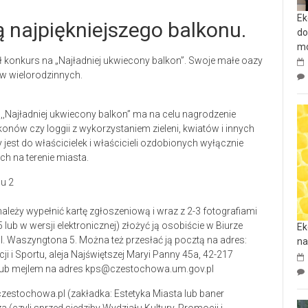
Ek
 najpiękniejszego balkonu.
do
mo
 konkurs na „Najładniej ukwiecony balkon”. Swoje małe oazy
w wielorodzinnych.
 ,,Najładniej ukwiecony balkon” ma na celu nagrodzenie
onów czy loggii z wykorzystaniem zieleni, kwiatów i innych
est do właścicielek i właścicieli ozdobionych wyłącznie
h na terenie miasta.
należy wypełnić kartę zgłoszeniową i wraz z 2-3 fotografiami
ub w wersji elektronicznej) złożyć ją osobiście w Biurze
Ek
l. Waszyngtona 5. Można też przesłać ją pocztą na adres:
na
i i Sportu, aleja Najświętszej Maryi Panny 45a, 42-217
b mejlem na adres kps@czestochowa.um.gov.pl
estochowa.pl (zakładka: Estetyka Miasta lub baner