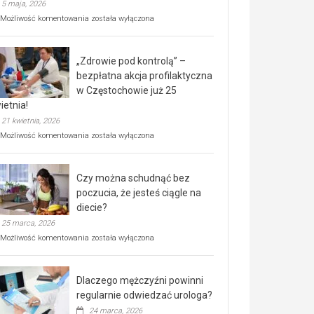
5 maja, 2026
Rusza
Możliwość komentowania
została wyłączona
miejski,
BEZPŁATNY
program
„Zdrowie pod kontrolą” –
rehabilitacji
dla
bezpłatna akcja profilaktyczna
seniorów!
w Częstochowie już 25
ietnia!
21 kwietnia, 2026
„Zdrowie
Możliwość komentowania
została wyłączona
pod
kontrolą”
–
Czy można schudnąć bez
bezpłatna
akcja
poczucia, że jesteś ciągle na
profilaktyczna
diecie?
w
25 marca, 2026
Częstochowie
już
Czy
Możliwość komentowania
została wyłączona
25
można
kwietnia!
schudnąć
bez
Dlaczego mężczyźni powinni
poczucia,
że
regularnie odwiedzać urologa?
jesteś
24 marca, 2026