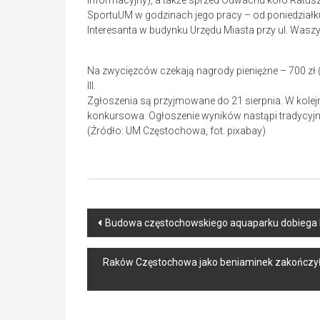
informacyjny), a także sprzed Odwachu koło Ratusza 
SportuUM w godzinach jego pracy – od poniedziałku 
Interesanta w budynku Urzędu Miasta przy ul. Wasz
Na zwycięzców czekają nagrody pieniężne – 700 zł (bru
III.
Zgłoszenia są przyjmowane do 21 sierpnia. W kolejn
konkursowa. Ogłoszenie wyników nastąpi tradycyj
(Źródło: UM Częstochowa, fot. pixabay)
Post
Budowa częstochowskiego aquaparku dobiega
navigation
Raków Częstochowa jako beniaminek zakończył s