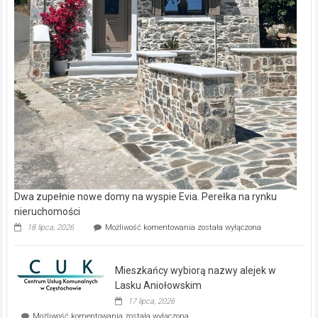
Dwa zupełnie nowe domy na wyspie Evia. Perełka na rynku
nieruchomości
Dwa
18 lipca, 2026
Możliwość komentowania
została wyłączona
zupełnie
nowe
domy
Mieszkańcy wybiorą nazwy alejek w
na
wyspie
Lasku Aniołowskim
Evia.
17 lipca, 2026
Perełka
Mieszkańcy
Możliwość komentowania
została wyłączona
na