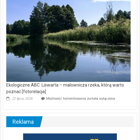
wśród
nietoperzy
[wideo]
Ekologiczne ABC. Liswarta – malownicza rzeka, którą warto
poznać [fotorelacja]
Ekologiczne
22 lipca, 2026
Możliwość komentowania
została wyłączona
ABC.
Liswarta
–
malownicza
Reklama
rzeka,
którą
warto
poznać