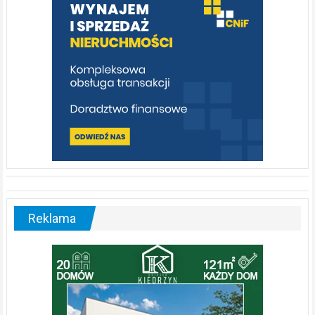
[fotorelacja]
Reklama