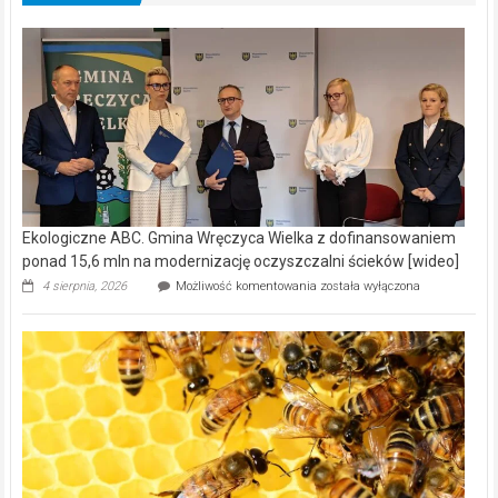
Ekologiczne ABC. Gmina Wręczyca Wielka z dofinansowaniem
ponad 15,6 mln na modernizację oczyszczalni ścieków [wideo]
Ekologiczne
4 sierpnia, 2026
Możliwość komentowania
została wyłączona
ABC.
Gmina
Wręczyca
Wielka
z
dofinansowaniem
ponad
15,6
mln
na
modernizację