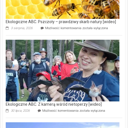
oczyszczalni
ścieków
[wideo]
Ekologiczne ABC. Pszczoły – prawdziwy skarb natury [wideo]
Ekologiczne
3 sierpnia, 2026
Możliwość komentowania
została wyłączona
ABC.
Pszczoły
–
prawdziwy
skarb
natury
[wideo]
Ekologiczne ABC. Z kamerą wśród nietoperzy [wideo]
Ekologiczne
30 lipca, 2026
Możliwość komentowania
została wyłączona
ABC.
Z
kamerą