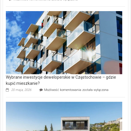
wybiorą
rynku
nazwy
nieruchomości
alejek
w
Lasku
Aniołowskim
Wybrane inwestycje deweloperskie w Częstochowie – gdzie
kupić mieszkanie?
Wybrane
20 maja, 2026
Możliwość komentowania
została wyłączona
inwestycje
deweloperskie
w Częstochowie
–
gdzie
kupić
mieszkanie?