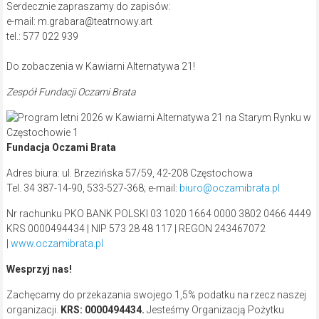
Serdecznie zapraszamy do zapisów:
e-mail: m.grabara@teatrnowy.art
tel.: 577 022 939
Do zobaczenia w Kawiarni Alternatywa 21!
Zespół Fundacji Oczami Brata
Fundacja Oczami Brata
Adres biura: ul. Brzezińska 57/59, 42-208 Częstochowa
Tel. 34 387-14-90, 533-527-368; e-mail:
biuro@oczamibrata.pl
Nr rachunku PKO BANK POLSKI 03 1020 1664 0000 3802 0466 4449
KRS 0000494434 | NIP 573 28 48 117 | REGON 243467072
|
www.oczamibrata.pl
Wesprzyj nas!
Zachęcamy do przekazania swojego 1,5% podatku na rzecz naszej
organizacji.
KRS: 0000494434.
Jesteśmy Organizacją Pożytku