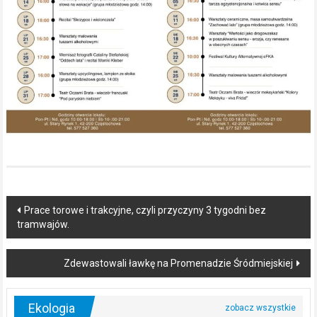
Post
Prace torowe i trakcyjne, czyli przyczyny 3 tygodni bez
tramwajów.
navigation
Zdewastowali ławkę na Promenadzie Śródmiejskiej
Ekologia