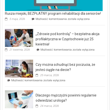
Rusza miejski, BEZPŁATNY program rehabilitacji dla seniorów!
Rusza
5 maja, 2026
Możliwość komentowania
została wyłączona
miejski,
BEZPŁATNY
program
„Zdrowie pod kontrolą” – bezpłatna akcja
rehabilitacji
dla
profilaktyczna w Częstochowie już 25
seniorów!
kwietnia!
„Zdrowie
21 kwietnia, 2026
Możliwość komentowania
została wyłączona
pod
kontrolą”
–
Czy można schudnąć bez poczucia, że
bezpłatna
akcja
jesteś ciągle na diecie?
profilaktyczna
25 marca, 2026
w
Czy
Możliwość komentowania
została wyłączona
Częstochowie
można
już
schudnąć
25
bez
kwietnia!
Dlaczego mężczyźni powinni regularnie
poczucia,
że
odwiedzać urologa?
jesteś
24 marca, 2026
ciągle