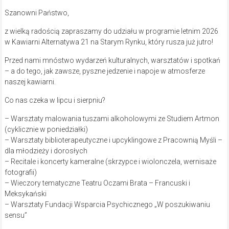
Szanowni Państwo,
z wielką radością zapraszamy do udziału w programie letnim 2026
w Kawiarni Alternatywa 21 na Starym Rynku, który rusza już jutro!
Przed nami mnóstwo wydarzeń kulturalnych, warsztatów i spotkań
– a do tego, jak zawsze, pyszne jedzenie i napoje w atmosferze
naszej kawiarni.
Co nas czeka w lipcu i sierpniu?
– Warsztaty malowania tuszami alkoholowymi ze Studiem Artmon
(cyklicznie w poniedziałki)
– Warsztaty biblioterapeutyczne i upcyklingowe z Pracownią Myśli –
dla młodzieży i dorosłych
– Recitale i koncerty kameralne (skrzypce i wiolonczela, wernisaże
fotografii)
– Wieczory tematyczne Teatru Oczami Brata – Francuski i
Meksykański
– Warsztaty Fundacji Wsparcia Psychicznego „W poszukiwaniu
sensu”