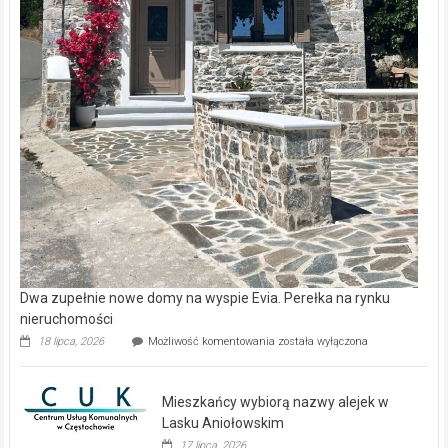
Dwa zupełnie nowe domy na wyspie Evia. Perełka na rynku
nieruchomości
Dwa
18 lipca, 2026
Możliwość komentowania
została wyłączona
zupełnie
nowe
domy
Mieszkańcy wybiorą nazwy alejek w
na
wyspie
Lasku Aniołowskim
Evia.
17 lipca, 2026