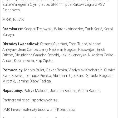
Zulte Waregem i Olympiacos SFP. 11 lipca Raków zagra z PSV
Eindhoven.
MR-K, fot: AK
Bramkarze:
Kacper Trelowski, Wiktor Żołneczko, Tarik Karić, Karol
Surzyn.
Obrońcy i wahadłowi:
Stratos Svarnas, Fran Tudor, Michael
Ameyaw, Jean Carlos, Jerzy Napieraj, Bogdan Racovițan, Erick
Otieno, Dieudonné Gaucho Debohi, Jakub Jendryka, Nikodem Całko,
Antoni Kociniewski, Filip Żądło.
Pomocnicy:
Marko Bulat, Oskar Repka, Vladyslav Kochergin, Oliwier
Kwiatkowski, Tomasz Pieńko, Abraham Ojo, Karol Struski, Bogdan
Mirčetić, Lamine Diaby Fadiga.
Napastnicy:
Patryk Makuch, Jonatan Brunes, Adam Basse.
Partnerami relacji sportowych są:
DMK Invest materiały budowlane Konopiska