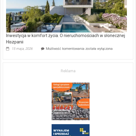
Inwestycja w komfort życia. O nieruchomościach w słonecznej
Hiszpanii
Inwestycja
15 maja, 2026
Możliwość komentowania
została wyłączona
w komfort
życia.
O nieruchomościach
w słonecznej
Reklama
Hiszpanii