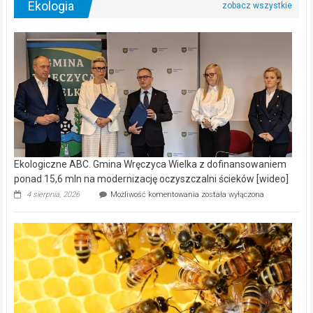
Ekologia
Ekologiczne ABC. Gmina Wręczyca Wielka z dofinansowaniem
ponad 15,6 mln na modernizację oczyszczalni ścieków [wideo]
Ekologiczne
4 sierpnia, 2026
Możliwość komentowania
została wyłączona
ABC.
Gmina
Wręczyca
Wielka
z
dofinansowaniem
ponad
15,6
mln
na