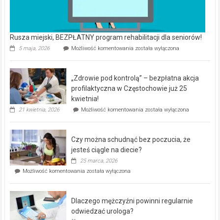
Rusza miejski, BEZPŁATNY program rehabilitacji dla seniorów!
Rusza
5 maja, 2026
Możliwość komentowania
została wyłączona
miejski,
BEZPŁATNY
program
„Zdrowie pod kontrolą” – bezpłatna akcja
rehabilitacji
dla
profilaktyczna w Częstochowie już 25
seniorów!
kwietnia!
„Zdrowie
21 kwietnia, 2026
Możliwość komentowania
została wyłączona
pod
kontrolą”
–
Czy można schudnąć bez poczucia, że
bezpłatna
akcja
jesteś ciągle na diecie?
profilaktyczna
25 marca, 2026
w
Czy
Możliwość komentowania
została wyłączona
Częstochowie
można
już
schudnąć
25
bez
kwietnia!
Dlaczego mężczyźni powinni regularnie
poczucia,
że
odwiedzać urologa?
jesteś