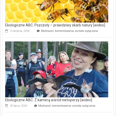
modernizację
oczyszczalni
ścieków
[wideo]
Ekologiczne ABC. Pszczoły – prawdziwy skarb natury [wideo]
Ekologiczne
3 sierpnia, 2026
Możliwość komentowania
została wyłączona
ABC.
Pszczoły
–
prawdziwy
skarb
natury
[wideo]
Ekologiczne ABC. Z kamerą wśród nietoperzy [wideo]
Ekologiczne
30 lipca, 2026
Możliwość komentowania
została wyłączona
ABC.
Z