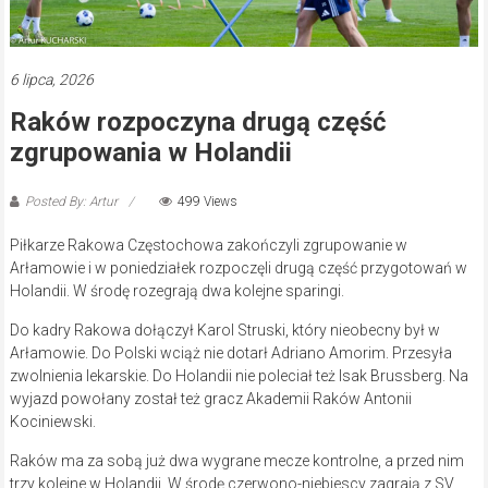
6 lipca, 2026
Raków rozpoczyna drugą część
zgrupowania w Holandii
Posted By: Artur
499 Views
Piłkarze Rakowa Częstochowa zakończyli zgrupowanie w
Arłamowie i w poniedziałek rozpoczęli drugą część przygotowań w
Holandii. W środę rozegrają dwa kolejne sparingi.
Do kadry Rakowa dołączył Karol Struski, który nieobecny był w
Arłamowie. Do Polski wciąż nie dotarł Adriano Amorim. Przesyła
zwolnienia lekarskie. Do Holandii nie poleciał też Isak Brussberg. Na
wyjazd powołany został też gracz Akademii Raków Antonii
Kociniewski.
Raków ma za sobą już dwa wygrane mecze kontrolne, a przed nim
trzy kolejne w Holandii. W środę czerwono-niebiescy zagrają z SV