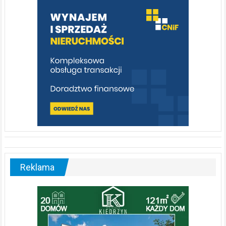
poznać
[fotorelacja]
Reklama