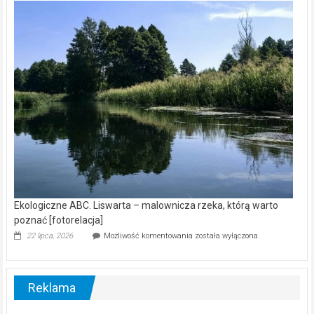
kamerą
wśród
nietoperzy
[wideo]
Ekologiczne ABC. Liswarta – malownicza rzeka, którą warto
poznać [fotorelacja]
Ekologiczne
22 lipca, 2026
Możliwość komentowania
została wyłączona
ABC.
Liswarta
–
malownicza
Reklama
rzeka,
którą
warto