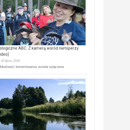
prawdziwy
skarb
natury
[wideo]
ologiczne ABC. Z kamerą wśród nietoperzy
ideo]
30 lipca, 2026
Ekologiczne
Możliwość komentowania
została wyłączona
ABC.
Z
kamerą
wśród
nietoperzy
[wideo]