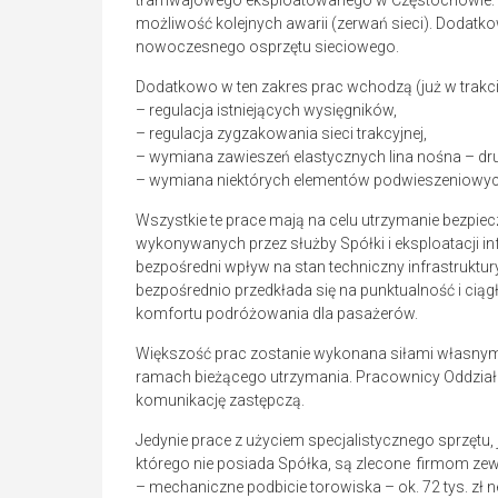
tramwajowego eksploatowanego w Częstochowie. 
możliwość kolejnych awarii (zerwań sieci). Dodat
nowoczesnego osprzętu sieciowego.
Dodatkowo w ten zakres prac wchodzą (już w trakcie 
– regulacja istniejących wysięgników,
– regulacja zygzakowania sieci trakcyjnej,
– wymiana zawieszeń elastycznych lina nośna – drut
– wymiana niektórych elementów podwieszeniowyc
Wszystkie te prace mają na celu utrzymanie bezpie
wykonywanych przez służby Spółki i eksploatacji in
bezpośredni wpływ na stan techniczny infrastruktu
bezpośrednio przedkłada się na punktualność i cią
komfortu podróżowania dla pasażerów.
Większość prac zostanie wykonana siłami własnymi
ramach bieżącego utrzymania. Pracownicy Oddział
komunikację zastępczą.
Jedynie prace z użyciem specjalistycznego sprzętu,
którego nie posiada Spółka, są zlecone firmom zewn
– mechaniczne podbicie torowiska – ok. 72 tys. zł n