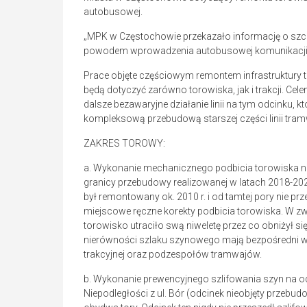
autobusowej.
„MPK w Częstochowie przekazało informację o szcz
powodem wprowadzenia autobusowej komunikacji za
Prace objęte częściowym remontem infrastruktury
będą dotyczyć zarówno torowiska, jak i trakcji. Ce
dalsze bezawaryjne działanie linii na tym odcinku, kt
kompleksową przebudową starszej części linii tr
ZAKRES TOROWY:
a. Wykonanie mechanicznego podbicia torowiska n
granicy przebudowy realizowanej w latach 2018-202
był remontowany ok. 2010 r. i od tamtej pory nie p
miejscowe ręczne korekty podbicia torowiska. W zw
torowisko utraciło swą niweletę przez co obniżył 
nierówności szlaku szynowego mają bezpośredni w
trakcyjnej oraz podzespołów tramwajów.
b. Wykonanie prewencyjnego szlifowania szyn na o
Niepodległości z ul. Bór (odcinek nieobjęty przeb