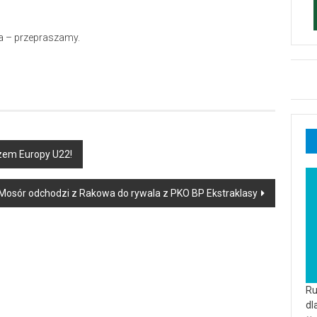
a – przepraszamy.
zem Europy U22!
 Mosór odchodzi z Rakowa do rywala z PKO BP Ekstraklasy
Ru
dl