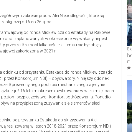
egółowym zakresie prac w Alei Niepodległości, które są
stępczej od 6 do 26 lipca.
 tramwajowej od ronda Mickiewicza do estakady na Rakowie
lem robót zaplanowanych w okresie przerwy wakacyjnej jest
óry przeszedł remont kilkanaście lat temu i nie był objęty
Ek
amwajowej zakończoną w 2021 r.
[w
a odcinku od przystanku Estakada do ronda Mickiewicza (do
1 przez Konsorcjum NDI) – obydwa tory. Niniejszy odcinek
rzeszedł prewencyjnego podbicia mechanicznego a jedynie
iązku z już 16-letnim okresem użytkowania w wielu miejscach
się poziom bezpieczeństwo i komfort podróżowania. Ponadto
pływ na przyśpieszoną zużywanie się elementów sieci
dcinku od przystanku Estakada do skrzyżowania Alei
udową realizowaną w latach 2018-2021 przez Konsorcjum NDI) –