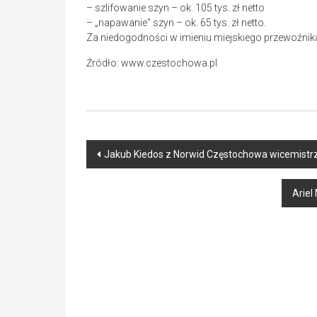
– szlifowanie szyn – ok. 105 tys. zł netto
– „napawanie” szyn – ok. 65 tys. zł netto.
Za niedogodności w imieniu miejskiego przewoźnik
Źródło: www.czestochowa.pl
Post
Jakub Kiedos z Norwid Częstochowa wicemistr
navigation
Ariel