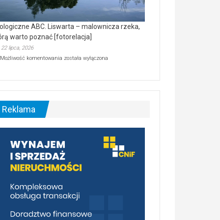
ologiczne ABC. Liswarta – malownicza rzeka,
órą warto poznać [fotorelacja]
22 lipca, 2026
Ekologiczne
Możliwość komentowania
została wyłączona
ABC.
Liswarta
–
malownicza
rzeka,
którą
Reklama
warto
poznać
[fotorelacja]