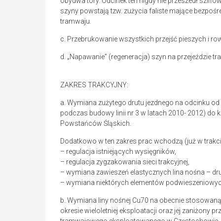
obydwa tory. Odcinek ten nigdy nie przeszedł szlifo
szyny powstają tzw. zużycia faliste mające bezpo
tramwaju.
c. Przebrukowanie wszystkich przejść pieszych i r
d. „Napawanie” (regeneracja) szyn na przejeździe t
ZAKRES TRAKCYJNY:
a. Wymiana zużytego drutu jezdnego na odcinku od
podczas budowy linii nr 3 w latach 2010- 2012) do k
Powstańców Śląskich.
Dodatkowo w ten zakres prac wchodzą (już w trakcie 
– regulacja istniejących wysięgników,
– regulacja zygzakowania sieci trakcyjnej,
– wymiana zawieszeń elastycznych lina nośna – drut
– wymiana niektórych elementów podwieszeniowyc
b. Wymiana liny nośnej Cu70 na obecnie stosowaną l
okresie wieloletniej eksploatacji oraz jej zaniżony