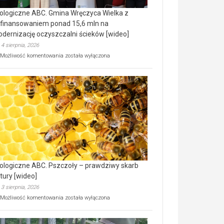
ologiczne ABC. Gmina Wręczyca Wielka z
finansowaniem ponad 15,6 mln na
dernizację oczyszczalni ścieków [wideo]
4 sierpnia, 2026
Ekologiczne
Możliwość komentowania
została wyłączona
ABC.
Gmina
Wręczyca
Wielka
z
dofinansowaniem
ponad
15,6
mln
na
modernizację
oczyszczalni
ścieków
ologiczne ABC. Pszczoły – prawdziwy skarb
[wideo]
tury [wideo]
3 sierpnia, 2026
Ekologiczne
Możliwość komentowania
została wyłączona
ABC.
Pszczoły
–