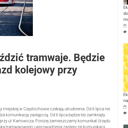
Ek
do
mo
eździć tramwaje. Będzie
azd kolejowy przy
Ek
na
miejskiej w Częstochowie czekają utrudnienia. Od 6 lipca nie
 komunikację zastępczą. Od 6 lipca będzie też zamknięty
pca przy ul. Karłowicza. Poniżej zamieszczamy komunikat Urzędu
ska tramwajowego i wprowadzenia zastępczej komunikacji