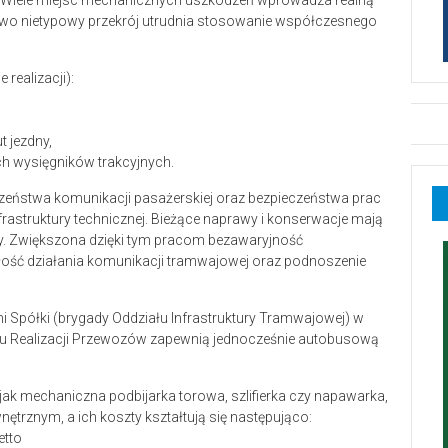
Wiele miejsc mechanicznych uszkodzeń wprowadza realną
kowo nietypowy przekrój utrudnia stosowanie współczesnego
realizacji):
 jezdny,
h wysięgników trakcyjnych.
czeństwa komunikacji pasażerskiej oraz bezpieczeństwa prac
frastruktury technicznej. Bieżące naprawy i konserwacje mają
ry. Zwiększona dzięki tym pracom bezawaryjność
głość działania komunikacji tramwajowej oraz podnoszenie
 Spółki (brygady Oddziału Infrastruktury Tramwajowej) w
u Realizacji Przewozów zapewnią jednocześnie autobusową
 jak mechaniczna podbijarka torowa, szlifierka czy napawarka,
ętrznym, a ich koszty kształtują się następująco:
etto