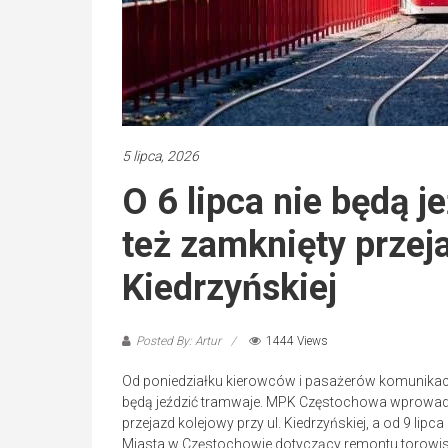
5 lipca, 2026
O 6 lipca nie będą j
też zamknięty przej
Kiedrzyńskiej
Posted By: Artur
1444 Views
Od poniedziałku kierowców i pasażerów komunikacji 
będą jeździć tramwaje. MPK Częstochowa wprowadza
przejazd kolejowy przy ul. Kiedrzyńskiej, a od 9 li
Miasta w Częstochowie dotyczący remontu torowi