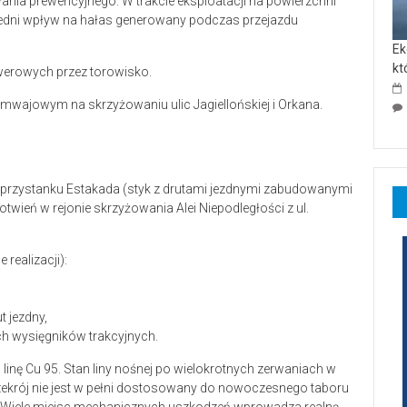
wania prewencyjnego. W trakcie eksploatacji na powierzchni
średni wpływ na hałas generowany podczas przejazdu
Ek
kt
owerowych przez torowisko.
ramwajowym na skrzyżowaniu ulic Jagiellońskiej i Orkana.
 przystanku Estakada (styk z drutami jezdnymi zabudowanymi
otwień w rejonie skrzyżowania Alei Niepodległości z ul.
realizacji):
 jezdny,
h wysięgników trakcyjnych.
inę Cu 95. Stan liny nośnej po wielokrotnych zerwaniach w
 przekrój nie jest w pełni dostosowany do nowoczesnego taboru