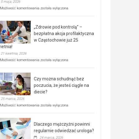
5 maja, 2026
Rusza
Możliwość komentowania
została wyłączona
miejski,
BEZPŁATNY
program
„Zdrowie pod kontrolą” –
rehabilitacji
dla
bezpłatna akcja profilaktyczna
seniorów!
w Częstochowie już 25
ietnia!
21 kwietnia, 2026
„Zdrowie
Możliwość komentowania
została wyłączona
pod
kontrolą”
–
Czy można schudnąć bez
bezpłatna
akcja
poczucia, że jesteś ciągle na
profilaktyczna
diecie?
w
25 marca, 2026
Częstochowie
już
Czy
Możliwość komentowania
została wyłączona
25
można
kwietnia!
schudnąć
bez
Dlaczego mężczyźni powinni
poczucia,
że
regularnie odwiedzać urologa?
jesteś
24 marca, 2026