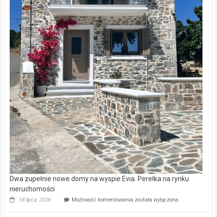
Dwa zupełnie nowe domy na wyspie Evia. Perełka na rynku
nieruchomości
Dwa
18 lipca, 2026
Możliwość komentowania
została wyłączona
zupełnie
nowe