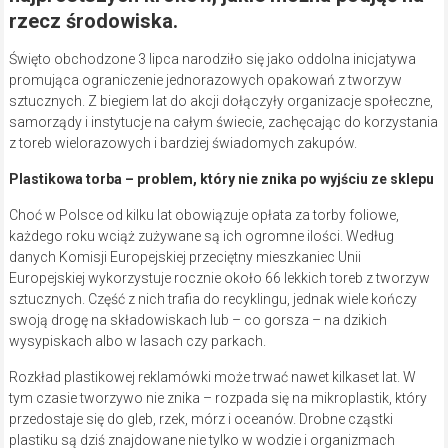
rzecz środowiska.
Święto obchodzone 3 lipca narodziło się jako oddolna inicjatywa
promująca ograniczenie jednorazowych opakowań z tworzyw
sztucznych. Z biegiem lat do akcji dołączyły organizacje społeczne,
samorządy i instytucje na całym świecie, zachęcając do korzystania
z toreb wielorazowych i bardziej świadomych zakupów.
Plastikowa torba – problem, który nie znika po wyjściu ze sklepu
Choć w Polsce od kilku lat obowiązuje opłata za torby foliowe,
każdego roku wciąż zużywane są ich ogromne ilości. Według
danych Komisji Europejskiej przeciętny mieszkaniec Unii
Europejskiej wykorzystuje rocznie około 66 lekkich toreb z tworzyw
sztucznych. Część z nich trafia do recyklingu, jednak wiele kończy
swoją drogę na składowiskach lub – co gorsza – na dzikich
wysypiskach albo w lasach czy parkach.
Rozkład plastikowej reklamówki może trwać nawet kilkaset lat. W
tym czasie tworzywo nie znika – rozpada się na mikroplastik, który
przedostaje się do gleb, rzek, mórz i oceanów. Drobne cząstki
plastiku są dziś znajdowane nie tylko w wodzie i organizmach