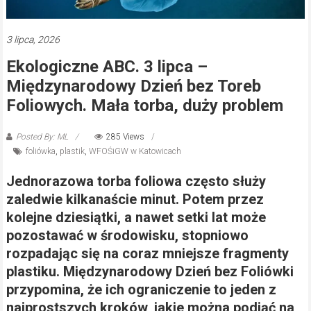
3 lipca, 2026
Ekologiczne ABC. 3 lipca –
Międzynarodowy Dzień bez Toreb
Foliowych. Mała torba, duży problem
Posted By: ML
285 Views
foliówka
,
plastik
,
WFOŚiGW w Katowicach
Jednorazowa torba foliowa często służy
zaledwie kilkanaście minut. Potem przez
kolejne dziesiątki, a nawet setki lat może
pozostawać w środowisku, stopniowo
rozpadając się na coraz mniejsze fragmenty
plastiku. Międzynarodowy Dzień bez Foliówki
przypomina, że ich ograniczenie to jeden z
najprostszych kroków, jakie można podjąć na