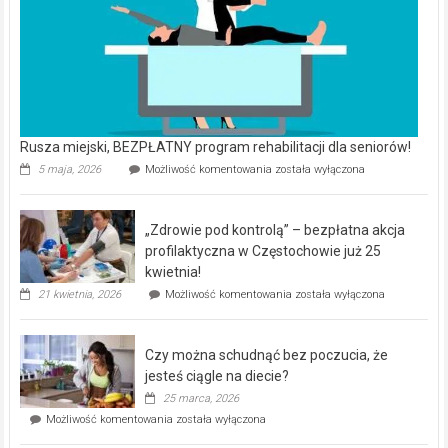
Rusza miejski, BEZPŁATNY program rehabilitacji dla seniorów!
Rusza
5 maja, 2026
Możliwość komentowania
została wyłączona
miejski,
BEZPŁATNY
program
„Zdrowie pod kontrolą” – bezpłatna akcja
rehabilitacji
dla
profilaktyczna w Częstochowie już 25
seniorów!
kwietnia!
„Zdrowie
21 kwietnia, 2026
Możliwość komentowania
została wyłączona
pod
kontrolą”
–
Czy można schudnąć bez poczucia, że
bezpłatna
akcja
jesteś ciągle na diecie?
profilaktyczna
25 marca, 2026
w
Czy
Możliwość komentowania
została wyłączona
Częstochowie
można
już