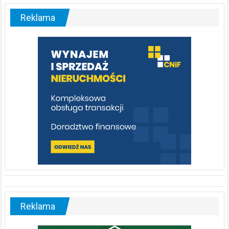
–
malownicza
Reklama
rzeka,
którą
warto
poznać
[fotorelacja]
Reklama