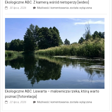
Ekologiczne ABC. Z kamerą wśród nietoperzy [wideo]
Ekologiczne
30 lipca, 2026
Możliwość komentowania
została wyłączona
ABC.
Z
kamerą
wśród
nietoperzy
[wideo]
Ekologiczne ABC. Liswarta – malownicza rzeka, którą warto
poznać [fotorelacja]
Ekologiczne
22 lipca, 2026
Możliwość komentowania
została wyłączona
ABC.
Liswarta