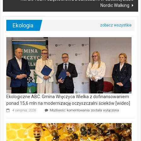
Nordic Walking
Ekologia
Ekologiczne ABC. Gmina Wręczyca Wielka z dofinansowaniem
ponad 15,6 mln na modernizację oczyszczalni ścieków [wideo]
Ekologiczne
4 sierpnia, 2026
Możliwość komentowania
została wyłączona
ABC.
Gmina
Wręczyca
Wielka
z
dofinansowaniem