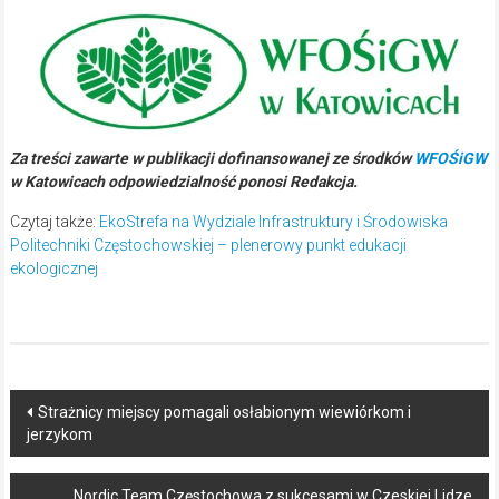
Za treści zawarte w publikacji dofinansowanej ze środków
WFOŚiGW
w Katowicach odpowiedzialność ponosi Redakcja.
Czytaj także:
EkoStrefa na Wydziale Infrastruktury i Środowiska
Politechniki Częstochowskiej – plenerowy punkt edukacji
ekologicznej
Post
Strażnicy miejscy pomagali osłabionym wiewiórkom i
jerzykom
navigation
Nordic Team Częstochowa z sukcesami w Czeskiej Lidze