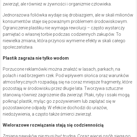
zwierząt, ale również w żywności i organizmie człowieka.
Jednorazowa foliówka wydaje się drobiazgiem, ale w skali milionów
konsumentów staje się poważnym problemem środowiskowym.
Ograniczenie plastiku nie wymaga rewolucji – często wystarczy
pamiętać o własnej torbie podczas codziennych zakupów. To
niewielka zmiana, która przynosi wymierne efekty w skali całego
społeczeństwa.
Plastik zagraża nie tylko wodom
Porzucone reklamówki można znaleźć w lasach, parkach, na
polach i nad brzegiem rzek. Pod wpływem słońca oraz warunków
atmosferycznych rozpadają się na coraz mniejsze fragmenty, które
pozostają w środowisku przez długie lata. Tworzywa sztuczne
stanowią również zagrożenie dla zwierząt. Ptaki, ryby i ssaki mogą
połknąć plastik, myląc go z pożywieniem lub zaplątać się w
pozostawione odpady. W efekcie dochodzi do urazów,
niedożywienia, a często także śmierci zwierząt.
Wielorazowe rozwiązania stają się codziennością
Zmiana nawyków nie musi być trudna. Coraz więcej osób sięga po