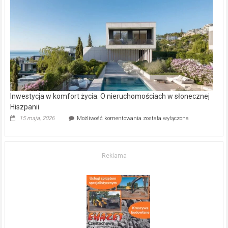
–
gdzie
kupić
mieszkanie?
Inwestycja w komfort życia. O nieruchomościach w słonecznej
Hiszpanii
Inwestycja
15 maja, 2026
Możliwość komentowania
została wyłączona
w komfort
życia.
O nieruchomościach
w słonecznej
Reklama
Hiszpanii