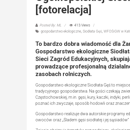
[fotorelacja]
Posted By: ML
413 Views
gospodarstwo ekologiczne
,
Siodłata Gęś
,
WFOŚiGW w Kat
To bardzo dobra wiadomość dla Żare
Gospodarstwo ekologiczne Siodłat
Sieci Zagród Edukacyjnych
, skupi
prowadzące profesjonalną działaln
zasobach rolniczych.
Gospodarstwo ekologiczne Siodłata Gęś to miejsce, 
tradycyjnego gospodarstwa. Na gości czekają zwie
Częstochowskiej, m.in. gęsi, kury, kaczki, indyki, per
poznać ich zwyczaje, sposób hodowli oraz znaczen
Gospodarstwo realizuje dwa autorskie programy edu
owoców oraz „Śladem gęsi siodłatej i jej sąsiadów” 