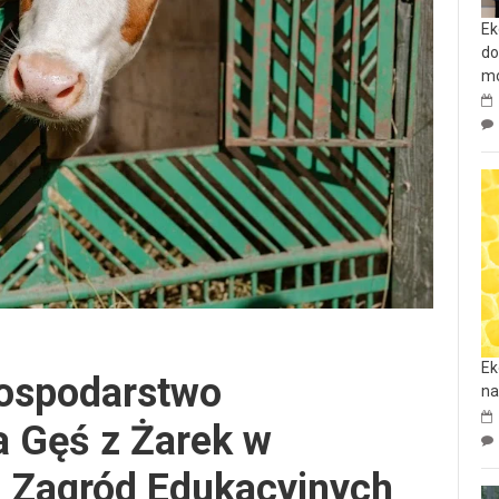
Ek
do
mo
Ek
ospodarstwo
na
a Gęś z Żarek w
i Zagród Edukacyjnych