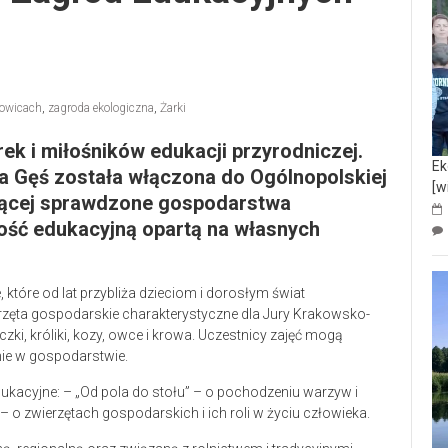
owicach
,
zagroda ekologiczna
,
Żarki
k i miłośników edukacji przyrodniczej.
Ek
a Gęś
została włączona do
Ogólnopolskiej
[w
ającej sprawdzone gospodarstwa
ość edukacyjną opartą na własnych
które od lat przybliża dzieciom i dorosłym świat
rzęta gospodarskie charakterystyczne dla Jury Krakowsko-
liczki, króliki, kozy, owce i krowa. Uczestnicy zajęć mogą
ie w gospodarstwie.
kacyjne: – „Od pola do stołu” – o pochodzeniu warzyw i
– o zwierzętach gospodarskich i ich roli w życiu człowieka.