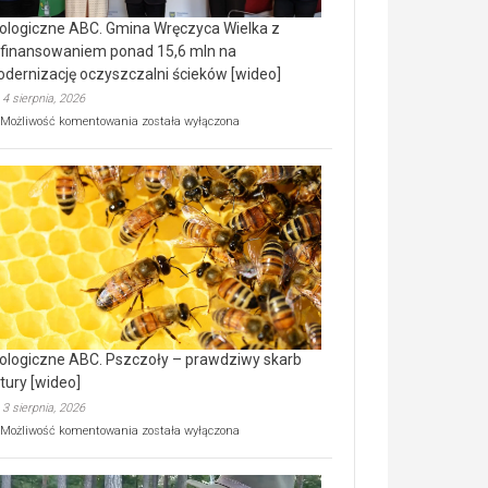
ologiczne ABC. Gmina Wręczyca Wielka z
finansowaniem ponad 15,6 mln na
dernizację oczyszczalni ścieków [wideo]
4 sierpnia, 2026
Ekologiczne
Możliwość komentowania
została wyłączona
ABC.
Gmina
Wręczyca
Wielka
z
dofinansowaniem
ponad
15,6
mln
na
modernizację
oczyszczalni
ścieków
ologiczne ABC. Pszczoły – prawdziwy skarb
[wideo]
tury [wideo]
3 sierpnia, 2026
Ekologiczne
Możliwość komentowania
została wyłączona
ABC.
Pszczoły
–