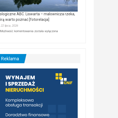
ologiczne ABC. Liswarta – malownicza rzeka,
órą warto poznać [fotorelacja]
22 lipca, 2026
Ekologiczne
Możliwość komentowania
została wyłączona
ABC.
Liswarta
–
malownicza
rzeka,
którą
Reklama
warto
poznać
[fotorelacja]