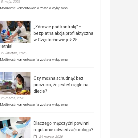
5 maja, 2026
Rusza
Możliwość komentowania
została wyłączona
miejski,
BEZPŁATNY
program
„Zdrowie pod kontrolą” –
rehabilitacji
dla
bezpłatna akcja profilaktyczna
seniorów!
w Częstochowie już 25
ietnia!
21 kwietnia, 2026
„Zdrowie
Możliwość komentowania
została wyłączona
pod
kontrolą”
–
Czy można schudnąć bez
bezpłatna
akcja
poczucia, że jesteś ciągle na
profilaktyczna
diecie?
w
25 marca, 2026
Częstochowie
już
Czy
Możliwość komentowania
została wyłączona
25
można
kwietnia!
schudnąć
bez
Dlaczego mężczyźni powinni
poczucia,
że
regularnie odwiedzać urologa?
jesteś
24 marca, 2026