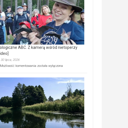
prawdziwy
skarb
natury
[wideo]
ologiczne ABC. Z kamerą wśród nietoperzy
ideo]
30 lipca, 2026
Ekologiczne
Możliwość komentowania
została wyłączona
ABC.
Z
kamerą
wśród
nietoperzy
[wideo]