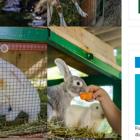
Ru
dl