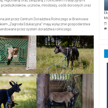
ą, regionalną oraz związaną z rolnictwem i tradycyjnymi
o przedszkolaków, uczniów, młodzieży, osób dorosłych oraz
Ek
kt
a jest przez Centrum Doradztwa Rolniczego w Brwinowie
nakiem „Zagroda Edukacyjna” mają wyłącznie gospodarstwa
omendowane przez system doradztwa rolniczego.