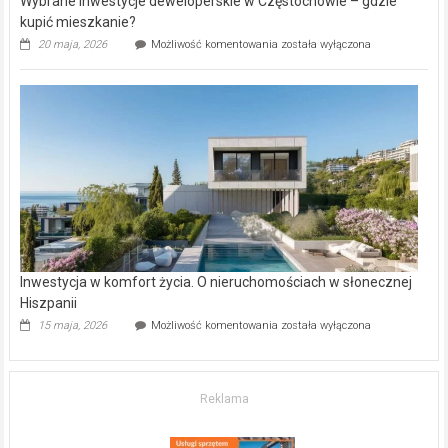
Wybrane inwestycje deweloperskie w Częstochowie – gdzie
kupić mieszkanie?
Wybrane
20 maja, 2026
Możliwość komentowania
została wyłączona
inwestycje
deweloperskie
w Częstochowie
–
gdzie
kupić
mieszkanie?
Inwestycja w komfort życia. O nieruchomościach w słonecznej
Hiszpanii
Inwestycja
15 maja, 2026
Możliwość komentowania
została wyłączona
w komfort
życia.
O nieruchomościach
w słonecznej
Reklama
Hiszpanii