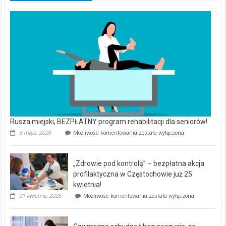
Rusza miejski, BEZPŁATNY program rehabilitacji dla seniorów!
Rusza
5 maja, 2026
Możliwość komentowania
została wyłączona
miejski,
BEZPŁATNY
program
„Zdrowie pod kontrolą” – bezpłatna akcja
rehabilitacji
dla
profilaktyczna w Częstochowie już 25
seniorów!
kwietnia!
„Zdrowie
21 kwietnia, 2026
Możliwość komentowania
została wyłączona
pod
kontrolą”
–