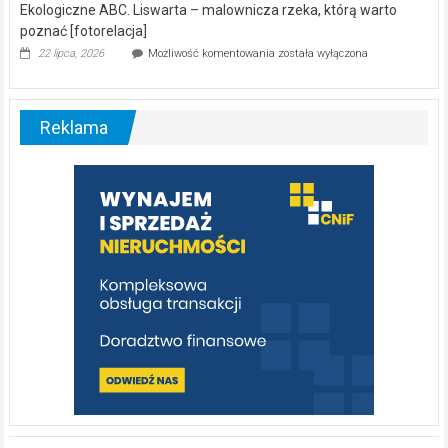
Ekologiczne ABC. Liswarta – malownicza rzeka, którą warto
poznać [fotorelacja]
Ekologiczne
22 lipca, 2026
Możliwość komentowania
została wyłączona
ABC.
Liswarta
–
malownicza
Reklama
rzeka,
którą
warto
poznać
[fotorelacja]