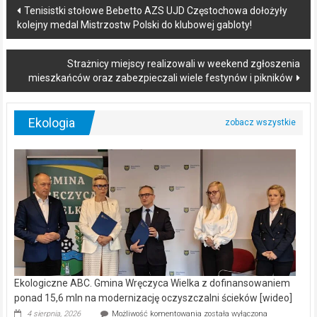
Post
Tenisistki stołowe Bebetto AZS UJD Częstochowa dołożyły
kolejny medal Mistrzostw Polski do klubowej gabloty!
navigation
Strażnicy miejscy realizowali w weekend zgłoszenia
mieszkańców oraz zabezpieczali wiele festynów i pikników
Ekologia
Ekologiczne ABC. Gmina Wręczyca Wielka z dofinansowaniem
ponad 15,6 mln na modernizację oczyszczalni ścieków [wideo]
Ekologiczne
4 sierpnia, 2026
Możliwość komentowania
została wyłączona