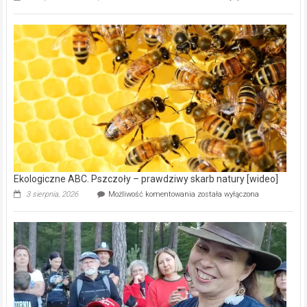
ABC.
Gmina
Wręczyca
Wielka
z
dofinansowaniem
ponad
15,6
mln
na
modernizację
oczyszczalni
ścieków
[wideo]
Ekologiczne ABC. Pszczoły – prawdziwy skarb natury [wideo]
Ekologiczne
3 sierpnia, 2026
Możliwość komentowania
została wyłączona
ABC.
Pszczoły
–
prawdziwy
skarb
natury
[wideo]