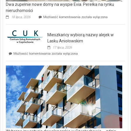
Dwa zupełnie nowe domy na wyspie Evia. Perełka na rynku
nieruchomości
Dwa
18 lipca, 2026
Możliwość komentowania
została wyłączona
zupełnie
nowe
domy
Mieszkańcy wybiorą nazwy alejek w
na
wyspie
Lasku Aniołowskim
Evia.
17 lipca, 2026
Perełka
Mieszkańcy
Możliwość komentowania
została wyłączona
na
wybiorą
rynku
nazwy
nieruchomości
alejek
w
Lasku
Aniołowskim