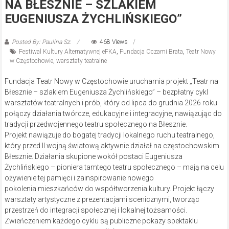
NA BŁESZNIE – SZLAKIEM
EUGENIUSZA ŻYCHLIŃSKIEGO”
Posted By: Paulina Sz.
468 Views
Festiwal Kultury Alternatywnej eFKA
,
Fundacja Oczami Brata
,
Teatr Nowy
w Częstochowie
,
warsztaty teatralne
Fundacja Teatr Nowy w Częstochowie uruchamia projekt „Teatr na
Błesznie – szlakiem Eugeniusza Żychlińskiego” – bezpłatny cykl
warsztatów teatralnych i prób, który od lipca do grudnia 2026 roku
połączy działania twórcze, edukacyjne i integracyjne, nawiązując do
tradycji przedwojennego teatru społecznego na Błesznie.
Projekt nawiązuje do bogatej tradycji lokalnego ruchu teatralnego,
który przed II wojną światową aktywnie działał na częstochowskim
Błesznie. Działania skupione wokół postaci Eugeniusza
Żychlińskiego – pioniera tamtego teatru społecznego – mają na celu
ożywienie tej pamięci i zainspirowanie nowego
pokolenia mieszkańców do współtworzenia kultury. Projekt łączy
warsztaty artystyczne z prezentacjami scenicznymi, tworząc
przestrzeń do integracji społecznej i lokalnej tożsamości.
Zwieńczeniem każdego cyklu są publiczne pokazy spektaklu