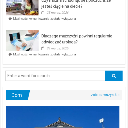
Czy można schudnąć bez poczucia, że
bezpłatna
akcja
jesteś ciągle na diecie?
profilaktyczna
25 marca, 2026
w
Czy
Możliwość komentowania
została wyłączona
Częstochowie
można
już
schudnąć
25
bez
kwietnia!
Dlaczego mężczyźni powinni regularnie
poczucia,
że
odwiedzać urologa?
jesteś
24 marca, 2026
ciągle
Dlaczego
Możliwość komentowania
została wyłączona
na
mężczyźni
diecie?
powinni
regularnie
odwiedzać
urologa?
Dom