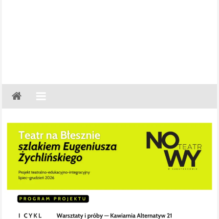
Gazeta
Regionalna
Częstochowa,
Kłobuck,
Lubliniec,
Myszków