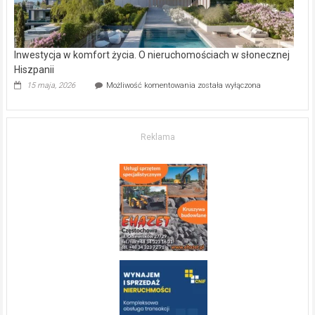
Inwestycja w komfort życia. O nieruchomościach w słonecznej
Hiszpanii
Inwestycja
15 maja, 2026
Możliwość komentowania
została wyłączona
w komfort
życia.
O nieruchomościach
w słonecznej
Reklama
Hiszpanii