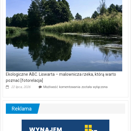
[wideo]
Ekologiczne ABC. Liswarta – malownicza rzeka, którą warto
poznać [fotorelacja]
Ekologiczne
22 lipca, 2026
Możliwość komentowania
została wyłączona
ABC.
Liswarta
–
malownicza
Reklama
rzeka,
którą
warto
poznać
[fotorelacja]