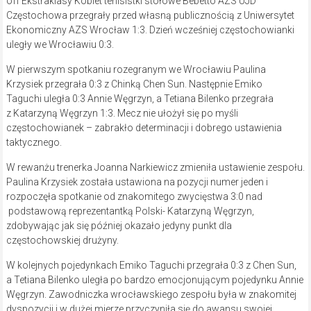
off Ekstraklasy Kobiet tenisistki stołowe Bebetto AZS UJD
Częstochowa przegrały przed własną publicznością z Uniwersytet
Ekonomiczny AZS Wrocław 1:3. Dzień wcześniej częstochowianki
uległy we Wrocławiu 0:3.
W pierwszym spotkaniu rozegranym we Wrocławiu Paulina
Krzysiek przegrała 0:3 z Chinką Chen Sun. Następnie Emiko
Taguchi uległa 0:3 Annie Węgrzyn, a Tetiana Bilenko przegrała
z Katarzyną Węgrzyn 1:3. Mecz nie ułożył się po myśli
częstochowianek – zabrakło determinacji i dobrego ustawienia
taktycznego.
W rewanżu trenerka Joanna Narkiewicz zmieniła ustawienie zespołu.
Paulina Krzysiek została ustawiona na pozycji numer jeden i
rozpoczęła spotkanie od znakomitego zwycięstwa 3:0 nad
podstawową reprezentantką Polski- Katarzyną Węgrzyn,
zdobywając jak się później okazało jedyny punkt dla
częstochowskiej drużyny.
W kolejnych pojedynkach Emiko Taguchi przegrała 0:3 z Chen Sun,
a Tetiana Bilenko uległa po bardzo emocjonującym pojedynku Annie
Węgrzyn. Zawodniczka wrocławskiego zespołu była w znakomitej
dyspozycji i w dużej mierze przyczyniła się do awansu swojej