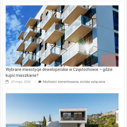
nazwy
nieruchomości
alejek
w
Lasku
Aniołowskim
Wybrane inwestycje deweloperskie w Częstochowie – gdzie
kupić mieszkanie?
Wybrane
20 maja, 2026
Możliwość komentowania
została wyłączona
inwestycje
deweloperskie
w Częstochowie
–
gdzie
kupić
mieszkanie?