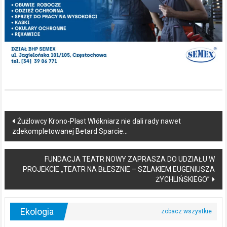
Post
Żużlowcy Krono-Plast Włókniarz nie dali rady nawet
zdekompletowanej Betard Sparcie…
navigation
FUNDACJA TEATR NOWY ZAPRASZA DO UDZIAŁU W
PROJEKCIE „TEATR NA BŁESZNIE – SZLAKIEM EUGENIUSZA
ŻYCHLIŃSKIEGO”
Ekologia