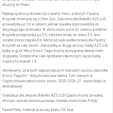
drużyny do finału.
Najwięcej emocji dostarczył czwarty mecz, w którym Paulina
Krzysiek zmierzyła się z Chen Sun. Zawodniczka Bebetto AZS UJD
prowadziła już 2:0 w setach, jednak rywalka doprowadziła do
decydującego tie-breaka. W skróconym secie do sześciu punktów
Krzysiek przegrywała już 2:5, odrobiła straty do stanu 5:5, lecz
ostatecznie przegrała 5:6. Mimo porażki wielkie brawa dla Pauliny
Krzysiek za cały sezon. Jedna piłką w drugą stronę i nadal AZS UJD
byłby w grze. Mecz Emico Taguchi przy jej wygranej dawał mam
dogrywkę. Ostatecznie całe spotkanie zakończyło się porażką
częstochowianek 1:3.
Ubolewamy, że w tych najważniejszych meczach sezonu zawiodła
Emico Taguchi – dotychczasowa liderka. Tym samym w
Częstochowie zakończono sezon 2025/2026 (31. sezon klubu w
ekstraklasie).
Gratulacje dla zespołu Bebetto AZS UJD Częstochowa za walkę,
emocje i wywalczenie brązowego medalu mistrzostw Polski.
Paweł Pieta, materiał prasowy klubu, fot: klub