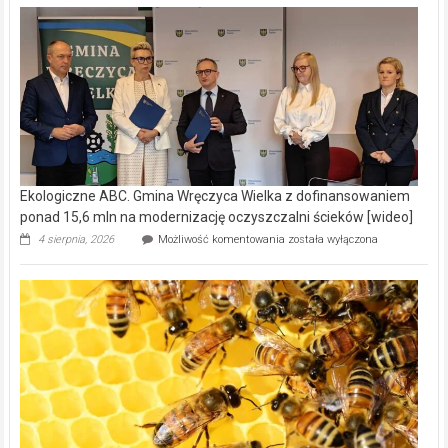
Ekologiczne ABC. Gmina Wręczyca Wielka z dofinansowaniem
ponad 15,6 mln na modernizację oczyszczalni ścieków [wideo]
Ekologiczne
4 sierpnia, 2026
Możliwość komentowania
została wyłączona
ABC.
Gmina
Wręczyca
Wielka
z
dofinansowaniem
ponad
15,6
mln
na
modernizację
oczyszczalni
ścieków