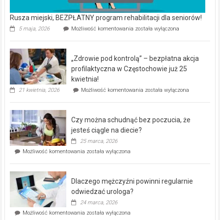
Rusza miejski, BEZPŁATNY program rehabilitacji dla seniorów!
Rusza
5 maja, 2026
Możliwość komentowania
została wyłączona
miejski,
BEZPŁATNY
program
„Zdrowie pod kontrolą” – bezpłatna akcja
rehabilitacji
dla
profilaktyczna w Częstochowie już 25
seniorów!
kwietnia!
„Zdrowie
21 kwietnia, 2026
Możliwość komentowania
została wyłączona
pod
kontrolą”
–
Czy można schudnąć bez poczucia, że
bezpłatna
akcja
jesteś ciągle na diecie?
profilaktyczna
25 marca, 2026
w
Czy
Możliwość komentowania
została wyłączona
Częstochowie
można
już
schudnąć
25
bez
kwietnia!
Dlaczego mężczyźni powinni regularnie
poczucia,
że
odwiedzać urologa?
jesteś
24 marca, 2026
ciągle
Dlaczego
Możliwość komentowania
została wyłączona
na