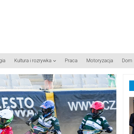
gia
Kultura i rozrywka
Praca
Motoryzacja
Dom