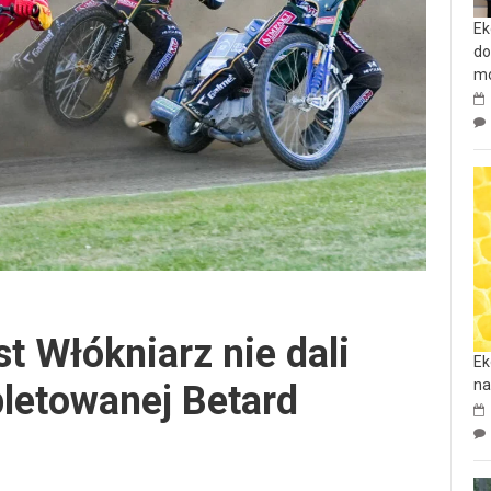
Ek
do
mo
t Włókniarz nie dali
Ek
na
letowanej Betard