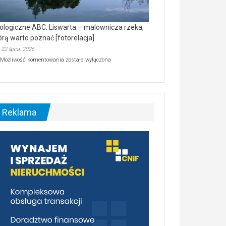
ologiczne ABC. Liswarta – malownicza rzeka,
órą warto poznać [fotorelacja]
22 lipca, 2026
Ekologiczne
Możliwość komentowania
została wyłączona
ABC.
Liswarta
–
malownicza
rzeka,
którą
Reklama
warto
poznać
[fotorelacja]