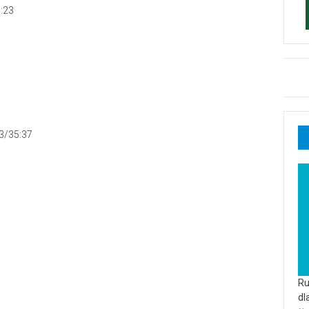
9:23
:3/35:37
Ru
dl