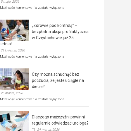
5 maja, 2026
Rusza
Możliwość komentowania
została wyłączona
miejski,
BEZPŁATNY
program
„Zdrowie pod kontrolą” –
rehabilitacji
dla
bezpłatna akcja profilaktyczna
seniorów!
w Częstochowie już 25
ietnia!
21 kwietnia, 2026
„Zdrowie
Możliwość komentowania
została wyłączona
pod
kontrolą”
–
Czy można schudnąć bez
bezpłatna
akcja
poczucia, że jesteś ciągle na
profilaktyczna
diecie?
w
25 marca, 2026
Częstochowie
już
Czy
Możliwość komentowania
została wyłączona
25
można
kwietnia!
schudnąć
bez
Dlaczego mężczyźni powinni
poczucia,
że
regularnie odwiedzać urologa?
jesteś
24 marca, 2026