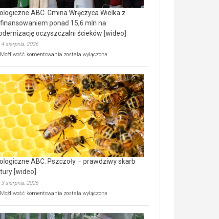
ologiczne ABC. Gmina Wręczyca Wielka z
finansowaniem ponad 15,6 mln na
dernizację oczyszczalni ścieków [wideo]
4 sierpnia, 2026
Ekologiczne
Możliwość komentowania
została wyłączona
ABC.
Gmina
Wręczyca
Wielka
z
dofinansowaniem
ponad
15,6
mln
na
modernizację
oczyszczalni
ścieków
ologiczne ABC. Pszczoły – prawdziwy skarb
[wideo]
tury [wideo]
3 sierpnia, 2026
Ekologiczne
Możliwość komentowania
została wyłączona
ABC.
Pszczoły
–