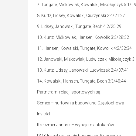
7. Tungate, Miśkowiak, Kowalski, Mikołajczyk 5:1/1
8. Kurtz, Lidsey, Kowalski, Ciurzyński 2:4/21:27
9. Lidsey, Janowski, Tungate, Bech 4:2/25:29
10. Kurtz, Miśkowiak, Hansen, Kowolik 3:3/28:32
11. Hansen, Kowalski, Tungate, Kowolik 4:2/32:34
12. Janowski, Miśkowiak, Ludwiczak, Mikołajczyk 3
13. Kurtz, Lidsey, Janowski, Ludwiczak 2:4/37:41
14. Kowalski, Hansen, Tungate, Bech 3:3/40:44
Partnerami relacji sportowych są:
Semex – hurtownia budowlana Częstochowa
Invictel
Kreczmer Janusz – wynajem autokarów
DMK Invest materiały budowlane Konopiska