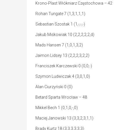
Krono-Plast Włókniarz Częstochowa – 42
Rohan Tungate 7 (1,3,1,1,1)
Sebastian Szostak 1 (1,-,-,-)
Jakub Miśkowiak 10 (2,2,2,2,2,d)
Mads Hansen 7 (1,0,1,3,2)
Jaimon Lidsey 13 (2,2,2,3,2,2)
Franciszek Karczewski 0 (0,0,-)
Szymon Ludwiczak 4 (3,0,1,0)
Alan Ciurzyński 0 (0)
Betard Sparta Wrocław – 48
Mikkel Bech 1 (0,1,0,-,0)
Maciej Janowski 13 (3,3,2,3,1,1)
Brady Kurtz 18 (3,3,3,3,3,3)