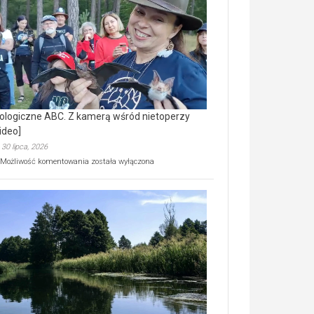
prawdziwy
skarb
natury
[wideo]
ologiczne ABC. Z kamerą wśród nietoperzy
ideo]
30 lipca, 2026
Ekologiczne
Możliwość komentowania
została wyłączona
ABC.
Z
kamerą
wśród
nietoperzy
[wideo]