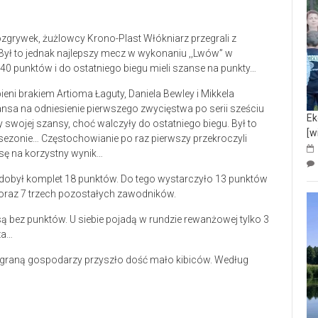
rozgrywek, żużlowcy Krono-Plast Włókniarz przegrali z
Był to jednak najlepszy mecz w wykonaniu ,,Lwów” w
 40 punktów i do ostatniego biegu mieli szanse na punkty…
ni brakiem Artioma Łaguty, Daniela Bewley i Mikkela
nsa na odniesienie pierwszego zwycięstwa po serii sześciu
Ek
ły swojej szansy, choć walczyły do ostatniego biegu. Był to
[w
ezonie… Częstochowianie po raz pierwszy przekroczyli
nsę na korzystny wynik…
zdobył komplet 18 punktów. Do tego wystarczyło 13 punktów
oraz 7 trzech pozostałych zawodników.
bez punktów. U siebie pojadą w rundzie rewanżowej tylko 3
za…
wygraną gospodarzy przyszło dość mało kibiców. Według