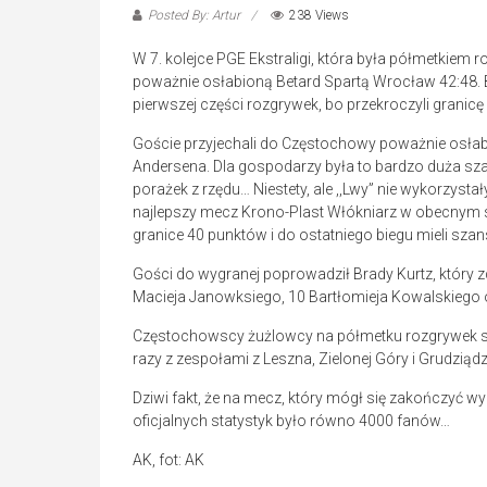
Posted By: Artur
238 Views
W 7. kolejce PGE Ekstraligi, która była półmetkiem 
poważnie osłabioną Betard Spartą Wrocław 42:48. 
pierwszej części rozgrywek, bo przekroczyli granicę
Goście przyjechali do Częstochowy poważnie osłabie
Andersena. Dla gospodarzy była to bardzo duża sza
porażek z rzędu… Niestety, ale ,,Lwy” nie wykorzysta
najlepszy mecz Krono-Plast Włókniarz w obecnym s
granice 40 punktów i do ostatniego biegu mieli sza
Gości do wygranej poprowadził Brady Kurtz, który 
Macieja Janowksiego, 10 Bartłomieja Kowalskiego 
Częstochowscy żużlowcy na półmetku rozgrywek są 
razy z zespołami z Leszna, Zielonej Góry i Grudziąd
Dziwi fakt, że na mecz, który mógł się zakończyć 
oficjalnych statystyk było równo 4000 fanów…
AK, fot: AK