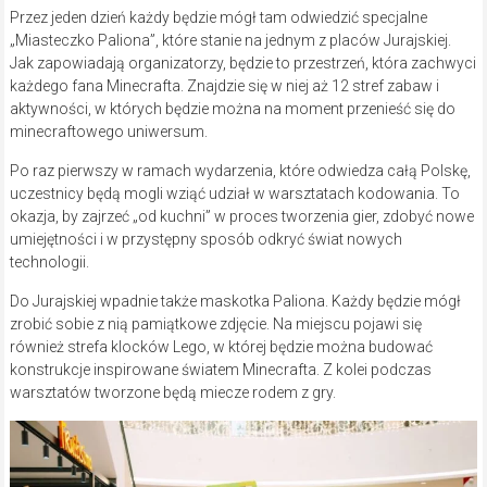
Przez jeden dzień każdy będzie mógł tam odwiedzić specjalne
„Miasteczko Paliona”, które stanie na jednym z placów Jurajskiej.
Jak zapowiadają organizatorzy, będzie to przestrzeń, która zachwyci
każdego fana Minecrafta. Znajdzie się w niej aż 12 stref zabaw i
aktywności, w których będzie można na moment przenieść się do
minecraftowego uniwersum.
Po raz pierwszy w ramach wydarzenia, które odwiedza całą Polskę,
uczestnicy będą mogli wziąć udział w warsztatach kodowania. To
okazja, by zajrzeć „od kuchni” w proces tworzenia gier, zdobyć nowe
umiejętności i w przystępny sposób odkryć świat nowych
technologii.
Do Jurajskiej wpadnie także maskotka Paliona. Każdy będzie mógł
zrobić sobie z nią pamiątkowe zdjęcie. Na miejscu pojawi się
również strefa klocków Lego, w której będzie można budować
konstrukcje inspirowane światem Minecrafta. Z kolei podczas
warsztatów tworzone będą miecze rodem z gry.