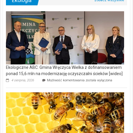
Ekologia
Ekologiczne ABC. Gmina Wręczyca Wielka z dofinansowaniem
ponad 15,6 mln na modernizację oczyszczalni ścieków [wideo]
Ekologiczne
4 sierpnia, 2026
Możliwość komentowania
została wyłączona
ABC.
Gmina
Wręczyca
Wielka
z
dofinansowaniem
ponad
15,6
mln
na
modernizację