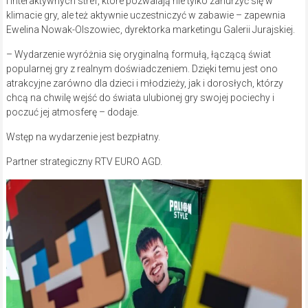
i interaktywnych stref, które pozwalają nie tylko zanurzyć się w
klimacie gry, ale też aktywnie uczestniczyć w zabawie – zapewnia
Ewelina Nowak-Olszowiec, dyrektorka marketingu Galerii Jurajskiej.
– Wydarzenie wyróżnia się oryginalną formułą, łączącą świat
popularnej gry z realnym doświadczeniem. Dzięki temu jest ono
atrakcyjne zarówno dla dzieci i młodzieży, jak i dorosłych, którzy
chcą na chwilę wejść do świata ulubionej gry swojej pociechy i
poczuć jej atmosferę – dodaje.
Wstęp na wydarzenie jest bezpłatny.
Partner strategiczny RTV EURO AGD.