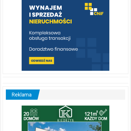
poznać
[fotorelacja]
Reklama