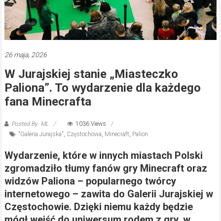
26 maja, 2026
W Jurajskiej stanie „Miasteczko
Paliona”. To wydarzenie dla każdego
fana Minecrafta
Posted By: ML
1036 Views
"Galeria Jurajska"
,
Częstochowa
,
Minecraft
,
Palion
Wydarzenie, które w innych miastach Polski
zgromadziło tłumy fanów gry Minecraft oraz
widzów Paliona – popularnego twórcy
internetowego – zawita do Galerii Jurajskiej w
Częstochowie. Dzięki niemu każdy będzie
mógł wejść do uniwersum rodem z gry, w