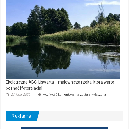
wśród
nietoperzy
[wideo]
Ekologiczne ABC. Liswarta – malownicza rzeka, którą warto
poznać [fotorelacja]
Ekologiczne
22 lipca, 2026
Możliwość komentowania
została wyłączona
ABC.
Liswarta
–
malownicza
Reklama
rzeka,
którą
warto