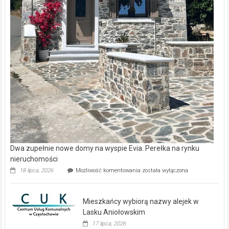
Dwa zupełnie nowe domy na wyspie Evia. Perełka na rynku
nieruchomości
Dwa
18 lipca, 2026
Możliwość komentowania
została wyłączona
zupełnie
nowe
domy
Mieszkańcy wybiorą nazwy alejek w
na
wyspie
Lasku Aniołowskim
Evia.
17 lipca, 2026
Perełka