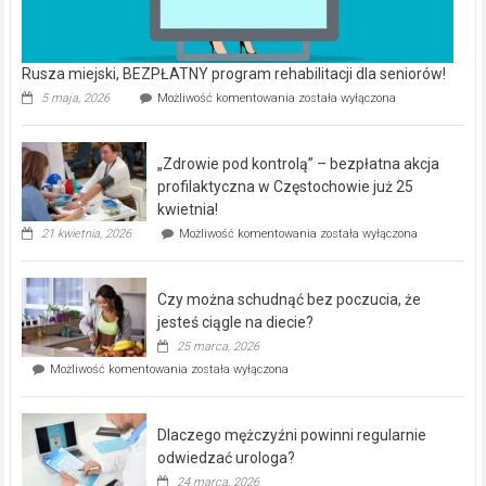
Rusza miejski, BEZPŁATNY program rehabilitacji dla seniorów!
Rusza
5 maja, 2026
Możliwość komentowania
została wyłączona
miejski,
BEZPŁATNY
program
„Zdrowie pod kontrolą” – bezpłatna akcja
rehabilitacji
dla
profilaktyczna w Częstochowie już 25
seniorów!
kwietnia!
„Zdrowie
21 kwietnia, 2026
Możliwość komentowania
została wyłączona
pod
kontrolą”
–
Czy można schudnąć bez poczucia, że
bezpłatna
akcja
jesteś ciągle na diecie?
profilaktyczna
25 marca, 2026
w
Czy
Możliwość komentowania
została wyłączona
Częstochowie
można
już
schudnąć
25
bez
kwietnia!
Dlaczego mężczyźni powinni regularnie
poczucia,
że
odwiedzać urologa?
jesteś
24 marca, 2026