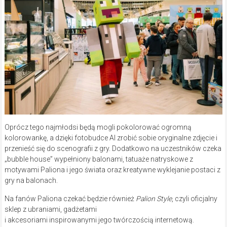
Oprócz tego najmłodsi będą mogli pokolorować ogromną
kolorowankę, a dzięki fotobudce AI zrobić sobie oryginalne zdjęcie i
przenieść się do scenografii z gry. Dodatkowo na uczestników czeka
„bubble house” wypełniony balonami, tatuaże natryskowe z
motywami Paliona i jego świata oraz kreatywne wyklejanie postaci z
gry na balonach.
Na fanów Paliona czekać będzie również
Palion Style
, czyli oficjalny
sklep z ubraniami, gadżetami
i akcesoriami inspirowanymi jego twórczością internetową.