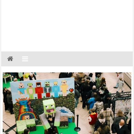
Gazeta
Regionalna
Częstochowa,
Kłobuck,
Lubliniec,
Myszków