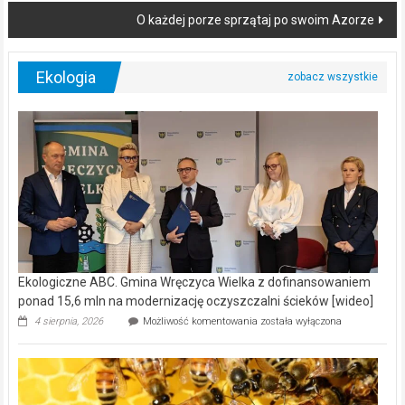
O każdej porze sprzątaj po swoim Azorze
Ekologia
Ekologiczne ABC. Gmina Wręczyca Wielka z dofinansowaniem
ponad 15,6 mln na modernizację oczyszczalni ścieków [wideo]
Ekologiczne
4 sierpnia, 2026
Możliwość komentowania
została wyłączona
ABC.
Gmina
Wręczyca
Wielka
z