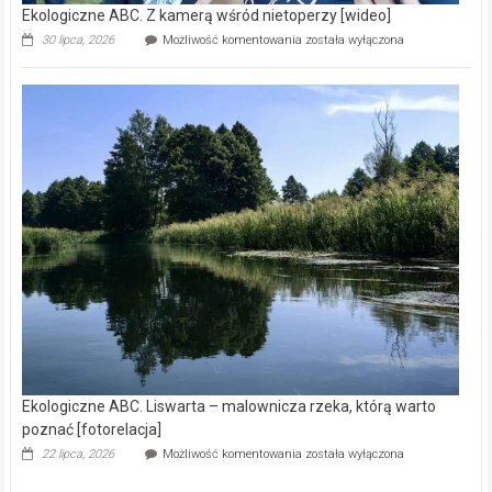
Ekologiczne ABC. Z kamerą wśród nietoperzy [wideo]
Ekologiczne
30 lipca, 2026
Możliwość komentowania
została wyłączona
ABC.
Z
kamerą
wśród
nietoperzy
[wideo]
Ekologiczne ABC. Liswarta – malownicza rzeka, którą warto
poznać [fotorelacja]
Ekologiczne
22 lipca, 2026
Możliwość komentowania
została wyłączona
ABC.
Liswarta