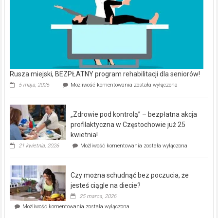
Rusza miejski, BEZPŁATNY program rehabilitacji dla seniorów!
Rusza
5 maja, 2026
Możliwość komentowania
została wyłączona
miejski,
BEZPŁATNY
program
„Zdrowie pod kontrolą” – bezpłatna akcja
rehabilitacji
dla
profilaktyczna w Częstochowie już 25
seniorów!
kwietnia!
„Zdrowie
21 kwietnia, 2026
Możliwość komentowania
została wyłączona
pod
kontrolą”
–
Czy można schudnąć bez poczucia, że
bezpłatna
akcja
jesteś ciągle na diecie?
profilaktyczna
25 marca, 2026
w
Czy
Możliwość komentowania
została wyłączona
Częstochowie
można
już