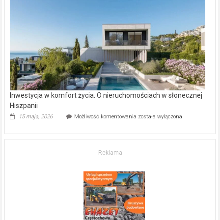
w Częstochowie
–
gdzie
kupić
mieszkanie?
Inwestycja w komfort życia. O nieruchomościach w słonecznej
Hiszpanii
Inwestycja
15 maja, 2026
Możliwość komentowania
została wyłączona
w komfort
życia.
O nieruchomościach
w słonecznej
Reklama
Hiszpanii