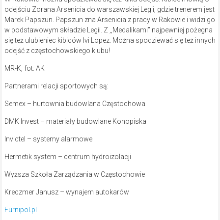
odejściu Zorana Arsenicia do warszawskiej Legii, gdzie trenerem jest
Marek Papszun. Papszun zna Arsenicia z pracy w Rakowie i widzi go
w podstawowym składzie Legii. Z ,,Medalikami” najpewniej pożegna
się też ulubieniec kibiców Ivi Lopez. Można spodziewać się też innych
odejść z częstochowskiego klubu!
MR-K, fot: AK
Partnerami relacji sportowych są:
Semex – hurtownia budowlana Częstochowa
DMK Invest – materiały budowlane Konopiska
Invictel – systemy alarmowe
Hermetik system – centrum hydroizolacji
Wyższa Szkoła Zarządzania w Częstochowie
Kreczmer Janusz – wynajem autokarów
Furnipol.pl