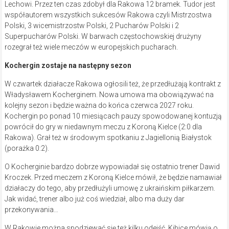
Lechowi. Przez ten czas zdobył dla Rakowa 12 bramek. Tudor jest
współautorem wszystkich sukcesów Rakowa czyli Mistrzostwa
Polski, 3 wicemistrzostw Polski, 2 Pucharów Polski i 2
Superpucharów Polski. W barwach częstochowskiej drużyny
rozegrał też wiele meczów w europejskich pucharach.
Kochergin zostaje na następny sezon
W czwartek działacze Rakowa ogłosili też, że przedłużają kontrakt z
Władysławem Kocherginem. Nowa umowa ma obowiązywać na
kolejny sezon i będzie ważna do końca czerwca 2027 roku.
Kochergin po ponad 10 miesiącach pauzy spowodowanej kontuzją
powrócił do gry w niedawnym meczu z Koroną Kielce (2:0 dla
Rakowa). Grał też w środowym spotkaniu z Jagiellonią Białystok
(porażka 0:2).
O Kocherginie bardzo dobrze wypowiadał się ostatnio trener Dawid
Kroczek. Przed meczem z Koroną Kielce mówił, że będzie namawiał
działaczy do tego, aby przedłużyli umowę z ukraińskim piłkarzem.
Jak widać, trener albo już coś wiedział, albo ma duży dar
przekonywania…
W Rakowie można spodziewać się też kilku odejść. Kibice mówią o