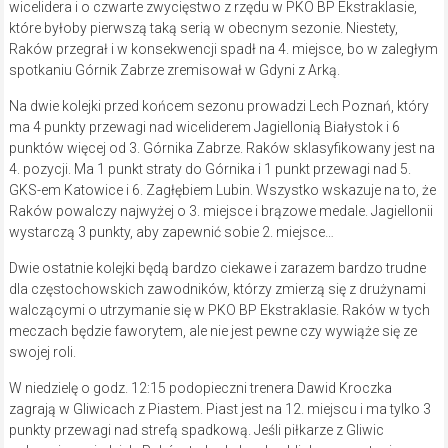
wicelidera i o czwarte zwycięstwo z rzędu w PKO BP Ekstraklasie,
które byłoby pierwszą taką serią w obecnym sezonie. Niestety,
Raków przegrał i w konsekwencji spadł na 4. miejsce, bo w zaległym
spotkaniu Górnik Zabrze zremisował w Gdyni z Arką.
Na dwie kolejki przed końcem sezonu prowadzi Lech Poznań, który
ma 4 punkty przewagi nad wiceliderem Jagiellonią Białystok i 6
punktów więcej od 3. Górnika Zabrze. Raków sklasyfikowany jest na
4. pozycji. Ma 1 punkt straty do Górnika i 1 punkt przewagi nad 5.
GKS-em Katowice i 6. Zagłębiem Lubin. Wszystko wskazuje na to, że
Raków powalczy najwyżej o 3. miejsce i brązowe medale. Jagiellonii
wystarczą 3 punkty, aby zapewnić sobie 2. miejsce…
Dwie ostatnie kolejki będą bardzo ciekawe i zarazem bardzo trudne
dla częstochowskich zawodników, którzy zmierzą się z drużynami
walczącymi o utrzymanie się w PKO BP Ekstraklasie. Raków w tych
meczach będzie faworytem, ale nie jest pewne czy wywiąże się ze
swojej roli.
W niedzielę o godz. 12:15 podopieczni trenera Dawid Kroczka
zagrają w Gliwicach z Piastem. Piast jest na 12. miejscu i ma tylko 3
punkty przewagi nad strefą spadkową. Jeśli piłkarze z Gliwic