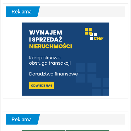
–
malownicza
Reklama
rzeka,
którą
warto
poznać
[fotorelacja]
Reklama