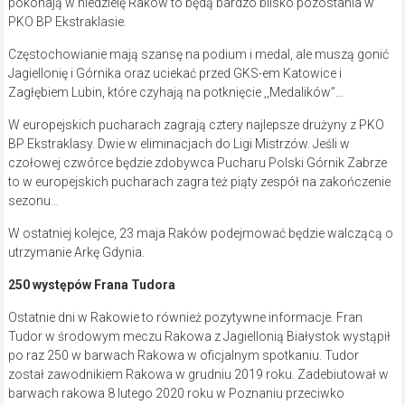
pokonają w niedzielę Raków to będą bardzo blisko pozostania w
PKO BP Ekstraklasie.
Częstochowianie mają szansę na podium i medal, ale muszą gonić
Jagiellonię i Górnika oraz uciekać przed GKS-em Katowice i
Zagłębiem Lubin, które czyhają na potknięcie ,,Medalików”…
W europejskich pucharach zagrają cztery najlepsze drużyny z PKO
BP Ekstraklasy. Dwie w eliminacjach do Ligi Mistrzów. Jeśli w
czołowej czwórce będzie zdobywca Pucharu Polski Górnik Zabrze
to w europejskich pucharach zagra też piąty zespół na zakończenie
sezonu…
W ostatniej kolejce, 23 maja Raków podejmować będzie walczącą o
utrzymanie Arkę Gdynia.
250 występów Frana Tudora
Ostatnie dni w Rakowie to również pozytywne informacje. Fran
Tudor w środowym meczu Rakowa z Jagiellonią Białystok wystąpił
po raz 250 w barwach Rakowa w oficjalnym spotkaniu. Tudor
został zawodnikiem Rakowa w grudniu 2019 roku. Zadebiutował w
barwach rakowa 8 lutego 2020 roku w Poznaniu przeciwko