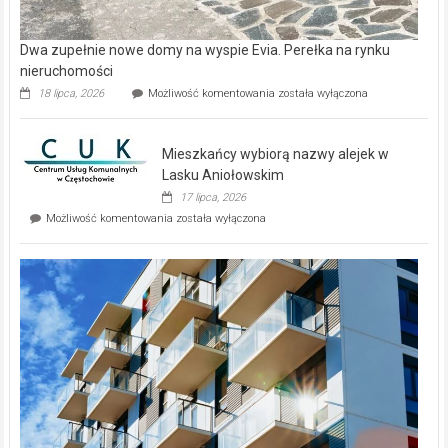
Dwa zupełnie nowe domy na wyspie Evia. Perełka na rynku
nieruchomości
Dwa
18 lipca, 2026
Możliwość komentowania
została wyłączona
zupełnie
nowe
domy
Mieszkańcy wybiorą nazwy alejek w
na
wyspie
Lasku Aniołowskim
Evia.
17 lipca, 2026
Perełka
Mieszkańcy
Możliwość komentowania
została wyłączona
na
wybiorą
rynku
nazwy
nieruchomości
alejek
w
Lasku
Aniołowskim