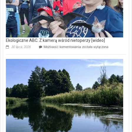
Ekologiczne ABC. Z kamerą wśród nietoperzy [wideo]
Ekologiczne
30 lipca, 2026
Możliwość komentowania
została wyłączona
ABC.
Z
kamerą
wśród
nietoperzy
[wideo]