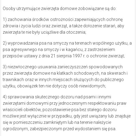
Osoby utrzymujące zwierzęta domowe zobowiązane są do:
1) zachowania środków ostrożności zapewniających ochronę
zdrowia i życia ludzi oraz zwierząt, a także dołożenie starań, aby
zwierzęta te nie były uciążliwe dla otoczenia;
2) wyprowadzania psa na smyczy na terenach wspólnego użytku, a
psa agresywnego na smyczy i w kagańcu, z zastrzeżeniem
przepisów ustawy z dnia 21 sierpnia 1997 r. o ochronie zwierząt;
3) niezwłocznego usuwania zanieczyszczeń spowodowanych
przez zwierzęta domowe na klatkach schodowych, na skwerach i
trawnikach oraz w innych miejscach służących do publicznego
użytku, obowiązek ten nie dotyczy osób niewidomych;
4) sprawowania skutecznego dozoru nad psami i innymi
zwierzętami domowymi przy jednoczesnym respektowaniu praw
właścicieli obiektów, pozostawienie psa bez stałego dozoru
możliwe jest wyłącznie w przypadku, gdy jest uwiązany lub znajduje
się w pomieszczeniu zamkniętym lub na terenie należycie
ogrodzonym, zabezpieczonym przed wydostaniem się psa.