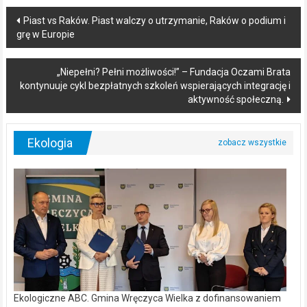
Post
Piast vs Raków. Piast walczy o utrzymanie, Raków o podium i
grę w Europie
navigation
„Niepełni? Pełni możliwości!” – Fundacja Oczami Brata
kontynuuje cykl bezpłatnych szkoleń wspierających integrację i
aktywność społeczną.
Ekologia
Ekologiczne ABC. Gmina Wręczyca Wielka z dofinansowaniem