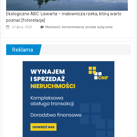
Ekologiczne ABC. Liswarta – malownicza rzeka, którą warto
poznać [fotorelacja]
Ekologiczne
22 lipca, 2026
Możliwość komentowania
została wyłączona
ABC.
Liswarta
–
malownicza
Reklama
rzeka,
którą
warto
poznać
[fotorelacja]