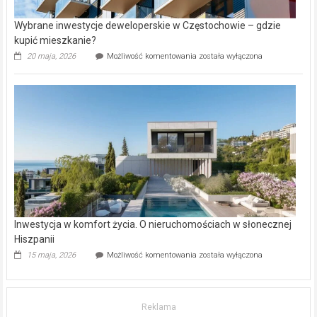
Wybrane inwestycje deweloperskie w Częstochowie – gdzie
kupić mieszkanie?
Wybrane
20 maja, 2026
Możliwość komentowania
została wyłączona
inwestycje
deweloperskie
w Częstochowie
–
gdzie
kupić
mieszkanie?
Inwestycja w komfort życia. O nieruchomościach w słonecznej
Hiszpanii
Inwestycja
15 maja, 2026
Możliwość komentowania
została wyłączona
w komfort
życia.
O nieruchomościach
w słonecznej
Reklama
Hiszpanii