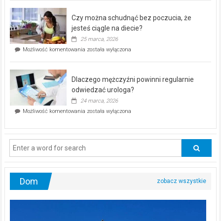
kontrolą”
–
Czy można schudnąć bez poczucia, że
bezpłatna
akcja
jesteś ciągle na diecie?
profilaktyczna
25 marca, 2026
w
Czy
Możliwość komentowania
została wyłączona
Częstochowie
można
już
schudnąć
25
bez
kwietnia!
Dlaczego mężczyźni powinni regularnie
poczucia,
że
odwiedzać urologa?
jesteś
24 marca, 2026
ciągle
Dlaczego
Możliwość komentowania
została wyłączona
na
mężczyźni
diecie?
powinni
regularnie
odwiedzać
urologa?
Dom