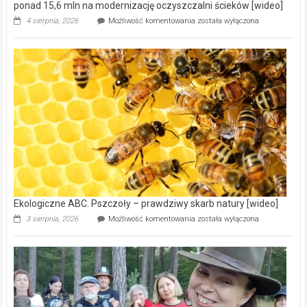
ponad 15,6 mln na modernizację oczyszczalni ścieków [wideo]
Ekologiczne
4 sierpnia, 2026
Możliwość komentowania
została wyłączona
ABC.
Gmina
Wręczyca
Wielka
z
dofinansowaniem
ponad
15,6
mln
na
modernizację
oczyszczalni
ścieków
[wideo]
Ekologiczne ABC. Pszczoły – prawdziwy skarb natury [wideo]
Ekologiczne
3 sierpnia, 2026
Możliwość komentowania
została wyłączona
ABC.
Pszczoły
–
prawdziwy
skarb
natury
[wideo]