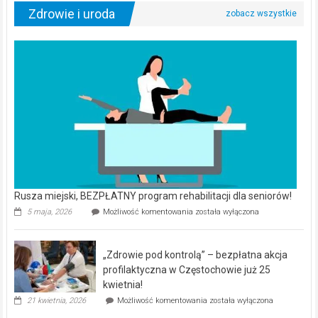
Zdrowie i uroda
Rusza miejski, BEZPŁATNY program rehabilitacji dla seniorów!
Rusza
5 maja, 2026
Możliwość komentowania
została wyłączona
miejski,
BEZPŁATNY
program
„Zdrowie pod kontrolą” – bezpłatna akcja
rehabilitacji
dla
profilaktyczna w Częstochowie już 25
seniorów!
kwietnia!
„Zdrowie
21 kwietnia, 2026
Możliwość komentowania
została wyłączona
pod