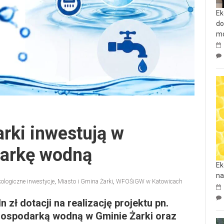
Ek
do
mo
rki inwestują w
arkę wodną
Ek
na
kologiczne inwestycje
,
Miasto i Gmina Żarki
,
WFOŚiGW w Katowicach
 zł dotacji na realizację projektu pn.
gospodarką wodną w Gminie Żarki oraz