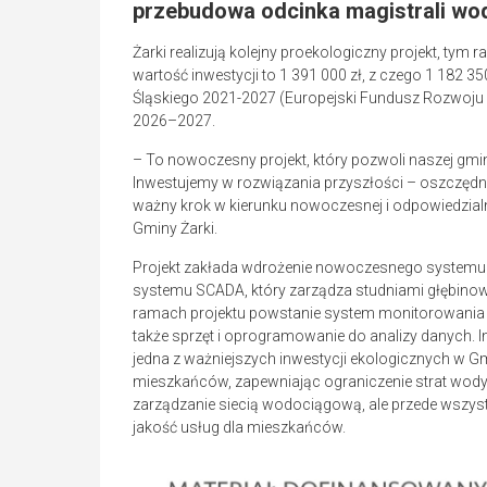
przebudowa odcinka magistrali wod
Żarki realizują kolejny proekologiczny projekt, t
wartość inwestycji to 1 391 000 zł, z czego 1 182 
Śląskiego 2021-2027 (Europejski Fundusz Rozwoju Re
2026–2027.
– To nowoczesny projekt, który pozwoli naszej gmi
Inwestujemy w rozwiązania przyszłości – oszczędn
ważny krok w kierunku nowoczesnej i odpowiedzial
Gminy Żarki.
Projekt zakłada wdrożenie nowoczesnego system
systemu SCADA, który zarządza studniami głębino
ramach projektu powstanie system monitorowania s
także sprzęt i oprogramowanie do analizy danych.
jedna z ważniejszych inwestycji ekologicznych w Gmi
mieszkańców, zapewniając ograniczenie strat wody,
zarządzanie siecią wodociągową, ale przede wszy
jakość usług dla mieszkańców.