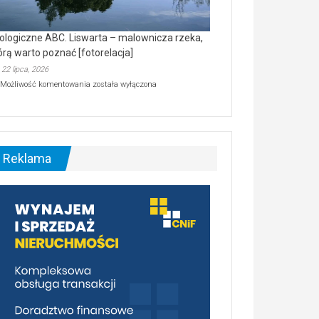
ologiczne ABC. Liswarta – malownicza rzeka,
órą warto poznać [fotorelacja]
22 lipca, 2026
Ekologiczne
Możliwość komentowania
została wyłączona
ABC.
Liswarta
–
malownicza
rzeka,
którą
Reklama
warto
poznać
[fotorelacja]