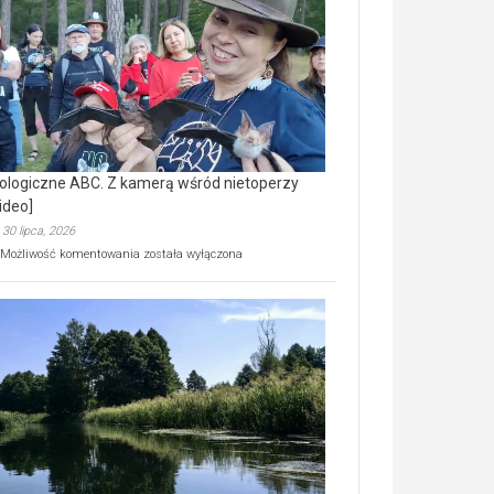
prawdziwy
skarb
natury
[wideo]
ologiczne ABC. Z kamerą wśród nietoperzy
ideo]
30 lipca, 2026
Ekologiczne
Możliwość komentowania
została wyłączona
ABC.
Z
kamerą
wśród
nietoperzy
[wideo]