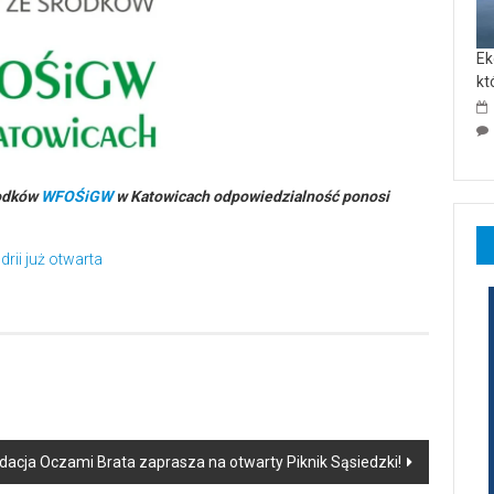
Ek
kt
rodków
WFOŚiGW
w Katowicach odpowiedzialność ponosi
ii już otwarta
dacja Oczami Brata zaprasza na otwarty Piknik Sąsiedzki!