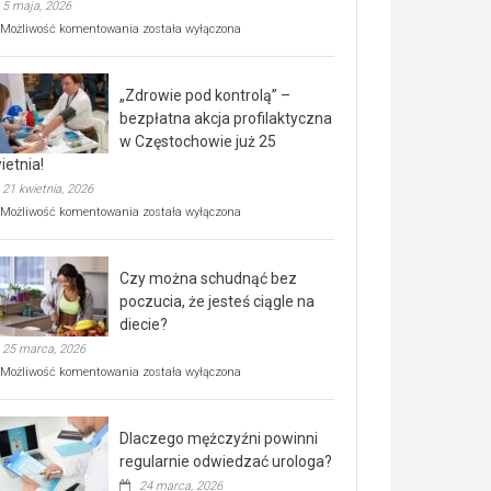
5 maja, 2026
Rusza
Możliwość komentowania
została wyłączona
miejski,
BEZPŁATNY
program
„Zdrowie pod kontrolą” –
rehabilitacji
dla
bezpłatna akcja profilaktyczna
seniorów!
w Częstochowie już 25
ietnia!
21 kwietnia, 2026
„Zdrowie
Możliwość komentowania
została wyłączona
pod
kontrolą”
–
Czy można schudnąć bez
bezpłatna
akcja
poczucia, że jesteś ciągle na
profilaktyczna
diecie?
w
25 marca, 2026
Częstochowie
już
Czy
Możliwość komentowania
została wyłączona
25
można
kwietnia!
schudnąć
bez
Dlaczego mężczyźni powinni
poczucia,
że
regularnie odwiedzać urologa?
jesteś
24 marca, 2026