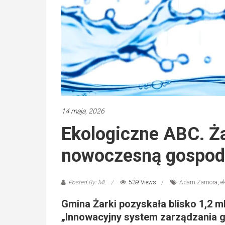
14 maja, 2026
Ekologiczne ABC. Ża
nowoczesną gospod
Posted By: ML
539 Views
Adam Zamora
,
e
Gmina Żarki pozyskała blisko 1,2 mln
„Innowacyjny system zarządzania 