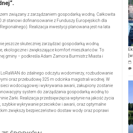
nej”.
ym razem związany z zarządzaniem gospodarką wodną. Całkowita
350 zł stanowi dofinansowanie z Funduszy Europejskich dla
gionalnego). Realizacja inwestycji planowana jest na lata
nie jeszcze skuteczniej zarządzać gospodarką wodną.
Ek
e, ekologiczne i zwiększające komfort mieszkańców. To
[w
nej gminy – podkreśla Adam Zamora Burmistrz Miasta i
u LoRaWAN do zdalnego odczytu wodomierzy, rozbudowanie
wymi oraz przebudowę 325 m odcinka magistrali wodnej. W
ieci wodociągowej i wykrywania awarii, zakupiony zostanie
 Innowacyjny system do zarządzania gospodarką wodną to
nie Żarki. Realizacja przedsięwzięcia wpłynie na jakość życia
 szybkie wykrywanie przecieków i awarii, oraz optymalne
stkim zwiększy bezpieczeństwo dostaw wody oraz poprawi