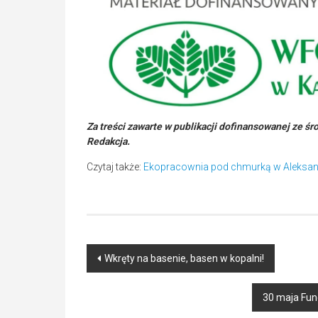
Za treści zawarte w publikacji dofinansowanej ze ś
Redakcja.
Czytaj także:
Ekopracownia pod chmurką w Aleksandr
Post
Wkręty na basenie, basen w kopalni!
navigation
30 maja Fun