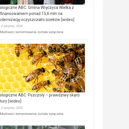
ologiczne ABC. Gmina Wręczyca Wielka z
finansowaniem ponad 15,6 mln na
dernizację oczyszczalni ścieków [wideo]
4 sierpnia, 2026
Ekologiczne
Możliwość komentowania
została wyłączona
ABC.
Gmina
Wręczyca
Wielka
z
dofinansowaniem
ponad
15,6
mln
na
modernizację
oczyszczalni
ścieków
ologiczne ABC. Pszczoły – prawdziwy skarb
[wideo]
tury [wideo]
3 sierpnia, 2026
Ekologiczne
Możliwość komentowania
została wyłączona
ABC.
Pszczoły
–