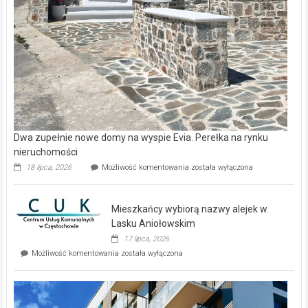
Dwa zupełnie nowe domy na wyspie Evia. Perełka na rynku
nieruchomości
Dwa
18 lipca, 2026
Możliwość komentowania
została wyłączona
zupełnie
nowe
domy
Mieszkańcy wybiorą nazwy alejek w
na
wyspie
Lasku Aniołowskim
Evia.
17 lipca, 2026
Perełka
Mieszkańcy
Możliwość komentowania
została wyłączona
na
wybiorą
rynku
nazwy
nieruchomości
alejek
w
Lasku