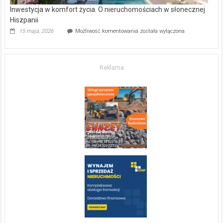
Inwestycja w komfort życia. O nieruchomościach w słonecznej
Hiszpanii
Inwestycja
15 maja, 2026
Możliwość komentowania
została wyłączona
w komfort
życia.
O nieruchomościach
w słonecznej
Reklama
Hiszpanii