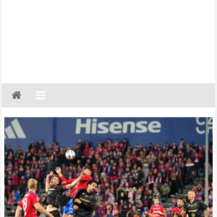
Gazeta
Regionalna
Częstochowa,
Kłobuck,
Lubliniec,
Myszków