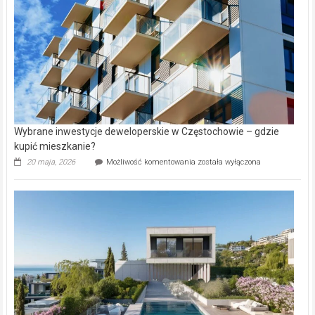
Aniołowskim
Wybrane inwestycje deweloperskie w Częstochowie – gdzie
kupić mieszkanie?
Wybrane
20 maja, 2026
Możliwość komentowania
została wyłączona
inwestycje
deweloperskie
w Częstochowie
–
gdzie
kupić
mieszkanie?