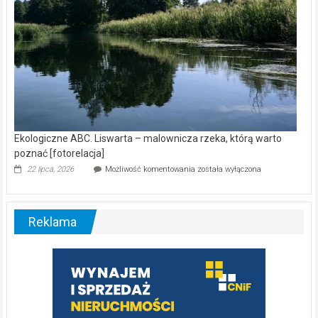
Ekologiczne ABC. Liswarta – malownicza rzeka, którą warto
poznać [fotorelacja]
Ekologiczne
22 lipca, 2026
Możliwość komentowania
została wyłączona
ABC.
Liswarta
–
malownicza
Reklama
rzeka,
którą
warto
poznać
[fotorelacja]