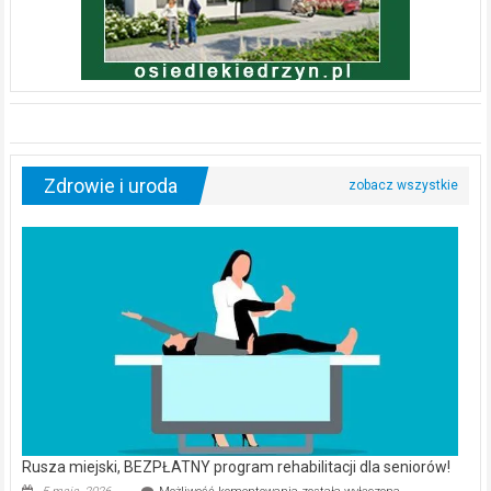
Zdrowie i uroda
Rusza miejski, BEZPŁATNY program rehabilitacji dla seniorów!
Rusza