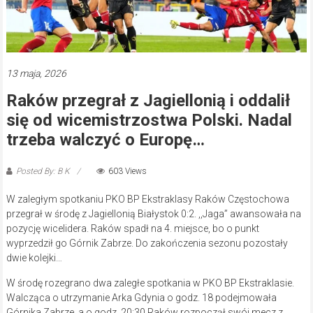
13 maja, 2026
Raków przegrał z Jagiellonią i oddalił
się od wicemistrzostwa Polski. Nadal
trzeba walczyć o Europę…
Posted By: B K
603 Views
W zaległym spotkaniu PKO BP Ekstraklasy Raków Częstochowa
przegrał w środę z Jagiellonią Białystok 0:2. ,,Jaga” awansowała na
pozycję wicelidera. Raków spadł na 4. miejsce, bo o punkt
wyprzedził go Górnik Zabrze. Do zakończenia sezonu pozostały
dwie kolejki…
W środę rozegrano dwa zaległe spotkania w PKO BP Ekstraklasie.
Walcząca o utrzymanie Arka Gdynia o godz. 18 podejmowała
Górnika Zabrze, a o godz. 20:30 Raków rozpoczął swój mecz z