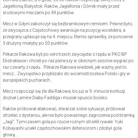
Jagiellonią Białystok. Raków, Jagiellonia i Górnik miały przed
środowymi meczami po 49 punktów.
Mecz w Gdyni zakończył się bezbramkowym remisem. Pewne było,
że zwycięzca z Częstochowy awansuje na pozycję wicelidera, a
przegrany uplasuje się na 4. miejscu. Remis sprawiłby, że ponownie
3 drużyny miałyby po 50 punktów.
Piłkarze Rakowa byli po serii trzech zwycięstw z rzędu w PKO BP
Ekstraklasie i chcieli po raz pierwszy w obecnym sezonie wygrać po
raz czwarty z rzędu… Piłkarze Rakowa wiedzieli, jak ważny jest to
mecz… Zwycięstwo przybliżało do wicemistrzostwa Polski i gry w
europejskich pucharach…
Mecz rozpoczął się źle dla Rakowa, bo już w 9. minucie kontuzji
doznał Lamine Diaby-Faddiga i musiał opuścić boisko.
Raków próbował atakować, stwarzał sobie sytuacje, próbował
strzelać z dystansu, ale nie było poważnego zagrożenia pod bramką
,,Jagi”. Tymczasem gola po rzucie rożnym strzelili rywale. Yuki
Kobayashi uciekł częstochowskim defensorom i zdobył gola
głową…