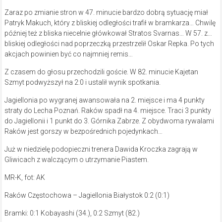
Zaraz po zmianie stron w 47. minucie bardzo dobrą sytuację miał
Patryk Makuch, który z bliskiej odległości trafił w bramkarza… Chwilę
później też z bliska niecelnie główkował Stratos Svarnas… W 57. z…
bliskiej odległości nad poprzeczką przestrzelił Oskar Repka. Po tych
akcjach powinien być co najmniej remis…
Z czasem do głosu przechodzili goście. W 82. minucie Kajetan
Szmyt podwyższył na 2:0 i ustalił wynik spotkania.
Jagiellonia po wygranej awansowała na 2. miejsce i ma 4 punkty
straty do Lecha Poznań. Raków spadł na 4. miejsce. Traci 3 punkty
do Jagiellonii i 1 punkt do 3. Górnika Zabrze. Z obydwoma rywalami
Raków jest gorszy w bezpośrednich pojedynkach…
Już w niedzielę podopieczni trenera Dawida Kroczka zagrają w
Gliwicach z walczącym o utrzymanie Piastem.
MR-K, fot: AK
Raków Częstochowa – Jagiellonia Białystok 0:2 (0:1)
Bramki: 0:1 Kobayashi (34.), 0:2 Szmyt (82.)