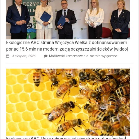
Ekologiczne ABC. Gmina Wręczyca Wielka z dofinansowaniem
ponad 15,6 mln na modernizację oczyszczalni ścieków [wideo]
Ekologiczne
4 sierpnia, 2026
Możliwość komentowania
została wyłączona
ABC.
Gmina
Wręczyca
Wielka
z
dofinansowaniem
ponad
15,6
mln
na
modernizację
oczyszczalni
ścieków
[wideo]
Ekologiczne ABC. Pszczoły – prawdziwy skarb natury [wideo]