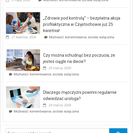
5 maja, 2026
Możliwość komentowania
została wyłączona
miejski,
BEZPŁATNY
program
„Zdrowie pod kontrolą” – bezpłatna akcja
rehabilitacji
dla
profilaktyczna w Częstochowie już 25
seniorów!
kwietnia!
„Zdrowie
21 kwietnia, 2026
Możliwość komentowania
została wyłączona
pod
kontrolą”
–
Czy można schudnąć bez poczucia, że
bezpłatna
akcja
jesteś ciągle na diecie?
profilaktyczna
25 marca, 2026
w
Czy
Możliwość komentowania
została wyłączona
Częstochowie
można
już
schudnąć
25
bez
kwietnia!
Dlaczego mężczyźni powinni regularnie
poczucia,
że
odwiedzać urologa?
jesteś
24 marca, 2026
ciągle
Dlaczego
Możliwość komentowania
została wyłączona
na
mężczyźni
diecie?
powinni
regularnie
odwiedzać