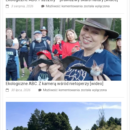
Ekologiczne
3 sierpnia, 2026
Możliwość komentowania
została wyłączona
ABC.
Pszczoły
–
prawdziwy
skarb
natury
[wideo]
Ekologiczne ABC. Z kamerą wśród nietoperzy [wideo]
Ekologiczne
30 lipca, 2026
Możliwość komentowania
została wyłączona
ABC.
Z
kamerą
wśród
nietoperzy
[wideo]