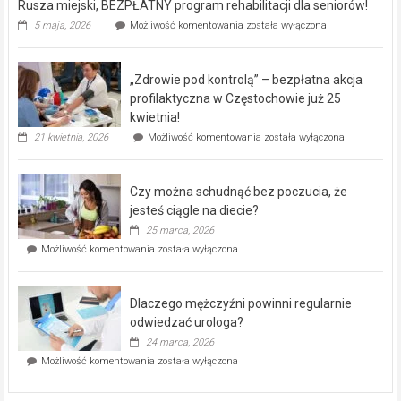
Rusza miejski, BEZPŁATNY program rehabilitacji dla seniorów!
Rusza
5 maja, 2026
Możliwość komentowania
została wyłączona
miejski,
BEZPŁATNY
program
„Zdrowie pod kontrolą” – bezpłatna akcja
rehabilitacji
dla
profilaktyczna w Częstochowie już 25
seniorów!
kwietnia!
„Zdrowie
21 kwietnia, 2026
Możliwość komentowania
została wyłączona
pod
kontrolą”
–
Czy można schudnąć bez poczucia, że
bezpłatna
akcja
jesteś ciągle na diecie?
profilaktyczna
25 marca, 2026
w
Czy
Możliwość komentowania
została wyłączona
Częstochowie
można
już
schudnąć
25
bez
kwietnia!
Dlaczego mężczyźni powinni regularnie
poczucia,
że
odwiedzać urologa?
jesteś
24 marca, 2026
ciągle
Dlaczego
Możliwość komentowania
została wyłączona
na
mężczyźni
diecie?
powinni