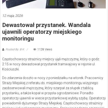
12 maja, 2026
Dewastował przystanek. Wandala
ujawnili operatorzy miejskiego
monitoringu
Posted By: B K
1128 Views
Częstochowscy strażnicy miejscy ujęli mężczyznę, który o godz.
2:15 w nocy dewastował przystanek tramwajowy w rejonie ul.
Kościuszki.
Do zdarzenia doszło w nocy z poniedziałku na wtorek. Pracownicy
Straży Miejskiej z referatu ds. miejskiego monitoringu wizyjnego
zaobserwowali mężczyznę, który szarpał za słupek z tablicą
przystanku, a także kopał w przęsła ogrodzeniowe. Ponadto
operatorzy ujawnili w wiecie przystankowej wybitą szybę. Operatorzy
powiadomili dyżurnego Straży Miejskiej. Częstochowscy strażnicy