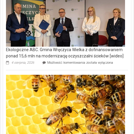
Ekologiczne ABC. Gmina Wręczyca Wielka z dofinansowaniem
ponad 15,6 mln na modernizację oczyszczalni ścieków [wideo]
Ekologiczne
4 sierpnia, 2026
Możliwość komentowania
została wyłączona
ABC.
Gmina
Wręczyca
Wielka
z
dofinansowaniem
ponad
15,6
mln
na
modernizację
oczyszczalni
ścieków
[wideo]