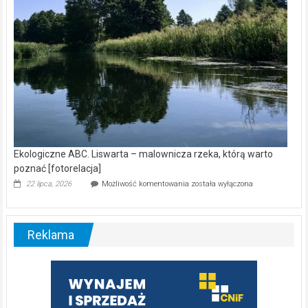
Ekologiczne ABC. Liswarta – malownicza rzeka, którą warto
poznać [fotorelacja]
Ekologiczne
22 lipca, 2026
Możliwość komentowania
została wyłączona
ABC.
Liswarta
–
malownicza
Reklama
rzeka,
którą
warto
poznać
[fotorelacja]