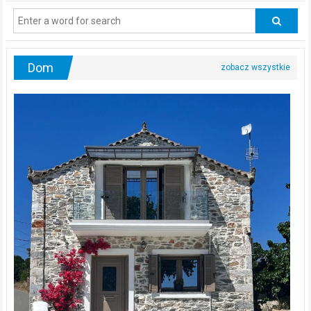
regularnie
odwiedzać
urologa?
Dom