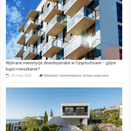
w
Lasku
Aniołowskim
Wybrane inwestycje deweloperskie w Częstochowie – gdzie
kupić mieszkanie?
Wybrane
20 maja, 2026
Możliwość komentowania
została wyłączona
inwestycje
deweloperskie
w Częstochowie
–
gdzie
kupić
mieszkanie?