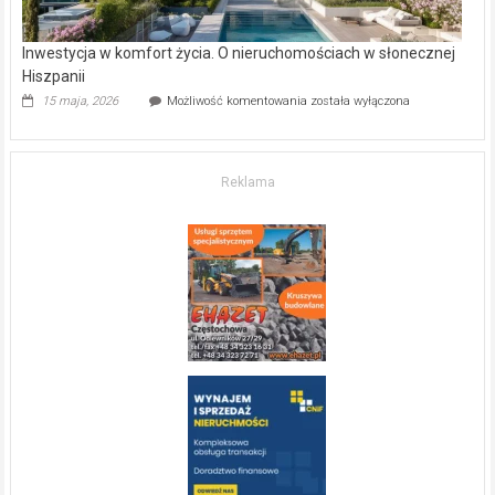
Inwestycja w komfort życia. O nieruchomościach w słonecznej
Hiszpanii
Inwestycja
15 maja, 2026
Możliwość komentowania
została wyłączona
w komfort
życia.
O nieruchomościach
w słonecznej
Reklama
Hiszpanii