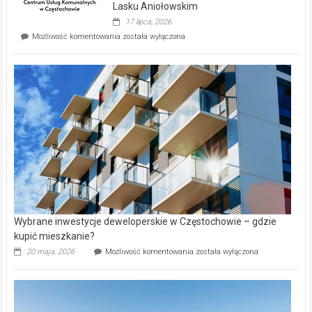
wyspie
Lasku Aniołowskim
Evia.
17 lipca, 2026
Perełka
Mieszkańcy
Możliwość komentowania
została wyłączona
na
wybiorą
rynku
nazwy
nieruchomości
alejek
w
Lasku
Aniołowskim
Wybrane inwestycje deweloperskie w Częstochowie – gdzie
kupić mieszkanie?
Wybrane
20 maja, 2026
Możliwość komentowania
została wyłączona
inwestycje
deweloperskie
w Częstochowie
–
gdzie