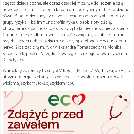
często dziedziczone, ale coraz częściej możliwe do leczenia dzięki
nowoczesnej farmakologii i badaniom genetycznym. Przewidziano
również panel dyskusyjny o szczepieniach ochronnych u osób z
grupy ryzyka – bo immunoprofilaktyka u osób z otyłością,
chorobami serca, nerek czy cukrzycą to konieczność, nie zalecenie.
Organizatorzy zadbali również o część związaną z zaburzeniami
psychicznymi i ich związkiem z cukrzycą, otyłością czy chorobami
nerek. Głos zabiorą m.in. dr Aleksandra Tomaszek oraz Monika
Kaczmarek, prezes Zarządu Głównego Polskiego Stowarzyszenia
Diabetyków.
Warsztaty zakończy freestyle Mikołaja „Miksera” Mądrzyka, bo – jak
utrzymują organizatorzy – o edukacji zdrowotnej można mówić
wieloma językami, także językiem rapu.