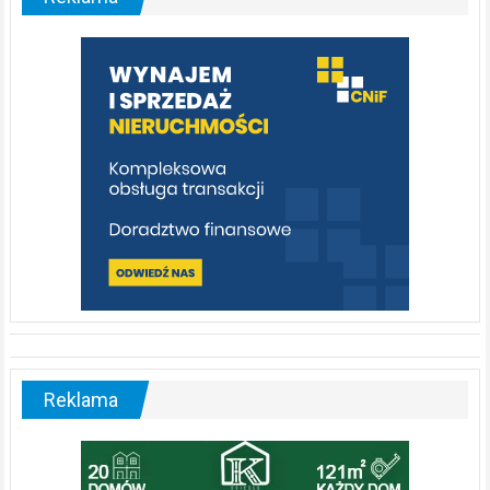
rzeka,
którą
warto
poznać
[fotorelacja]
Reklama