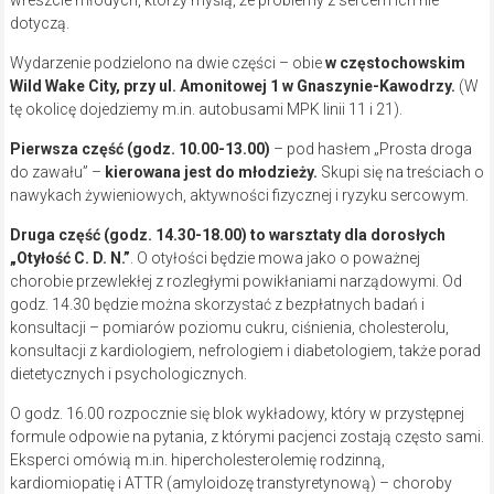
wreszcie młodych, którzy myślą, że problemy z sercem ich nie
dotyczą.
Wydarzenie podzielono na dwie części – obie
w częstochowskim
Wild Wake City, przy ul. Amonitowej 1 w Gnaszynie-Kawodrzy.
(W
tę okolicę dojedziemy m.in. autobusami MPK linii 11 i 21).
Pierwsza część (godz. 10.00-13.00)
– pod hasłem „Prosta droga
do zawału” –
kierowana jest do młodzieży.
Skupi się na treściach o
nawykach żywieniowych, aktywności fizycznej i ryzyku sercowym.
Druga część (godz. 14.30-18.00) to warsztaty dla dorosłych
„Otyłość C. D. N.”
. O otyłości będzie mowa jako o poważnej
chorobie przewlekłej z rozległymi powikłaniami narządowymi. Od
godz. 14.30 będzie można skorzystać z bezpłatnych badań i
konsultacji – pomiarów poziomu cukru, ciśnienia, cholesterolu,
konsultacji z kardiologiem, nefrologiem i diabetologiem, także porad
dietetycznych i psychologicznych.
O godz. 16.00 rozpocznie się blok wykładowy, który w przystępnej
formule odpowie na pytania, z którymi pacjenci zostają często sami.
Eksperci omówią m.in. hipercholesterolemię rodzinną,
kardiomiopatię i ATTR (amyloidozę transtyretynową) – choroby