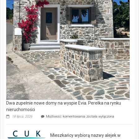
Dwa zupełnie nowe domy na wyspie Evia. Perełka na rynku
nieruchomości
Dwa
18 lipca, 2026
Możliwość komentowania
została wyłączona
zupełnie
nowe
domy
Mieszkańcy wybiorą nazwy alejek w
na