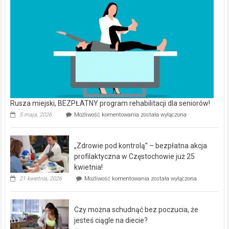
Rusza miejski, BEZPŁATNY program rehabilitacji dla seniorów!
Rusza
5 maja, 2026
Możliwość komentowania
została wyłączona
miejski,
BEZPŁATNY
program
„Zdrowie pod kontrolą” – bezpłatna akcja
rehabilitacji
dla
profilaktyczna w Częstochowie już 25
seniorów!
kwietnia!
„Zdrowie
21 kwietnia, 2026
Możliwość komentowania
została wyłączona
pod
kontrolą”
–
Czy można schudnąć bez poczucia, że
bezpłatna
akcja
jesteś ciągle na diecie?
profilaktyczna