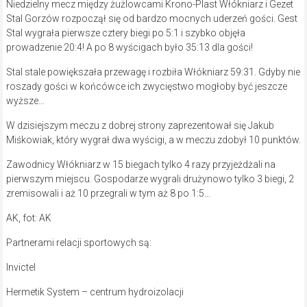
Niedzielny mecz między żużlowcami Krono-Plast Włókniarz i Gezet
Stal Gorzów rozpoczął się od bardzo mocnych uderzeń gości. Gest
Stal wygrała pierwsze cztery biegi po 5:1 i szybko objęła
prowadzenie 20:4! A po 8 wyścigach było 35:13 dla gości!
Stal stale powiększała przewagę i rozbiła Włókniarz 59:31. Gdyby nie
roszady gości w końcówce ich zwycięstwo mogłoby być jeszcze
wyższe…
W dzisiejszym meczu z dobrej strony zaprezentował się Jakub
Miśkowiak, który wygrał dwa wyścigi, a w meczu zdobył 10 punktów.
Zawodnicy Włókniarz w 15 biegach tylko 4 razy przyjeżdżali na
pierwszym miejscu. Gospodarze wygrali drużynowo tylko 3 biegi, 2
zremisowali i aż 10 przegrali w tym aż 8 po 1:5…
AK, fot: AK
Partnerami relacji sportowych są:
Invictel
Hermetik System – centrum hydroizolacji