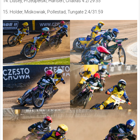
14. Lidsey, Przedpełski, Hansen, Chatłas 4:2/29:55
15. Holder, Miśkowiak, Pollestad, Tungate 2:4/31:59