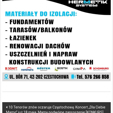
Post
10 Tenorów znów oczaruje Częstochowę. Koncert „Dla Ciebie
Mamo” już 18 maja. Mamy podwójne zaproszenie [KONKURS]