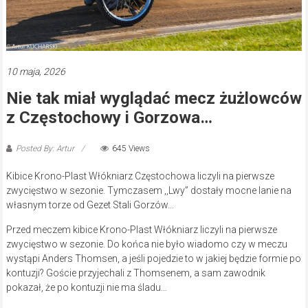
10 maja, 2026
Nie tak miał wyglądać mecz żużlowców
z Częstochowy i Gorzowa…
Posted By: Artur
645 Views
Kibice Krono-Plast Włókniarz Częstochowa liczyli na pierwsze
zwycięstwo w sezonie. Tymczasem ,,Lwy” dostały mocne lanie na
własnym torze od Gezet Stali Gorzów…
Przed meczem kibice Krono-Plast Włókniarz liczyli na pierwsze
zwycięstwo w sezonie. Do końca nie było wiadomo czy w meczu
wystąpi Anders Thomsen, a jeśli pojedzie to w jakiej będzie formie po
kontuzji? Goście przyjechali z Thomsenem, a sam zawodnik
pokazał, że po kontuzji nie ma śladu…