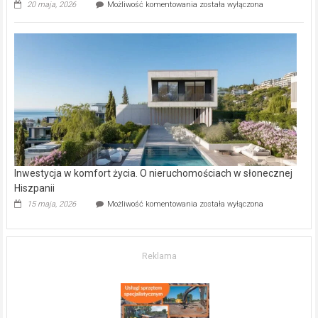
Wybrane
20 maja, 2026
Możliwość komentowania
została wyłączona
inwestycje
deweloperskie
w Częstochowie
–
gdzie
kupić
mieszkanie?
Inwestycja w komfort życia. O nieruchomościach w słonecznej
Hiszpanii
Inwestycja
15 maja, 2026
Możliwość komentowania
została wyłączona
w komfort
życia.
O nieruchomościach
w słonecznej
Reklama
Hiszpanii