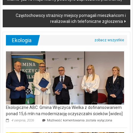
navigation
Częstochowscy strażnicy miejscy pomagali mieszkańcom i
realizowali ich telefoniczne zgłoszenia
Ekologia
Ekologiczne ABC. Gmina Wręczyca Wielka z dofinansowaniem
ponad 15,6 mln na modernizację oczyszczalni ścieków [wideo]
Ekologiczne
4 sierpnia, 2026
Możliwość komentowania
została wyłączona
ABC.
Gmina