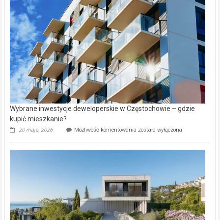
alejek
w
Lasku
Aniołowskim
Wybrane inwestycje deweloperskie w Częstochowie – gdzie
kupić mieszkanie?
Wybrane
20 maja, 2026
Możliwość komentowania
została wyłączona
inwestycje
deweloperskie
w Częstochowie
–
gdzie
kupić
mieszkanie?