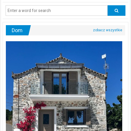
regularnie
odwiedzać
urologa?
Dom