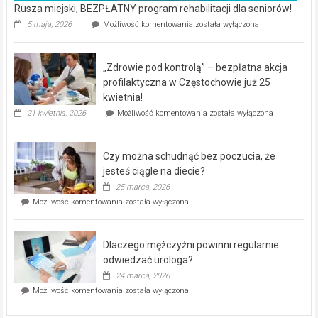
Rusza miejski, BEZPŁATNY program rehabilitacji dla seniorów!
Rusza
5 maja, 2026
Możliwość komentowania
została wyłączona
miejski,
BEZPŁATNY
program
„Zdrowie pod kontrolą” – bezpłatna akcja
rehabilitacji
dla
profilaktyczna w Częstochowie już 25
seniorów!
kwietnia!
„Zdrowie
21 kwietnia, 2026
Możliwość komentowania
została wyłączona
pod
kontrolą”
–
Czy można schudnąć bez poczucia, że
bezpłatna
akcja
jesteś ciągle na diecie?
profilaktyczna
25 marca, 2026
w
Czy
Możliwość komentowania
została wyłączona
Częstochowie
można
już
schudnąć
25
bez
kwietnia!
Dlaczego mężczyźni powinni regularnie
poczucia,
że
odwiedzać urologa?
jesteś
24 marca, 2026
ciągle
Dlaczego
Możliwość komentowania
została wyłączona
na
mężczyźni
diecie?
powinni