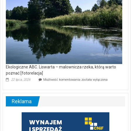
Ekologiczne ABC. Liswarta – malownicza rzeka, którą warto
poznać [fotorelacja]
Ekologiczne
22 lipca, 2026
Możliwość komentowania
została wyłączona
ABC.
Liswarta
–
malownicza
Reklama
rzeka,
którą
warto
poznać
[fotorelacja]