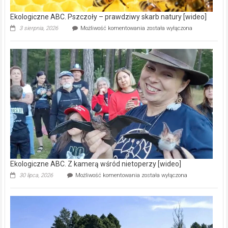
Ekologiczne ABC. Pszczoły – prawdziwy skarb natury [wideo]
Ekologiczne
3 sierpnia, 2026
Możliwość komentowania
została wyłączona
ABC.
Pszczoły
–
prawdziwy
skarb
natury
[wideo]
Ekologiczne ABC. Z kamerą wśród nietoperzy [wideo]
Ekologiczne
30 lipca, 2026
Możliwość komentowania
została wyłączona
ABC.
Z
kamerą
wśród
nietoperzy
[wideo]