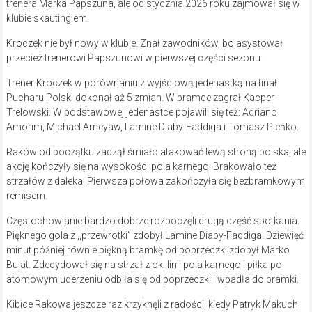
trenera Marka Papszuna, ale od stycznia 2026 roku zajmował się w
klubie skautingiem.
Kroczek nie był nowy w klubie. Znał zawodników, bo asystował
przecież trenerowi Papszunowi w pierwszej części sezonu.
Trener Kroczek w porównaniu z wyjściową jedenastką na finał
Pucharu Polski dokonał aż 5 zmian. W bramce zagrał Kacper
Trelowski. W podstawowej jedenastce pojawili się też: Adriano
Amorim, Michael Ameyaw, Lamine Diaby-Faddiga i Tomasz Pieńko.
Raków od początku zaczął śmiało atakować lewą stroną boiska, ale
akcję kończyły się na wysokości pola karnego. Brakowało też
strzałów z daleka. Pierwsza połowa zakończyła się bezbramkowym
remisem.
Częstochowianie bardzo dobrze rozpoczęli drugą część spotkania.
Pięknego gola z ,,przewrotki” zdobył Lamine Diaby-Faddiga. Dziewięć
minut później równie piękną bramkę od poprzeczki zdobył Marko
Bulat. Zdecydował się na strzał z ok. linii pola karnego i piłka po
atomowym uderzeniu odbiła się od poprzeczki i wpadła do bramki.
Kibice Rakowa jeszcze raz krzyknęli z radości, kiedy Patryk Makuch