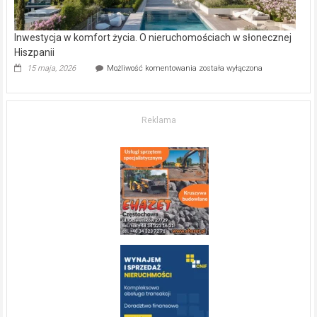
Inwestycja w komfort życia. O nieruchomościach w słonecznej
Hiszpanii
Inwestycja
15 maja, 2026
Możliwość komentowania
została wyłączona
w komfort
życia.
O nieruchomościach
w słonecznej
Reklama
Hiszpanii