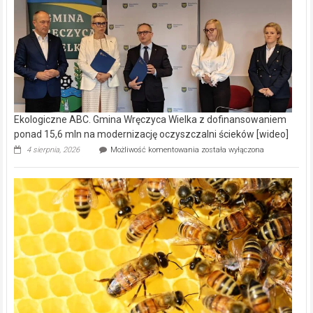
Ekologiczne ABC. Gmina Wręczyca Wielka z dofinansowaniem
ponad 15,6 mln na modernizację oczyszczalni ścieków [wideo]
Ekologiczne
4 sierpnia, 2026
Możliwość komentowania
została wyłączona
ABC.
Gmina
Wręczyca
Wielka
z
dofinansowaniem
ponad
15,6
mln
na
modernizację
oczyszczalni
ścieków
[wideo]