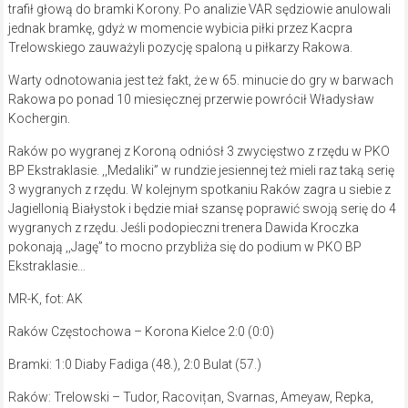
trafił głową do bramki Korony. Po analizie VAR sędziowie anulowali
jednak bramkę, gdyż w momencie wybicia piłki przez Kacpra
Trelowskiego zauważyli pozycję spaloną u piłkarzy Rakowa.
Warty odnotowania jest też fakt, że w 65. minucie do gry w barwach
Rakowa po ponad 10 miesięcznej przerwie powrócił Władysław
Kochergin.
Raków po wygranej z Koroną odniósł 3 zwycięstwo z rzędu w PKO
BP Ekstraklasie. ,,Medaliki” w rundzie jesiennej też mieli raz taką serię
3 wygranych z rzędu. W kolejnym spotkaniu Raków zagra u siebie z
Jagiellonią Białystok i będzie miał szansę poprawić swoją serię do 4
wygranych z rzędu. Jeśli podopieczni trenera Dawida Kroczka
pokonają ,,Jagę” to mocno przybliża się do podium w PKO BP
Ekstraklasie…
MR-K, fot: AK
Raków Częstochowa – Korona Kielce 2:0 (0:0)
Bramki: 1:0 Diaby Fadiga (48.), 2:0 Bulat (57.)
Raków: Trelowski – Tudor, Racovițan, Svarnas, Ameyaw, Repka,