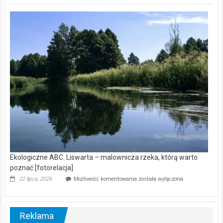
Z
kamerą
wśród
nietoperzy
[wideo]
Ekologiczne ABC. Liswarta – malownicza rzeka, którą warto
poznać [fotorelacja]
Ekologiczne
22 lipca, 2026
Możliwość komentowania
została wyłączona
ABC.
Liswarta
–
malownicza
Reklama
rzeka,