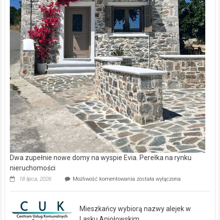
Dwa zupełnie nowe domy na wyspie Evia. Perełka na rynku
nieruchomości
Dwa
18 lipca, 2026
Możliwość komentowania
została wyłączona
zupełnie
nowe
domy
Mieszkańcy wybiorą nazwy alejek w
na
wyspie
Lasku Aniołowskim