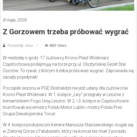
8 maja, 2026
Z Gorzowem trzeba próbować wygrać
Posted By: Artur
889 Views
W niedzielę o godz. 17 żużlowcy Krono-Plast Włókniarz
Częstochowa podejmują na torze przy ul. Olsztyńskiej Gezet Stal
Gorzów. To rywal, z którym trzeba próbować wygrać. Zapowiada się
zacięty pojedynek!
Początek sezonu w PGE Ekstralidze nie jest udany dla żużlowców
Krono-Plast Włókniarz. W 1. kolejce ,,Lwy” przegrały w Lesznie z
beniaminkiem Fogo Unią Leszno. W 2. i 3. kolejce w Częstochowie
triumfowali wicemistrz Polski Motor Lublin i mistrz Polski Pres
Grupa Deweloperska Toruń.
W 4. kolejce podopieczni trenera Mariusza Staszewskiego ścigali się
w Zielonej Górze z Falubazem, który na koncie też miał 3 porażki.