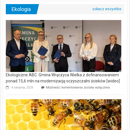
Ekologia
Ekologiczne ABC. Gmina Wręczyca Wielka z dofinansowaniem
ponad 15,6 mln na modernizację oczyszczalni ścieków [wideo]
Ekologiczne
4 sierpnia, 2026
Możliwość komentowania
została wyłączona
ABC.
Gmina
Wręczyca
Wielka
z
dofinansowaniem
ponad
15,6
mln