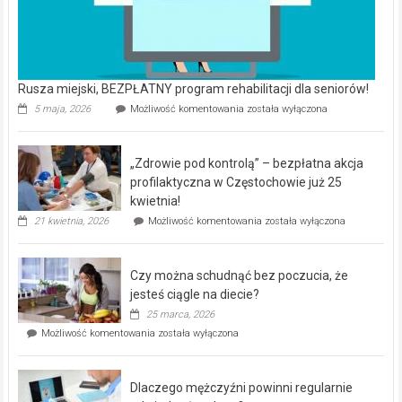
Rusza miejski, BEZPŁATNY program rehabilitacji dla seniorów!
Rusza
5 maja, 2026
Możliwość komentowania
została wyłączona
miejski,
BEZPŁATNY
program
„Zdrowie pod kontrolą” – bezpłatna akcja
rehabilitacji
dla
profilaktyczna w Częstochowie już 25
seniorów!
kwietnia!
„Zdrowie
21 kwietnia, 2026
Możliwość komentowania
została wyłączona
pod
kontrolą”
–
Czy można schudnąć bez poczucia, że
bezpłatna
akcja
jesteś ciągle na diecie?
profilaktyczna
25 marca, 2026
w
Czy
Możliwość komentowania
została wyłączona
Częstochowie
można
już
schudnąć
25
bez
kwietnia!
Dlaczego mężczyźni powinni regularnie
poczucia,