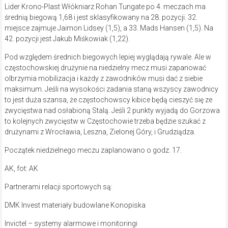
Lider Krono-Plast Włókniarz Rohan Tungate po 4. meczach ma
średnią biegową 1,68 i jest sklasyfikowany na 28. pozycji. 32.
miejsce zajmuje Jaimon Lidsey (1,5), a 33. Mads Hansen (1,5). Na
42. pozycji jest Jakub Miśkowiak (1,22).
Pod względem średnich biegowych lepiej wyglądają rywale. Ale w
częstochowskiej drużynie na niedzielny mecz musi zapanować
olbrzymia mobilizacja i każdy z zawodników musi dać z siebie
maksimum. Jeśli na wysokości zadania staną wszyscy zawodnicy
to jest duża szansa, że częstochowscy kibice będą cieszyć się ze
zwycięstwa nad osłabioną Stalą. Jeśli 2 punkty wyjadą do Gorzowa
to kolejnych zwycięstw w Częstochowie trzeba będzie szukać z
drużynami z Wrocławia, Leszna, Zielonej Góry, i Grudziądza.
Początek niedzielnego meczu zaplanowano o godz. 17.
AK, fot: AK
Partnerami relacji sportowych są:
DMK Invest materiały budowlane Konopiska
Invictel – systemy alarmowe i monitoringi