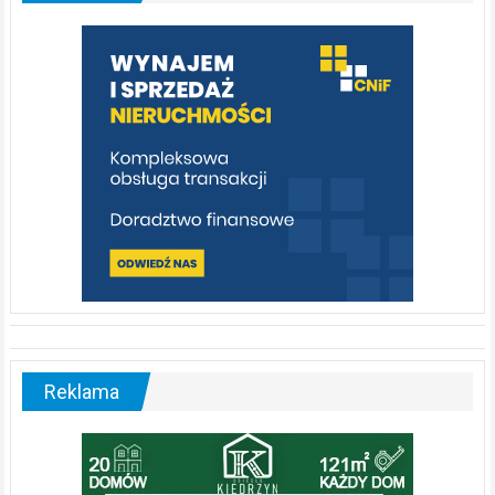
którą
warto
poznać
[fotorelacja]
Reklama