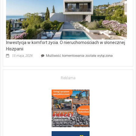
mieszkanie?
Inwestycja w komfort życia. O nieruchomościach w słonecznej
Hiszpanii
Inwestycja
15 maja, 2026
Możliwość komentowania
została wyłączona
w komfort
życia.
O nieruchomościach
w słonecznej
Reklama
Hiszpanii