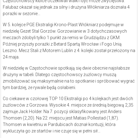
Częstochowscy kibice oczekiwali walki i być może zwycięstwa.
Falubaz okazał się jednak za silny i drużyna Włókniarza doznała 4
porażki w sezonie…
W 5. kolejce PGE Ekstraligi Krono-Plast Włókniarz podejmuje w
niedzielę Gezet Stal Gorzów. Gorzowianie w 3 dotychczasowych
meczach zdobyli tylko 1 punkt za remis w Grudziądzu z GKM.
Później przyszły porażki z Betard Spartą Wrocław i Fogo Unią
Leszno. Mecz Stali z Motorem Lublin z 4. kolejki został przełożony na
24 maja.
W niedzielę w Częstochowie spotkają się dwie obecnie najsłabsze
drużyny w tabeli. Dlatego częstochowscy żużlowcy muszą
zmobilizować się maksymalnie na to spotkanie i spróbować wygrać
tym bardziej, że rywale będą osłabieni.
Co ciekawe w czołowej TOP 10 Ekstraligi po 4 kolejkach jest dwóch
żużlowców z Gorzowa. Wysokie 4. miejsce ze średnią biegową 2,35
zajmuje Jack Holder. Na 7. pozycji sklasyfikowany jest Anders
Thomsen (2,20). Na 22. miejscu jest Matias Pollestad (1,87).
Thomsen w kwietniu w Pardubicach doznał kontuzji, która
wykluczyła go ze startów i nie czuje się w pełni sił…