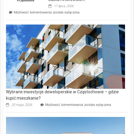
Evia.
17 lipca, 2026
Perełka
Mieszkańcy
Możliwość komentowania
została wyłączona
na
wybiorą
rynku
nazwy
nieruchomości
alejek
w
Lasku
Aniołowskim
Wybrane inwestycje deweloperskie w Częstochowie – gdzie
kupić mieszkanie?
Wybrane
20 maja, 2026
Możliwość komentowania
została wyłączona
inwestycje
deweloperskie
w Częstochowie
–
gdzie
kupić