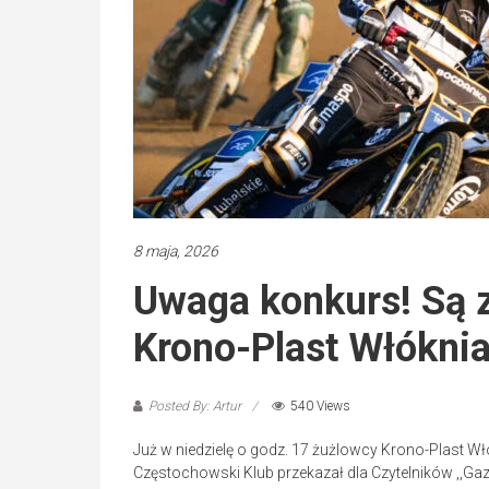
8 maja, 2026
Uwaga konkurs! Są 
Krono-Plast Włóknia
Posted By: Artur
540 Views
Już w niedzielę o godz. 17 żużlowcy Krono-Plast W
Częstochowski Klub przekazał dla Czytelników ,,Gaz