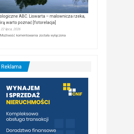
ologiczne ABC. Liswarta – malownicza rzeka,
órą warto poznać [fotorelacja]
22 lipca, 2026
Ekologiczne
Możliwość komentowania
została wyłączona
ABC.
Liswarta
–
malownicza
rzeka,
którą
Reklama
warto
poznać
[fotorelacja]