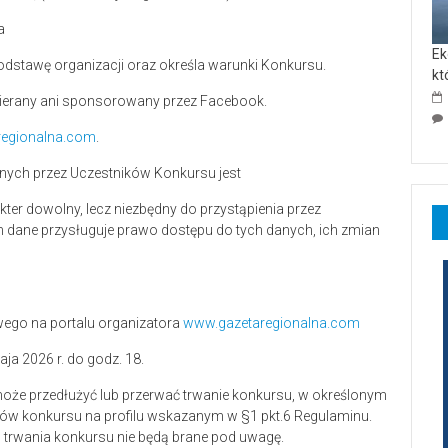
a
Ek
podstawę organizacji oraz określa warunki Konkursu.
kt
spierany ani sponsorowany przez Facebook.
regionalna.com
.
ych przez Uczestników Konkursu jest
er dowolny, lecz niezbędny do przystąpienia przez
dane przysługuje prawo dostępu do tych danych, ich zmian
wego na portalu organizatora
www.gazetaregionalna.com
ja 2026 r. do godz. 18.
że przedłużyć lub przerwać trwanie konkursu, w określonym
ików konkursu na profilu wskazanym w §1 pkt.6 Regulaminu.
 trwania konkursu nie będą brane pod uwagę.