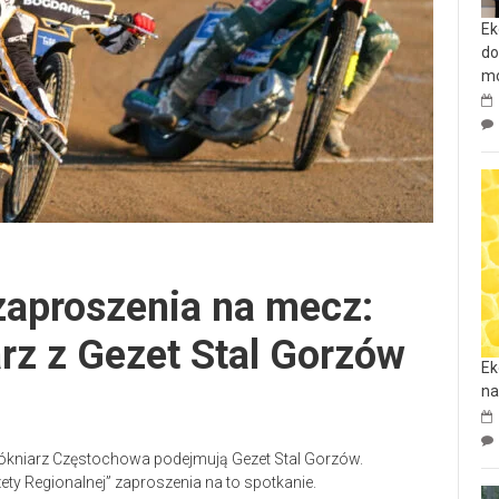
Ek
do
mo
zaproszenia na mecz:
rz z Gezet Stal Gorzów
Ek
na
łókniarz Częstochowa podejmują Gezet Stal Gorzów.
ety Regionalnej” zaproszenia na to spotkanie.