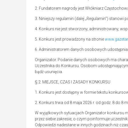
2. Fundatorem nagrody jest Włókniarz Częstochow
3. Niniejszy regulamin (dalej „Regulamin”) stanowi 
4. Konkurs nie jest stworzony, administrowany, w
5. Konkurs jest prowadzony na stronie
www.gazeta
6. Administratorem danych osobowych udostępnian
Organizator. Podanie danych osobowych ma charakt
Uczestnika do Konkursu. Osobom udostępniającym 
bądź usunięcia.
§ 2. MIEJSCE, CZAS I ZASADY KONKURSU
1. Konkurs jest dostępny w formie tekstu konkurso
2. Konkurs trwa od 8 maja 2026 r. od godz. 8 do 8 ma
W wyjątkowych sytuacjach Organizator konkursu mo
przez siebie zakresie, o czym poinformuje uczestn
Odpowiedzi nadesłane w innych godzinach niż czas