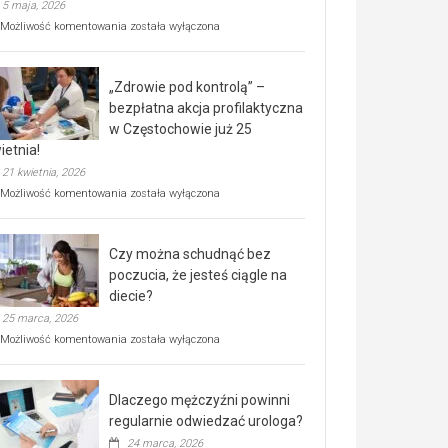
5 maja, 2026
Rusza
Możliwość komentowania
została wyłączona
miejski,
BEZPŁATNY
program
„Zdrowie pod kontrolą” –
rehabilitacji
dla
bezpłatna akcja profilaktyczna
seniorów!
w Częstochowie już 25
ietnia!
21 kwietnia, 2026
„Zdrowie
Możliwość komentowania
została wyłączona
pod
kontrolą”
–
Czy można schudnąć bez
bezpłatna
akcja
poczucia, że jesteś ciągle na
profilaktyczna
diecie?
w
25 marca, 2026
Częstochowie
już
Czy
Możliwość komentowania
została wyłączona
25
można
kwietnia!
schudnąć
bez
Dlaczego mężczyźni powinni
poczucia,
że
regularnie odwiedzać urologa?
jesteś
24 marca, 2026