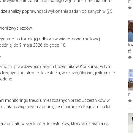
wne wykonanie zadania opisanego w § 5. ust. 1 Regulaminu.
rodze analizy poprawności wykonania zadań opisanych w § 5.
yłoni zwycięzców.
granej i o formie jej odbioru w wiadomości mailowej
kw
później do 9 maja 2026 do godz. 10.
A
etelność i prawdziwość danych Uczestników Konkursu, w tym
leżących po stronie Uczestnika, w szczególności, jeśli ten nie
podane
, ani monitoringu treści umieszczanych przez Uczestników w
em działań związanych z usunięciem naruszeń Regulaminu lub
a z udziału w Konkursie Uczestników, których działania są