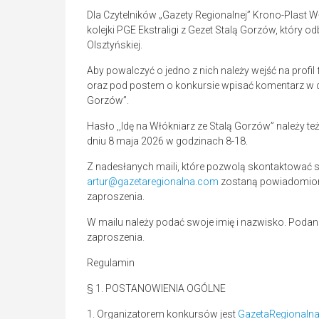
Dla Czytelników „Gazety Regionalnej” Krono-Plast
kolejki PGE Ekstraligi z Gezet Stalą Gorzów, który od
Olsztyńskiej.
Aby powalczyć o jedno z nich należy wejść na profil
oraz pod postem o konkursie wpisać komentarz w dn
Gorzów”.
Hasło ,,Idę na Włókniarz ze Stalą Gorzów” należy te
dniu 8 maja 2026 w godzinach 8-18.
Z nadesłanych maili, które pozwolą skontaktować s
artur@gazetaregionalna.com
zostaną powiadomione
zaproszenia.
W mailu należy podać swoje imię i nazwisko. Podan
zaproszenia.
Regulamin
§ 1. POSTANOWIENIA OGÓLNE
1. Organizatorem konkursów jest
GazetaRegionaln