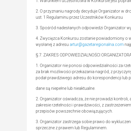
1. Warunkiem uczestnictwa w Konkursie jest popra
2. O przyznaniu nagrody decyduje Organizator w d
ust. 1 Regulaminu przez Uczestników Konkursu
3. Spośród nadesłanych odpowiedzi Organizator w
4. Zwycięzca Konkursu zostanie powiadomiony o wy
wysłanej z adresu
artur@gazetaregionalna.com
naj
§ 7. ZAKRES ODPOWIEDZIALNOŚCI ORGANIZATOR
1. Organizator nie ponosi odpowiedzialności za rz
za brak możliwości przekazania nagród, z przyczyny 
podał prawdziwego adresu do korespondencji lub 
dane są niepełne lub nieaktualne.
2. Organizator oświadcza, że nie prowadzi kontroli
zakresie rzetelności i prawdziwości, z zastrzeżeni
przepisów powszechnie obowiązujących.
3. Organizator zastrzega sobie prawo do wykluczeni
sprzeczne z prawem lub Regulaminem.