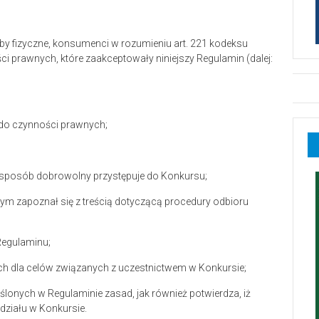
y fizyczne, konsumenci w rozumieniu art. 221 kodeksu
i prawnych, które zaakceptowały niniejszy Regulamin (dalej:
ć do czynności prawnych;
 w sposób dobrowolny przystępuje do Konkursu;
tym zapoznał się z treścią dotyczącą procedury odbioru
Regulaminu;
ch dla celów związanych z uczestnictwem w Konkursie;
eślonych w Regulaminie zasad, jak również potwierdza, iż
udziału w Konkursie.