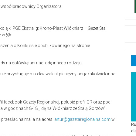
i współpracownicy Organizatora.
lejki PGE Ekstralig: Krono-Plast Włókniarz – Gezet Stal
 w §6.
łoszenia o Konkursie opublikowanego na stronie
dy na gotówkę ani nagrodę innego rodzaju.
nie przysługuje mu ekwiwalent pieniężny ani jakakolwiek inna
il facebook Gazety Regionalnej, polubić profil GR oraz pod
 w godzinach 8-18 ,,Idę na Włókniarz ze Stalą Gorzów”.
ż przesłać na maila na adres:
artur@gazetaregionalna.com
w
Ru
dl