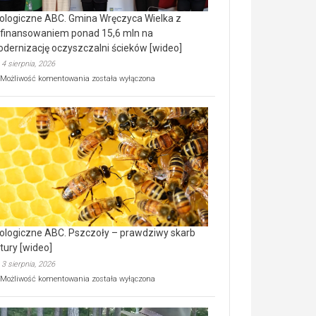
ologiczne ABC. Gmina Wręczyca Wielka z
finansowaniem ponad 15,6 mln na
dernizację oczyszczalni ścieków [wideo]
4 sierpnia, 2026
Ekologiczne
Możliwość komentowania
została wyłączona
ABC.
Gmina
Wręczyca
Wielka
z
dofinansowaniem
ponad
15,6
mln
na
modernizację
oczyszczalni
ścieków
ologiczne ABC. Pszczoły – prawdziwy skarb
[wideo]
tury [wideo]
3 sierpnia, 2026
Ekologiczne
Możliwość komentowania
została wyłączona
ABC.
Pszczoły
–