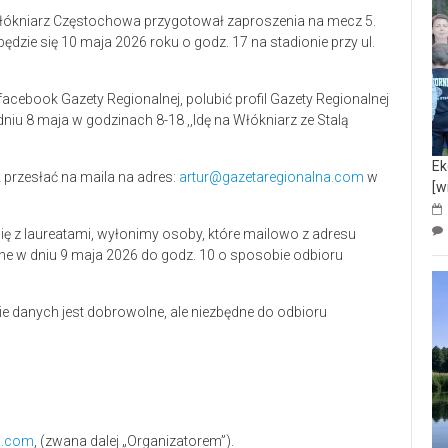
 Włókniarz Częstochowa przygotował zaproszenia na mecz 5.
będzie się 10 maja 2026 roku o godz. 17 na stadionie przy ul.
 facebook Gazety Regionalnej, polubić profil Gazety Regionalnej
iu 8 maja w godzinach 8-18 ,,Idę na Włókniarz ze Stalą
Ek
ż przesłać na maila na adres:
artur@gazetaregionalna.com
w
[w
ię z laureatami, wyłonimy osoby, które mailowo z adresu
 w dniu 9 maja 2026 do godz. 10 o sposobie odbioru
ie danych jest dobrowolne, ale niezbędne do odbioru
a.com
, (zwana dalej „Organizatorem”).