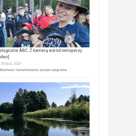
prawdziwy
skarb
natury
[wideo]
ologiczne ABC. Z kamerą wśród nietoperzy
ideo]
30 lipca, 2026
Ekologiczne
Możliwość komentowania
została wyłączona
ABC.
Z
kamerą
wśród
nietoperzy
[wideo]