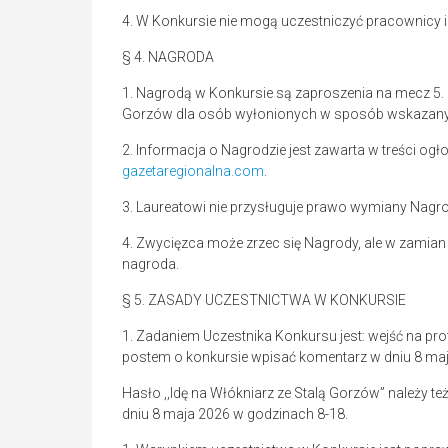
4. W Konkursie nie mogą uczestniczyć pracownicy 
§ 4. NAGRODA
1. Nagrodą w Konkursie są zaproszenia na mecz 5. ko
Gorzów dla osób wyłonionych w sposób wskazany
2. Informacja o Nagrodzie jest zawarta w treści og
gazetaregionalna.com
.
3. Laureatowi nie przysługuje prawo wymiany Nagro
4. Zwycięzca może zrzec się Nagrody, ale w zamian 
nagroda.
§ 5. ZASADY UCZESTNICTWA W KONKURSIE
1. Zadaniem Uczestnika Konkursu jest: wejść na prof
postem o konkursie wpisać komentarz w dniu 8 maja
Hasło ,,Idę na Włókniarz ze Stalą Gorzów” należy te
dniu 8 maja 2026 w godzinach 8-18.