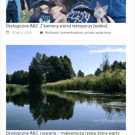
Ekologiczne ABC. Z kamerą wśród nietoperzy [wideo]
Ekologiczne
30 lipca, 2026
Możliwość komentowania
została wyłączona
ABC.
Z
kamerą
wśród
nietoperzy
[wideo]
Ekologiczne ABC. Liswarta – malownicza rzeka, którą warto