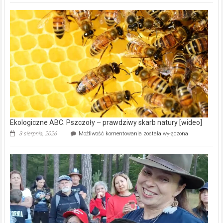
Gmina
Wręczyca
Wielka
z
dofinansowaniem
ponad
15,6
mln
na
modernizację
oczyszczalni
ścieków
[wideo]
Ekologiczne ABC. Pszczoły – prawdziwy skarb natury [wideo]
Ekologiczne
3 sierpnia, 2026
Możliwość komentowania
została wyłączona
ABC.
Pszczoły
–
prawdziwy
skarb
natury
[wideo]