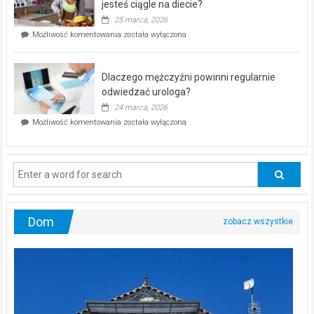
akcja
jesteś ciągle na diecie?
profilaktyczna
25 marca, 2026
w
Czy
Możliwość komentowania
została wyłączona
Częstochowie
można
już
schudnąć
25
bez
kwietnia!
Dlaczego mężczyźni powinni regularnie
poczucia,
że
odwiedzać urologa?
jesteś
24 marca, 2026
ciągle
Dlaczego
Możliwość komentowania
została wyłączona
na
mężczyźni
diecie?
powinni
regularnie
odwiedzać
urologa?
Dom