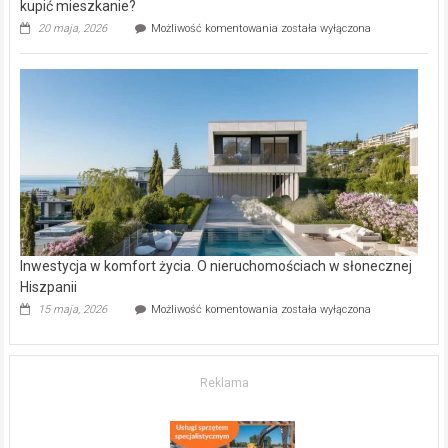
kupić mieszkanie?
Wybrane
20 maja, 2026
Możliwość komentowania
została wyłączona
inwestycje
deweloperskie
w Częstochowie
–
gdzie
kupić
mieszkanie?
Inwestycja w komfort życia. O nieruchomościach w słonecznej
Hiszpanii
Inwestycja
15 maja, 2026
Możliwość komentowania
została wyłączona
w komfort
życia.
O nieruchomościach
w słonecznej
Reklama
Hiszpanii