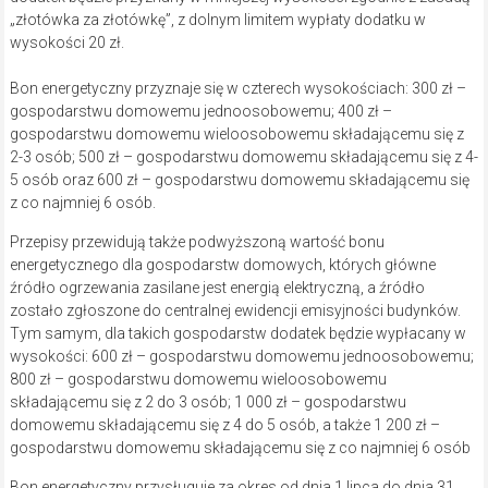
„złotówka za złotówkę”, z dolnym limitem wypłaty dodatku w
wysokości 20 zł.
Bon energetyczny przyznaje się w czterech wysokościach: 300 zł –
gospodarstwu domowemu jednoosobowemu; 400 zł –
gospodarstwu domowemu wieloosobowemu składającemu się z
2-3 osób; 500 zł – gospodarstwu domowemu składającemu się z 4-
5 osób oraz 600 zł – gospodarstwu domowemu składającemu się
z co najmniej 6 osób.
Przepisy przewidują także podwyższoną wartość bonu
energetycznego dla gospodarstw domowych, których główne
źródło ogrzewania zasilane jest energią elektryczną, a źródło
zostało zgłoszone do centralnej ewidencji emisyjności budynków.
Tym samym, dla takich gospodarstw dodatek będzie wypłacany w
wysokości: 600 zł – gospodarstwu domowemu jednoosobowemu;
800 zł – gospodarstwu domowemu wieloosobowemu
składającemu się z 2 do 3 osób; 1 000 zł – gospodarstwu
domowemu składającemu się z 4 do 5 osób, a także 1 200 zł –
gospodarstwu domowemu składającemu się z co najmniej 6 osób
Bon energetyczny przysługuje za okres od dnia 1 lipca do dnia 31