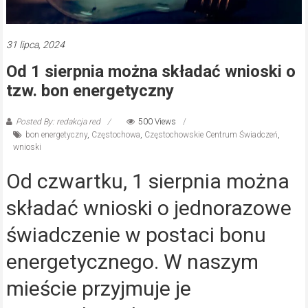
31 lipca, 2024
Od 1 sierpnia można składać wnioski o
tzw. bon energetyczny
Posted By: redakcja red
500 Views
bon energetyczny
,
Częstochowa
,
Częstochowskie Centrum Świadczeń
,
wnioski
Od czwartku, 1 sierpnia można
składać wnioski o jednorazowe
świadczenie w postaci bonu
energetycznego. W naszym
mieście przyjmuje je