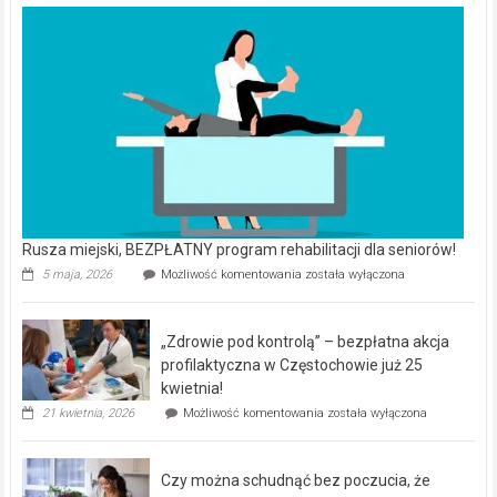
Rusza miejski, BEZPŁATNY program rehabilitacji dla seniorów!
Rusza
5 maja, 2026
Możliwość komentowania
została wyłączona
miejski,
BEZPŁATNY
program
„Zdrowie pod kontrolą” – bezpłatna akcja
rehabilitacji
dla
profilaktyczna w Częstochowie już 25
seniorów!
kwietnia!
„Zdrowie
21 kwietnia, 2026
Możliwość komentowania
została wyłączona
pod
kontrolą”
–
Czy można schudnąć bez poczucia, że
bezpłatna