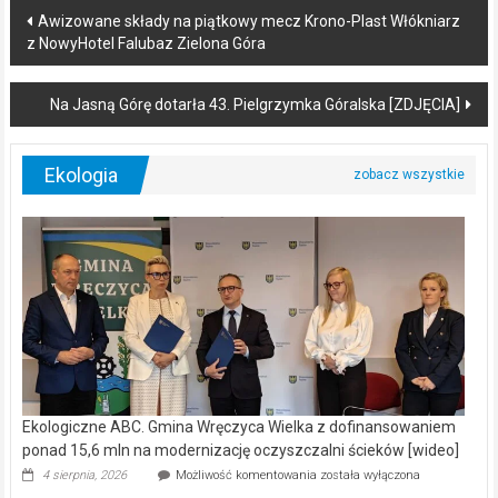
Post
Awizowane składy na piątkowy mecz Krono-Plast Włókniarz
z NowyHotel Falubaz Zielona Góra
navigation
Na Jasną Górę dotarła 43. Pielgrzymka Góralska [ZDJĘCIA]
Ekologia
Ekologiczne ABC. Gmina Wręczyca Wielka z dofinansowaniem
ponad 15,6 mln na modernizację oczyszczalni ścieków [wideo]
Ekologiczne
4 sierpnia, 2026
Możliwość komentowania
została wyłączona
ABC.