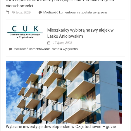
nieruchomości
Dwa
18 lipca, 2026
Możliwość komentowania
została wyłączona
zupełnie
nowe
domy
Mieszkańcy wybiorą nazwy alejek w
na
wyspie
Lasku Aniołowskim
Evia.
17 lipca, 2026
Perełka
Mieszkańcy
Możliwość komentowania
została wyłączona
na
wybiorą
rynku
nazwy
nieruchomości
alejek
w
Lasku
Aniołowskim
Wybrane inwestycje deweloperskie w Częstochowie – gdzie