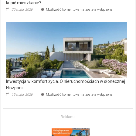
kupić mieszkanie?
Wybrane
20 maja, 2026
Możliwość komentowania
została wyłączona
inwestycje
deweloperskie
w Częstochowie
–
gdzie
kupić
mieszkanie?
Inwestycja w komfort życia. O nieruchomościach w słonecznej
Hiszpanii
Inwestycja
15 maja, 2026
Możliwość komentowania
została wyłączona
w komfort
życia.
O nieruchomościach
w słonecznej
Reklama
Hiszpanii