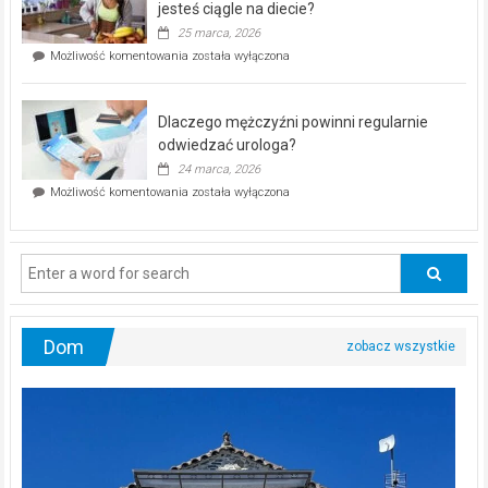
akcja
jesteś ciągle na diecie?
profilaktyczna
25 marca, 2026
w
Czy
Możliwość komentowania
została wyłączona
Częstochowie
można
już
schudnąć
25
bez
kwietnia!
Dlaczego mężczyźni powinni regularnie
poczucia,
że
odwiedzać urologa?
jesteś
24 marca, 2026
ciągle
Dlaczego
Możliwość komentowania
została wyłączona
na
mężczyźni
diecie?
powinni
regularnie
odwiedzać
urologa?
Dom