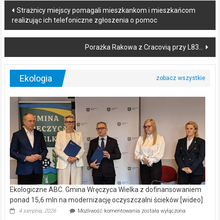
Post
Strażnicy miejscy pomagali mieszkankom i mieszkańcom
realizując ich telefoniczne zgłoszenia o pomoc
navigation
Porażka Rakowa z Cracovią przy L83…
Ekologia
Ekologiczne ABC. Gmina Wręczyca Wielka z dofinansowaniem
ponad 15,6 mln na modernizację oczyszczalni ścieków [wideo]
Ekologiczne
4 sierpnia, 2026
Możliwość komentowania
została wyłączona
ABC.