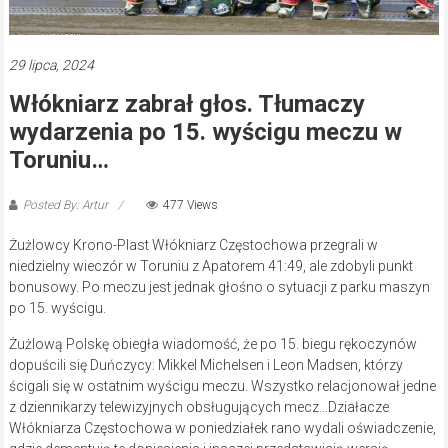
29 lipca, 2024
Włókniarz zabrał głos. Tłumaczy
wydarzenia po 15. wyścigu meczu w
Toruniu…
Posted By: Artur
477 Views
Żużlowcy Krono-Plast Włókniarz Częstochowa przegrali w
niedzielny wieczór w Toruniu z Apatorem 41:49, ale zdobyli punkt
bonusowy. Po meczu jest jednak głośno o sytuacji z parku maszyn
po 15. wyścigu.
Żużlową Polskę obiegła wiadomość, że po 15. biegu rękoczynów
dopuścili się Duńczycy: Mikkel Michelsen i Leon Madsen, którzy
ścigali się w ostatnim wyścigu meczu. Wszystko relacjonował jedne
z dziennikarzy telewizyjnych obsługujących mecz…Działacze
Włókniarza Częstochowa w poniedziałek rano wydali oświadczenie,