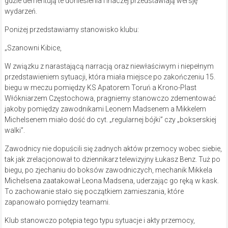
gdzie dementują te doniesienia i inaczej przedstawiają wersję
wydarzeń.
Poniżej przedstawiamy stanowisko klubu:
„Szanowni Kibice,
W związku z narastającą narracją oraz niewłaściwym i niepełnym
przedstawieniem sytuacji, która miała miejsce po zakończeniu 15.
biegu w meczu pomiędzy KS Apatorem Toruń a Krono-Plast
Włókniarzem Częstochowa, pragniemy stanowczo zdementować
jakoby pomiędzy zawodnikami Leonem Madsenem a Mikkelem
Michelsenem miało dość do cyt. „regularnej bójki” czy „bokserskiej
walki”.
Zawodnicy nie dopuścili się żadnych aktów przemocy wobec siebie,
tak jak zrelacjonował to dziennikarz telewizyjny Łukasz Benz. Tuż po
biegu, po zjechaniu do boksów zawodniczych, mechanik Mikkela
Michelsena zaatakował Leona Madsena, uderzając go ręką w kask.
To zachowanie stało się początkiem zamieszania, które
zapanowało pomiędzy teamami.
Klub stanowczo potępia tego typu sytuacje i akty przemocy,