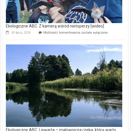
Ekologiczne ABC. Z kamerą wśród nietoperzy [wideo]
Ekologiczne
30 lipca, 2026
Możliwość komentowania
została wyłączona
ABC.
Z
kamerą
wśród
nietoperzy
[wideo]
Ekologiczne ABC. Liswarta – malownicza rzeka, którą warto