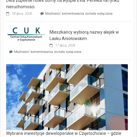
Dwa zupełnie nowe domy na wyspie Evia. Perełka na rynku
nieruchomości
Dwa
18 lipca, 2026
Możliwość komentowania
została wyłączona
zupełnie
nowe
domy
Mieszkańcy wybiorą nazwy alejek w
na
wyspie
Lasku Aniołowskim
Evia.
17 lipca, 2026
Perełka
Mieszkańcy
Możliwość komentowania
została wyłączona
na
wybiorą
rynku
nazwy
nieruchomości
alejek
w
Lasku
Aniołowskim
Wybrane inwestycje deweloperskie w Częstochowie – gdzie