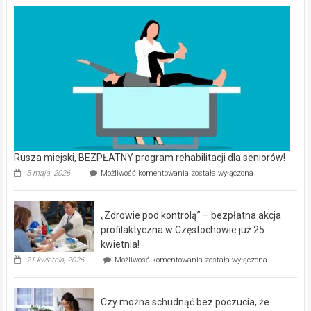
Rusza miejski, BEZPŁATNY program rehabilitacji dla seniorów!
Rusza
5 maja, 2026
Możliwość komentowania
została wyłączona
miejski,
BEZPŁATNY
program
„Zdrowie pod kontrolą” – bezpłatna akcja
rehabilitacji
dla
profilaktyczna w Częstochowie już 25
seniorów!
kwietnia!
„Zdrowie
21 kwietnia, 2026
Możliwość komentowania
została wyłączona
pod
kontrolą”
–
Czy można schudnąć bez poczucia, że
bezpłatna