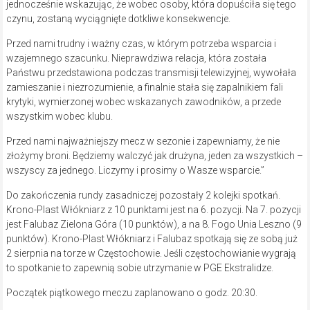
jednocześnie wskazując, że wobec osoby, która dopuściła się tego
czynu, zostaną wyciągnięte dotkliwe konsekwencje.
Przed nami trudny i ważny czas, w którym potrzeba wsparcia i
wzajemnego szacunku. Nieprawdziwa relacja, która została
Państwu przedstawiona podczas transmisji telewizyjnej, wywołała
zamieszanie i niezrozumienie, a finalnie stała się zapalnikiem fali
krytyki, wymierzonej wobec wskazanych zawodników, a przede
wszystkim wobec klubu.
Przed nami najważniejszy mecz w sezonie i zapewniamy, że nie
złożymy broni. Będziemy walczyć jak drużyna, jeden za wszystkich –
wszyscy za jednego. Liczymy i prosimy o Wasze wsparcie.”
Do zakończenia rundy zasadniczej pozostały 2 kolejki spotkań.
Krono-Plast Włókniarz z 10 punktami jest na 6. pozycji. Na 7. pozycji
jest Falubaz Zielona Góra (10 punktów), a na 8. Fogo Unia Leszno (9
punktów). Krono-Plast Włókniarz i Falubaz spotkają się ze sobą już
2 sierpnia na torze w Częstochowie. Jeśli częstochowianie wygrają
to spotkanie to zapewnią sobie utrzymanie w PGE Ekstralidze.
Początek piątkowego meczu zaplanowano o godz. 20:30.