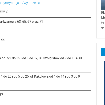
-dystrybucja.pl/wylaczenia
.
chowy:
Ek
kt
a-Iwanowa 63, 65, 67 oraz 71
i 44
d 7/9 do 35 i od 8 do 32, ul. Czołgistów od 7 do 13A, ul.
do 20 i od 5 do 25, ul. Kąkolowa od 4 do 14 i od 3 do 9
37