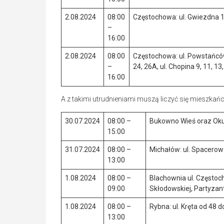
2.08.2024
08:00
Częstochowa: ul. Gwiezdna 11
–
16:00
2.08.2024
08:00
Częstochowa: ul. Powstańców 3
–
24, 26A, ul. Chopina 9, 11, 13
16:00
A z takimi utrudnieniami muszą liczyć się mieszka
30.07.2024
08:00 –
Bukowno Wieś oraz Okup
15:00
31.07.2024
08:00 –
Michałów: ul. Spacerow
13:00
1.08.2024
08:00 –
Blachownia ul. Częstoc
09:00
Skłodowskiej, Partyza
1.08.2024
08:00 –
Rybna: ul. Kręta od 48 
13:00