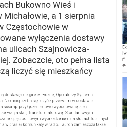
iach Bukowno Wieś i
w Michałowie, a 1 sierpnia
i w Częstochowie w
anowane wyłączenia dostawy
na ulicach Szajnowicza-
Ek
[w
j. Zobaczcie, oto pełna lista
zą liczyć się mieszkańcy
ą dostawę energii elektrycznej, Operatorzy Systemu
. Niemniej trzeba się liczyć z przerwami w dostawie.
a sieci np. przyłączenie nowo wybudowanej sieci
 konserwacja stacji transformatorowej. Standardowym
zane z pięciodniowym wyprzedzeniem na słupach lub innych
nia w prasie i komunikaty w radio. Tauron zamieszcza także