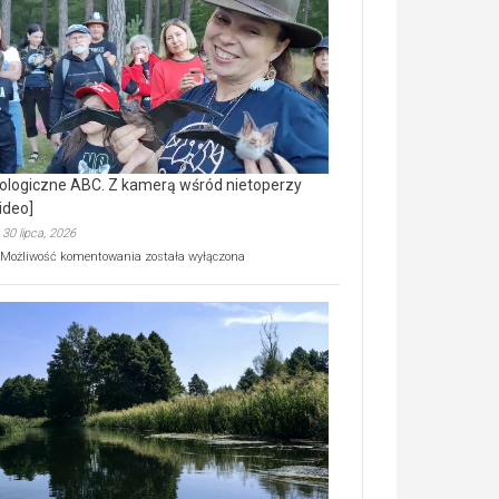
prawdziwy
skarb
natury
[wideo]
ologiczne ABC. Z kamerą wśród nietoperzy
ideo]
30 lipca, 2026
Ekologiczne
Możliwość komentowania
została wyłączona
ABC.
Z
kamerą
wśród
nietoperzy
[wideo]