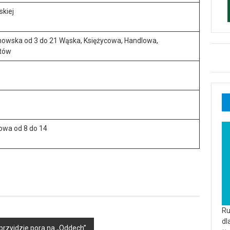
skiej
howska od 3 do 21 Wąska, Księżycowa, Handlowa,
ntów
owa od 8 do 14
Ru
dl
przyjdzie pora na „Oddech”