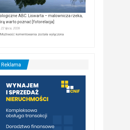
ologiczne ABC. Liswarta – malownicza rzeka,
órą warto poznać [fotorelacja]
22 lipca, 2026
Ekologiczne
Możliwość komentowania
została wyłączona
ABC.
Liswarta
–
malownicza
rzeka,
którą
Reklama
warto
poznać
[fotorelacja]