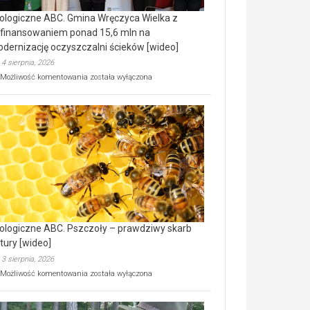
ologiczne ABC. Gmina Wręczyca Wielka z
finansowaniem ponad 15,6 mln na
dernizację oczyszczalni ścieków [wideo]
4 sierpnia, 2026
Ekologiczne
Możliwość komentowania
została wyłączona
ABC.
Gmina
Wręczyca
Wielka
z
dofinansowaniem
ponad
15,6
mln
na
modernizację
oczyszczalni
ścieków
ologiczne ABC. Pszczoły – prawdziwy skarb
[wideo]
tury [wideo]
3 sierpnia, 2026
Ekologiczne
Możliwość komentowania
została wyłączona
ABC.
Pszczoły
–