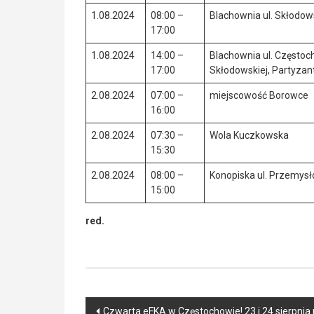
1.08.2024
08:00 –
Blachownia ul. Skłodow
17:00
1.08.2024
14:00 –
Blachownia ul. Częstoc
17:00
Skłodowskiej, Partyza
2.08.2024
07:00 –
miejscowość Borowce
16:00
2.08.2024
07:30 –
Wola Kuczkowska
15:30
2.08.2024
08:00 –
Konopiska ul. Przemysł
15:00
red.
Post
Czwarta eFKA w Częstochowie! 23 i 24 sierpnia 