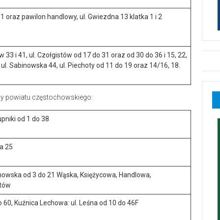
 oraz pawilon handlowy, ul. Gwiezdna 13 klatka 1 i 2
3 i 41, ul. Czołgistów od 17 do 31 oraz od 30 do 36 i 15, 22,
, ul. Sabinowska 44, ul. Piechoty od 11 do 19 oraz 14/16, 18.
ńcy powiatu częstochowskiego:
niki od 1 do 38
a 25
howska od 3 do 21 Wąska, Księżycowa, Handlowa,
ntów
do 60, Kuźnica Lechowa: ul. Leśna od 10 do 46F