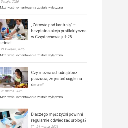
5 maja, 2026
Rusza
Możliwość komentowania
została wyłączona
miejski,
BEZPŁATNY
program
„Zdrowie pod kontrolą” –
rehabilitacji
dla
bezpłatna akcja profilaktyczna
seniorów!
w Częstochowie już 25
ietnia!
21 kwietnia, 2026
„Zdrowie
Możliwość komentowania
została wyłączona
pod
kontrolą”
–
Czy można schudnąć bez
bezpłatna
akcja
poczucia, że jesteś ciągle na
profilaktyczna
diecie?
w
25 marca, 2026
Częstochowie
już
Czy
Możliwość komentowania
została wyłączona
25
można
kwietnia!
schudnąć
bez
Dlaczego mężczyźni powinni
poczucia,
że
regularnie odwiedzać urologa?
jesteś
24 marca, 2026