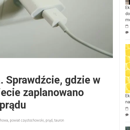
Ek
do
mo
a. Sprawdźcie, gdzie w
iecie zaplanowano
Ek
 prądu
na
chowa
,
powiat częstochowski
,
prąd
,
tauron