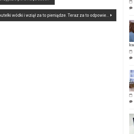
butelki wódki i wziął za to pieniądze. Teraz za to odpowie…
kw