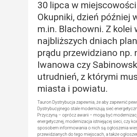
30 lipca w miejscowośc
Okupniki, dzień później 
m.in. Blachowni. Z kole
najbliższych dniach pl
prądu przewidziano np. 
Iwanowa czy Sabinowskie
utrudnień, z którymi mus
miasta i powiatu.
Tauron Dystrybucja zapewnia, że aby zapewnić pewn
Dystrybucyjnego stale modernizują sieć energetyczną
Przyczyną – oprócz awarii – mogą być modernizacj
energetycznej, modernizacja istniejącej sieci, czy
sposobem informowania o nich są ogłoszenia wies
przewidzianych do tego miejscach, a także ogłosze