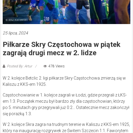
25 lipca, 2024
Piłkarze Skry Częstochowa w piątek
zagrają drugi mecz w 2. lidze
Posted By: Artur
478 Views
W 2. kolejce Betclic 2. ligi piłkarze Skry Częstochowa zmierzą się w
Kaliszu z KKS-em 1925.
Częstochowianie w 1. kolejce zagrali w Łodzi, gdzie przegrali z ŁKS-
em 1:3. Początek meczu był bardzo zły dla częstochowian, którzy
po 5. minutach gry przegrywali już 0:2… Ostatecznie mecz zakończył
się porażką 1:3.
W 2. kolejce Skra zagra na trudnym terenie w Kaliszu z KKS-em 1925,
który na inaugurację rozgrywek ze Świtem Szczecin 1:1. Faworytem