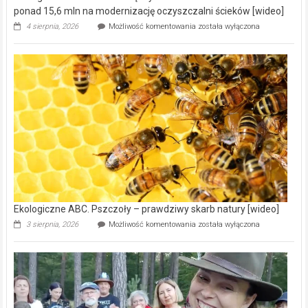
ponad 15,6 mln na modernizację oczyszczalni ścieków [wideo]
Ekologiczne
4 sierpnia, 2026
Możliwość komentowania
została wyłączona
ABC.
Gmina
Wręczyca
Wielka
z
dofinansowaniem
ponad
15,6
mln
na
modernizację
oczyszczalni
ścieków
[wideo]
Ekologiczne ABC. Pszczoły – prawdziwy skarb natury [wideo]
Ekologiczne
3 sierpnia, 2026
Możliwość komentowania
została wyłączona
ABC.
Pszczoły
–
prawdziwy
skarb
natury
[wideo]