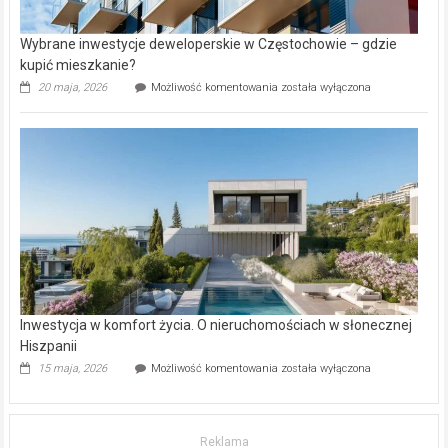
Wybrane inwestycje deweloperskie w Częstochowie – gdzie
kupić mieszkanie?
Wybrane
20 maja, 2026
Możliwość komentowania
została wyłączona
inwestycje
deweloperskie
w Częstochowie
–
gdzie
kupić
mieszkanie?
Inwestycja w komfort życia. O nieruchomościach w słonecznej
Hiszpanii
Inwestycja
15 maja, 2026
Możliwość komentowania
została wyłączona
w komfort
życia.
O nieruchomościach
w słonecznej
Reklama
Hiszpanii