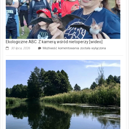
Ekologiczne ABC. Z kamerą wśród nietoperzy [wideo]
Ekologiczne
30 lipca, 2026
Możliwość komentowania
została wyłączona
ABC.
Z
kamerą
wśród
nietoperzy
[wideo]