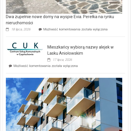
Dwa zupełnie nowe domy na wyspie Evia. Perełka na rynku
nieruchomości
Dwa
18 lipca, 2026
Możliwość komentowania
została wyłączona
zupełnie
nowe
domy
Mieszkańcy wybiorą nazwy alejek w
na
wyspie
Lasku Aniołowskim
Evia.
17 lipca, 2026
Perełka
Mieszkańcy
Możliwość komentowania
została wyłączona
na
wybiorą
rynku
nazwy
nieruchomości
alejek
w
Lasku
Aniołowskim