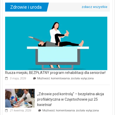
Zdrowie i uroda
Rusza miejski, BEZPŁATNY program rehabilitacji dla seniorów!
Rusza
5 maja, 2026
Możliwość komentowania
została wyłączona
miejski,
BEZPŁATNY
program
„Zdrowie pod kontrolą” – bezpłatna akcja
rehabilitacji
dla
profilaktyczna w Częstochowie już 25
seniorów!
kwietnia!
„Zdrowie
21 kwietnia, 2026
Możliwość komentowania
została wyłączona
pod