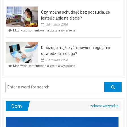
kontrolą”
–
Czy można schudnąć bez poczucia, że
bezpłatna
akcja
jesteś ciągle na diecie?
profilaktyczna
25 marca, 2026
w
Czy
Możliwość komentowania
została wyłączona
Częstochowie
można
już
schudnąć
25
bez
kwietnia!
Dlaczego mężczyźni powinni regularnie
poczucia,
że
odwiedzać urologa?
jesteś
24 marca, 2026
ciągle
Dlaczego
Możliwość komentowania
została wyłączona
na
mężczyźni
diecie?
powinni
regularnie
odwiedzać
urologa?
Dom