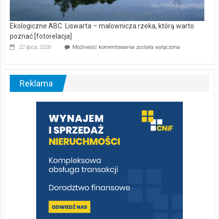
Ekologiczne ABC. Liswarta – malownicza rzeka, którą warto
poznać [fotorelacja]
Ekologiczne
22 lipca, 2026
Możliwość komentowania
została wyłączona
ABC.
Liswarta
–
malownicza
Reklama
rzeka,
którą
warto
poznać
[fotorelacja]