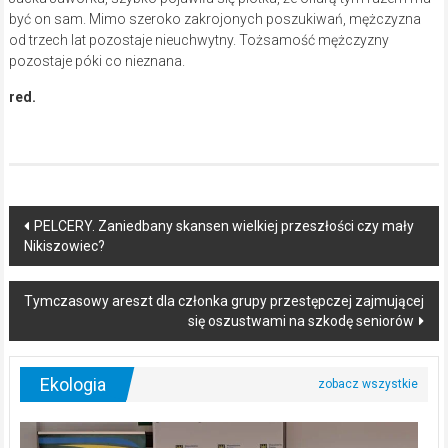
być on sam. Mimo szeroko zakrojonych poszukiwań, mężczyzna
od trzech lat pozostaje nieuchwytny. Tożsamość mężczyzny
pozostaje póki co nieznana.
red.
Post
PELCERY. Zaniedbany skansen wielkiej przeszłości czy mały
Nikiszowiec?
navigation
Tymczasowy areszt dla członka grupy przestępczej zajmującej
się oszustwami na szkodę seniorów
Ekologia