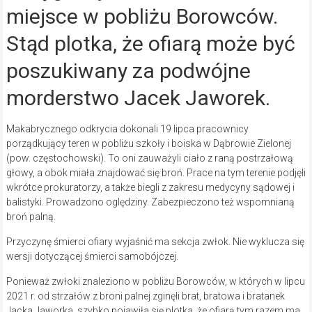
miejsce w pobliżu Borowców.
Stąd plotka, że ofiarą może być
poszukiwany za podwójne
morderstwo Jacek Jaworek.
Makabrycznego odkrycia dokonali 19 lipca pracownicy
porządkujący teren w pobliżu szkoły i boiska w Dąbrowie Zielonej
(pow. częstochowski). To oni zauważyli ciało z raną postrzałową
głowy, a obok miała znajdować się broń. Prace na tym terenie podjęli
wkrótce prokuratorzy, a także biegli z zakresu medycyny sądowej i
balistyki. Prowadzono oględziny. Zabezpieczono też wspomnianą
broń palną.
Przyczynę śmierci ofiary wyjaśnić ma sekcja zwłok. Nie wyklucza się
wersji dotyczącej śmierci samobójczej.
Ponieważ zwłoki znaleziono w pobliżu Borowców, w których w lipcu
2021 r. od strzałów z broni palnej zginęli brat, bratowa i bratanek
Jacka Jaworka, szybko pojawiła się plotka, że ofiarą tym razem ma