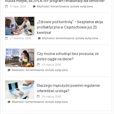
Rusza miejski, BEZPŁATNY program rehabilitacji dla seniorów!
Rusza
5 maja, 2026
Możliwość komentowania
została wyłączona
miejski,
BEZPŁATNY
program
„Zdrowie pod kontrolą” – bezpłatna akcja
rehabilitacji
dla
profilaktyczna w Częstochowie już 25
seniorów!
kwietnia!
„Zdrowie
21 kwietnia, 2026
Możliwość komentowania
została wyłączona
pod
kontrolą”
–
Czy można schudnąć bez poczucia, że
bezpłatna
akcja
jesteś ciągle na diecie?
profilaktyczna
25 marca, 2026
w
Czy
Możliwość komentowania
została wyłączona
Częstochowie
można
już
schudnąć
25
bez
kwietnia!
Dlaczego mężczyźni powinni regularnie
poczucia,
że
odwiedzać urologa?
jesteś
24 marca, 2026
ciągle
Dlaczego
Możliwość komentowania
została wyłączona
na
mężczyźni
diecie?
powinni
regularnie