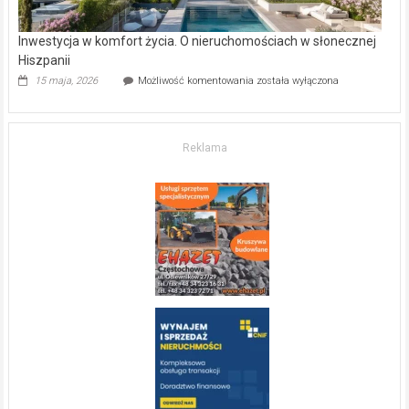
Inwestycja w komfort życia. O nieruchomościach w słonecznej
Hiszpanii
Inwestycja
15 maja, 2026
Możliwość komentowania
została wyłączona
w komfort
życia.
O nieruchomościach
w słonecznej
Reklama
Hiszpanii