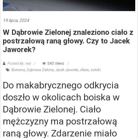
19 lipca, 2024
W Dąbrowie Zielonej znaleziono ciało z
postrzałową raną głowy. Czy to Jacek
Jaworek?
Posted By: red
545 Views
Borowce
,
Dąbrowa Zielona
,
Jacek Jaworek
,
ofiara
,
zwłoki
Do makabrycznego odkrycia
doszło w okolicach boiska w
Dąbrowie Zielonej. Ciało
mężczyzny ma postrzałową
raną głowy. Zdarzenie miało