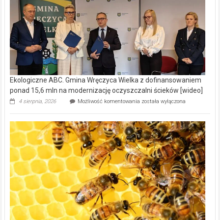
Ekologiczne ABC. Gmina Wręczyca Wielka z dofinansowaniem
ponad 15,6 mln na modernizację oczyszczalni ścieków [wideo]
Ekologiczne
4 sierpnia, 2026
Możliwość komentowania
została wyłączona
ABC.
Gmina
Wręczyca
Wielka
z
dofinansowaniem
ponad
15,6
mln
na
modernizację
oczyszczalni
ścieków
[wideo]