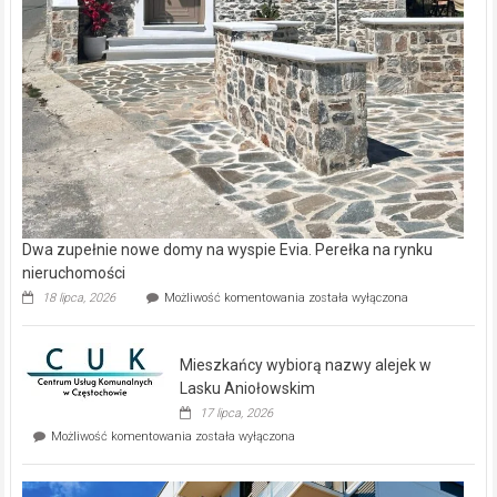
Dwa zupełnie nowe domy na wyspie Evia. Perełka na rynku
nieruchomości
Dwa
18 lipca, 2026
Możliwość komentowania
została wyłączona
zupełnie
nowe
domy
Mieszkańcy wybiorą nazwy alejek w
na
wyspie
Lasku Aniołowskim
Evia.
17 lipca, 2026
Perełka
Mieszkańcy
Możliwość komentowania
została wyłączona
na
wybiorą
rynku
nazwy
nieruchomości
alejek