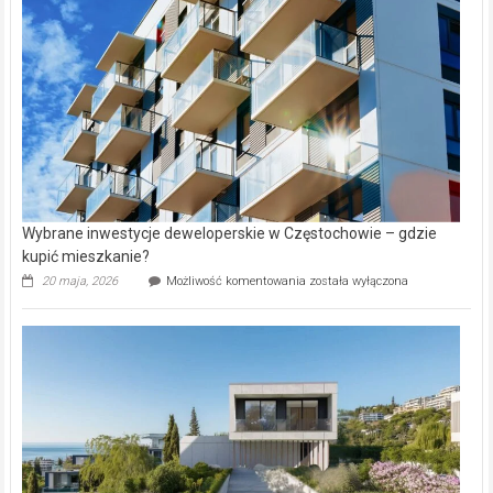
w
Lasku
Aniołowskim
Wybrane inwestycje deweloperskie w Częstochowie – gdzie
kupić mieszkanie?
Wybrane
20 maja, 2026
Możliwość komentowania
została wyłączona
inwestycje
deweloperskie
w Częstochowie
–
gdzie
kupić
mieszkanie?