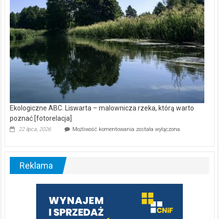
Ekologiczne ABC. Liswarta – malownicza rzeka, którą warto
poznać [fotorelacja]
Ekologiczne
22 lipca, 2026
Możliwość komentowania
została wyłączona
ABC.
Liswarta
–
malownicza
Reklama
rzeka,
którą
warto
poznać
[fotorelacja]