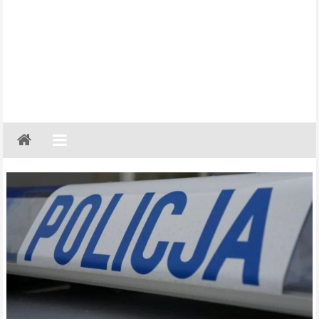
Gazeta
Regionalna
Częstochowa,
Kłobuck,
Lubliniec,
Myszków