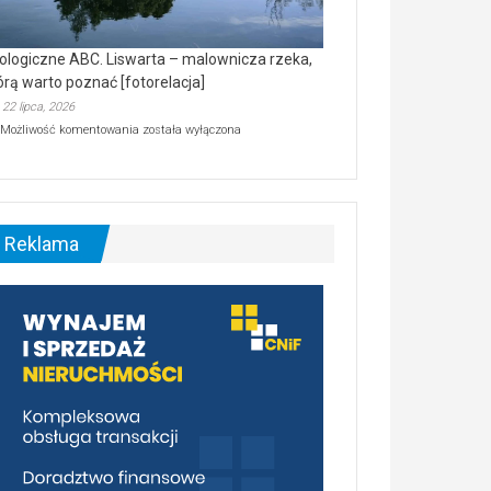
ologiczne ABC. Liswarta – malownicza rzeka,
órą warto poznać [fotorelacja]
22 lipca, 2026
Ekologiczne
Możliwość komentowania
została wyłączona
ABC.
Liswarta
–
malownicza
rzeka,
którą
Reklama
warto
poznać
[fotorelacja]