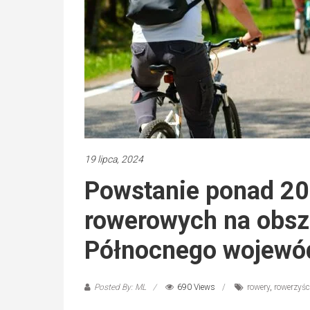
19 lipca, 2024
Powstanie ponad 20
rowerowych na obsz
Północnego wojewód
Posted By: ML
690 Views
rowery
,
rowerzyśc