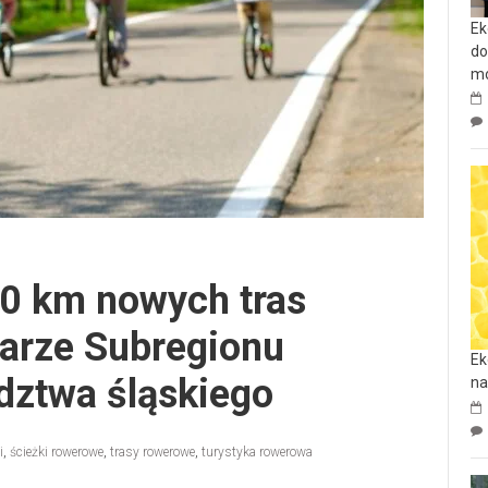
Ek
do
mo
0 km nowych tras
arze Subregionu
Ek
ztwa śląskiego
na
i
,
ścieżki rowerowe
,
trasy rowerowe
,
turystyka rowerowa