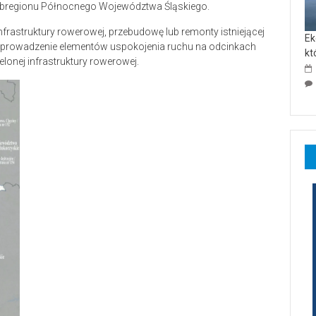
ubregionu Północnego Województwa Śląskiego.
rastruktury rowerowej, przebudowę lub remonty istniejącej
Ek
że wprowadzenie elementów uspokojenia ruchu na odcinkach
kt
lonej infrastruktury rowerowej.