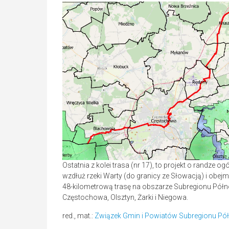
Ostatnia z kolei trasa (nr 17), to projekt o randze 
wzdłuż rzeki Warty (do granicy ze Słowacją) i obejmu
48-kilometrową trasę na obszarze Subregionu Pół
Częstochowa, Olsztyn, Żarki i Niegowa.
red., mat.:
Związek Gmin i Powiatów Subregionu P