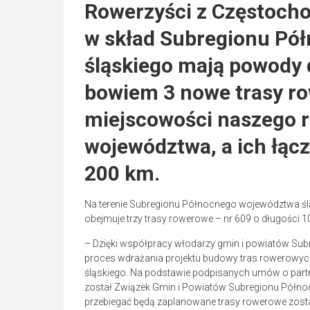
Rowerzyści z Częstoch
w skład Subregionu Pó
śląskiego mają powody 
bowiem 3 nowe trasy ro
miejscowości naszego re
województwa, a ich łąc
200 km.
Na terenie Subregionu Północnego województwa śl
obejmuje trzy trasy rowerowe – nr 609 o długości 10
– Dzięki współpracy włodarzy gmin i powiatów Su
proces wdrażania projektu budowy tras rowerowy
śląskiego. Na podstawie podpisanych umów o partne
został Związek Gmin i Powiatów Subregionu Północ
przebiegać będą zaplanowane trasy rowerowe zosta