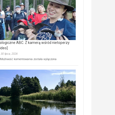
prawdziwy
skarb
natury
[wideo]
ologiczne ABC. Z kamerą wśród nietoperzy
ideo]
30 lipca, 2026
Ekologiczne
Możliwość komentowania
została wyłączona
ABC.
Z
kamerą
wśród
nietoperzy
[wideo]