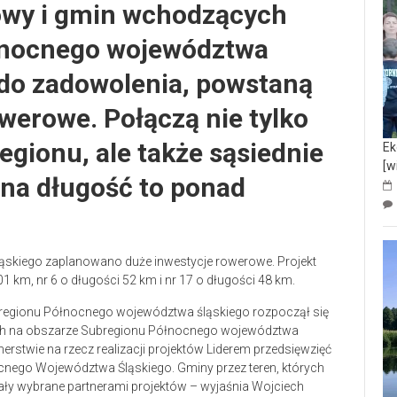
owy i gmin wchodzących
łnocnego województwa
do zadowolenia, powstaną
werowe. Połączą nie tylko
gionu, ale także sąsiednie
Ek
[w
zna długość to ponad
ąskiego zaplanowano duże inwestycje rowerowe. Projekt
1 km, nr 6 o długości 52 km i nr 17 o długości 48 km.
bregionu Północnego województwa śląskiego rozpoczął się
ch na obszarze Subregionu Północnego województwa
rstwie na rzecz realizacji projektów Liderem przedsięwzięć
nego Województwa Śląskiego. Gminy przez teren, których
ły wybrane partnerami projektów – wyjaśnia Wojciech