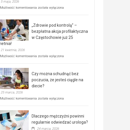
5 maja, 2026
Rusza
Możliwość komentowania
została wyłączona
miejski,
BEZPŁATNY
program
„Zdrowie pod kontrolą” –
rehabilitacji
dla
bezpłatna akcja profilaktyczna
seniorów!
w Częstochowie już 25
ietnia!
21 kwietnia, 2026
„Zdrowie
Możliwość komentowania
została wyłączona
pod
kontrolą”
–
Czy można schudnąć bez
bezpłatna
akcja
poczucia, że jesteś ciągle na
profilaktyczna
diecie?
w
25 marca, 2026
Częstochowie
już
Czy
Możliwość komentowania
została wyłączona
25
można
kwietnia!
schudnąć
bez
Dlaczego mężczyźni powinni
poczucia,
że
regularnie odwiedzać urologa?
jesteś
24 marca, 2026