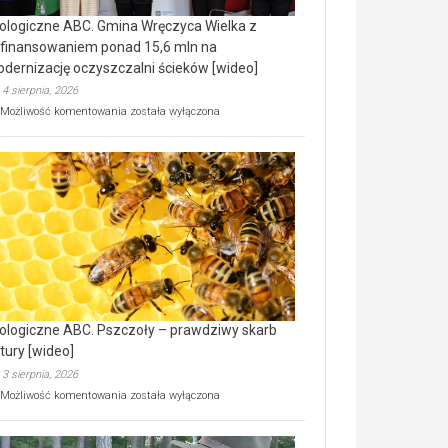
ologiczne ABC. Gmina Wręczyca Wielka z
finansowaniem ponad 15,6 mln na
dernizację oczyszczalni ścieków [wideo]
4 sierpnia, 2026
Ekologiczne
Możliwość komentowania
została wyłączona
ABC.
Gmina
Wręczyca
Wielka
z
dofinansowaniem
ponad
15,6
mln
na
modernizację
oczyszczalni
ścieków
ologiczne ABC. Pszczoły – prawdziwy skarb
[wideo]
tury [wideo]
3 sierpnia, 2026
Ekologiczne
Możliwość komentowania
została wyłączona
ABC.
Pszczoły
–