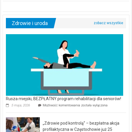
Zdrowie i uroda
Rusza miejski, BEZPŁATNY program rehabilitacji dla seniorów!
Rusza
5 maja, 2026
Możliwość komentowania
została wyłączona
miejski,
BEZPŁATNY
program
„Zdrowie pod kontrolą” – bezpłatna akcja
rehabilitacji
dla
profilaktyczna w Częstochowie już 25