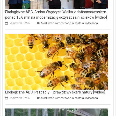
Ekologiczne ABC. Gmina Wręczyca Wielka z dofinansowaniem
ponad 15,6 mln na modernizację oczyszczalni ścieków [wideo]
Ekologiczne
4 sierpnia, 2026
Możliwość komentowania
została wyłączona
ABC.
Gmina
Wręczyca
Wielka
z
dofinansowaniem
ponad
15,6
mln
na
modernizację
oczyszczalni
ścieków
[wideo]
Ekologiczne ABC. Pszczoły – prawdziwy skarb natury [wideo]
Ekologiczne
3 sierpnia, 2026
Możliwość komentowania
została wyłączona
ABC.
Pszczoły
–
prawdziwy