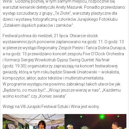
Wina”. Godzinę później, w tym samym miejscu, rozpocznie się
warsztat winiarski dietetyczki Anety Mazurek. Ponadto przewidziano:
występ szczudlarzy z grupy „Te Złote”, warsztaty plastyczne dla
dzieci i wystawę fotograficzną członków Jurajskiego Fotoklubu
„Szlakiem śląskich pałaców i zamków”.
Festiwal potrwa do niedzieli, 21 lipca. Otwarcie stoisk
wystawienniczych ponownie zaplanowano na godz. 11. O godz. 13
w plenerze wystąpi Regionalny Zespół Pieśni i Tańca Dolina Dunajca,
a na godz. 15 przewidziano koncert zespołu Five O’Clock Orchestra
i formacji Siergiej Wowkotrub Gypsy Swing Quintet. Na finał
(godz. 19.30) organizatorzy zapraszają na koncert festiwalowej
gwiazdy, którą w tym roku będzie Sławek Uniatowski – wokalista,
kompozytor, aktor, autor tekstów i multiinstrumentalista.
W programie występu nie powinno zabraknąć takich utworów jak
„Będzie to, co musi być”, „Wciąż jeszcze wierzę w nas”, „Każdemu
wolno kochać” czy „Koniec świata”.
Wstęp na VIII Jurajski Festiwal Sztuki i Wina jest wolny.