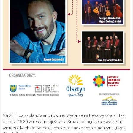
Na 20 lipca zaplanowano również wydarzenia towarzyszące. I tak,
o godz. 16.30 w restauracji Kuźnia Smaku odbędzie się warsztat
winiarski Michała Bardela, redaktora naczelnego magazynu „Czas