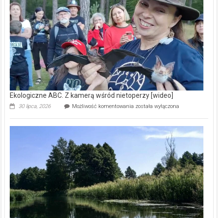
skarb
natury
[wideo]
Ekologiczne ABC. Z kamerą wśród nietoperzy [wideo]
Ekologiczne
30 lipca, 2026
Możliwość komentowania
została wyłączona
ABC.
Z
kamerą
wśród
nietoperzy
[wideo]