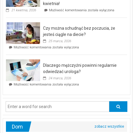
seniorów!
kwietnia!
„Zdrowie
21 kwietnia, 2026
Możliwość komentowania
została wyłączona
pod
kontrolą”
–
Czy można schudnąć bez poczucia, że
bezpłatna
akcja
jesteś ciągle na diecie?
profilaktyczna
25 marca, 2026
w
Czy
Możliwość komentowania
została wyłączona
Częstochowie
można
już
schudnąć
25
bez
kwietnia!
Dlaczego mężczyźni powinni regularnie
poczucia,
że
odwiedzać urologa?
jesteś
24 marca, 2026
ciągle
Dlaczego
Możliwość komentowania
została wyłączona
na
mężczyźni
diecie?
powinni
regularnie
odwiedzać
urologa?
Dom