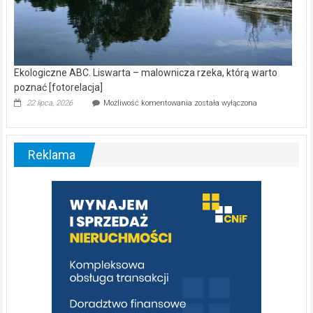
Ekologiczne ABC. Liswarta – malownicza rzeka, którą warto
poznać [fotorelacja]
Ekologiczne
22 lipca, 2026
Możliwość komentowania
została wyłączona
ABC.
Liswarta
–
malownicza
Reklama
rzeka,
którą
warto
poznać
[fotorelacja]