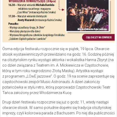
Ósma edycja festiwalu rozpocznie się w piątek, 19 lipca. Otwarcie
stoisk wystawienniczych przewidziano na godz. 16. Godzinę później
na olsztyńskim rynku wystąpi aktorka i wokalistka Hanna Zbyryt (na
co dzień związana z Teatrem im. A. Mickiewicza w Częstochowie,
którą w tym roku nagrodzono Złotą Maską). Artystka wystąpi
z programem „LOwE jazzowe”. O godz. 19 na scenie zaprezentuje się
częstochowski zespół Music Astronauts. A dzień zakończy
potańcówka w stylu retro, którą poprowadzi Częstochowski Teatr
Tańca założony przez Włodzimierza Kucę.
Drugi dzień festiwalu rozpocznie się już o godz. 11, wtedy nastąpi
otwarcie stoisk. W samo południe dopełni się tradycja olsztyńskiej
imprezy, czyli kolorowa parada z Bachusem. Po niej dla publiczności