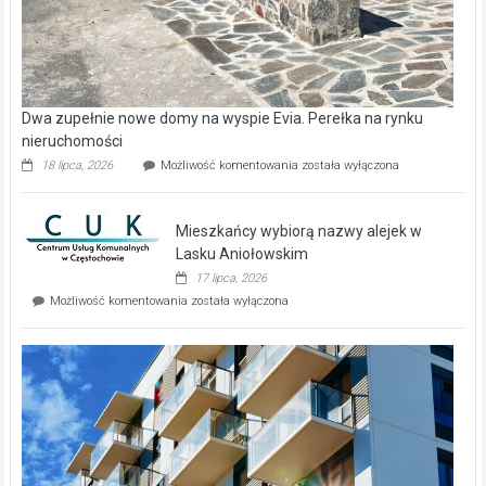
Dwa zupełnie nowe domy na wyspie Evia. Perełka na rynku
nieruchomości
Dwa
18 lipca, 2026
Możliwość komentowania
została wyłączona
zupełnie
nowe
domy
Mieszkańcy wybiorą nazwy alejek w
na
wyspie
Lasku Aniołowskim
Evia.
17 lipca, 2026
Perełka
Mieszkańcy
Możliwość komentowania
została wyłączona
na
wybiorą
rynku
nazwy
nieruchomości
alejek
w
Lasku
Aniołowskim