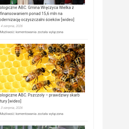
ologiczne ABC. Gmina Wręczyca Wielka z
finansowaniem ponad 15,6 mln na
dernizację oczyszczalni ścieków [wideo]
4 sierpnia, 2026
Ekologiczne
Możliwość komentowania
została wyłączona
ABC.
Gmina
Wręczyca
Wielka
z
dofinansowaniem
ponad
15,6
mln
na
modernizację
oczyszczalni
ścieków
ologiczne ABC. Pszczoły – prawdziwy skarb
[wideo]
tury [wideo]
3 sierpnia, 2026
Ekologiczne
Możliwość komentowania
została wyłączona
ABC.
Pszczoły
–