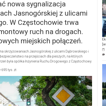
ać nowa sygnalizacja
ach Jasnogórskiej z ulicami
ego. W Częstochowie trwa
emontowy ruch na drogach.
zowych miejskich połączeń.
Ek
[w
 na skrzyżowaniach Jasnogórskiej z ulicami Dąbrowskiego i
bezpieczeństwo na przejściach dla pieszych, na których
arzeń była spółka Inżynieria Ruchu Drogowego z Częstochowy.
695 tys. zł.