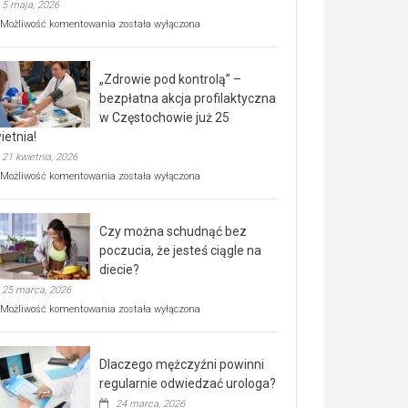
5 maja, 2026
Rusza
Możliwość komentowania
została wyłączona
miejski,
BEZPŁATNY
program
„Zdrowie pod kontrolą” –
rehabilitacji
dla
bezpłatna akcja profilaktyczna
seniorów!
w Częstochowie już 25
ietnia!
21 kwietnia, 2026
„Zdrowie
Możliwość komentowania
została wyłączona
pod
kontrolą”
–
Czy można schudnąć bez
bezpłatna
akcja
poczucia, że jesteś ciągle na
profilaktyczna
diecie?
w
25 marca, 2026
Częstochowie
już
Czy
Możliwość komentowania
została wyłączona
25
można
kwietnia!
schudnąć
bez
Dlaczego mężczyźni powinni
poczucia,
że
regularnie odwiedzać urologa?
jesteś
24 marca, 2026