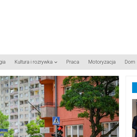
gia
Kultura i rozrywka
Praca
Motoryzacja
Dom