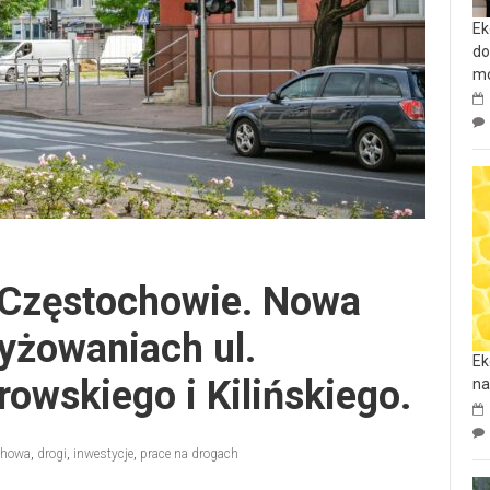
Ek
do
mo
 Częstochowie. Nowa
zyżowaniach ul.
Ek
rowskiego i Kilińskiego.
na
chowa
,
drogi
,
inwestycje
,
prace na drogach