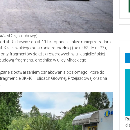
ński/UM Częstochowy)
 od ul. Rutkiewicz do al. 11 Listopada, a także mniejsze zadania
 Kisielewskiego po stronie zachodniej (od nr 63 do nr 77),
onty fragmentów ścieżek rowerowych w ul. Jagiellońskiej i
zebudową fragmentu chodnika w ulicy Mireckiego.
ązane z odtwarzaniem oznakowania poziomego, które do
fragmencie DK-46 – ulicach Głównej, Przejazdowej oraz na
.
Ru
dl