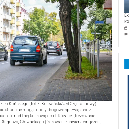
Ek
kt
ej i Kilińskiego (fot. Ł. Kolewiński/UM Częstochowy)
wie utrudniać mogą roboty drogowe np. związane z
duktu nad linią kolejową do ul. Różanej (frezowanie
Długosza, Głowackiego (frezowanie nawierzchni jezdni,