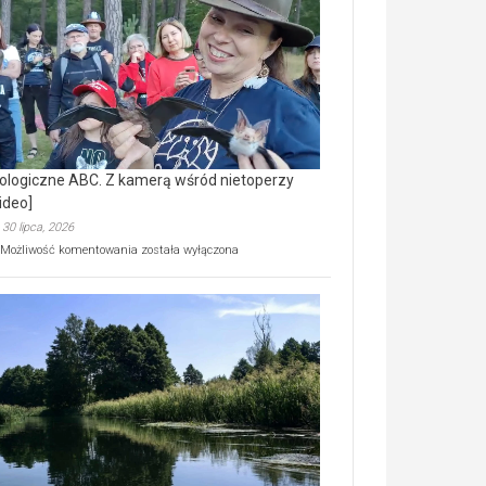
prawdziwy
skarb
natury
[wideo]
ologiczne ABC. Z kamerą wśród nietoperzy
ideo]
30 lipca, 2026
Ekologiczne
Możliwość komentowania
została wyłączona
ABC.
Z
kamerą
wśród
nietoperzy
[wideo]