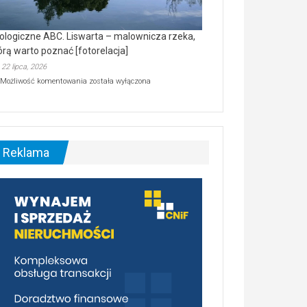
ologiczne ABC. Liswarta – malownicza rzeka,
órą warto poznać [fotorelacja]
22 lipca, 2026
Ekologiczne
Możliwość komentowania
została wyłączona
ABC.
Liswarta
–
malownicza
rzeka,
którą
Reklama
warto
poznać
[fotorelacja]