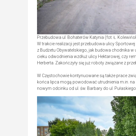
Przebudowa ul. Bohaterów Katynia (fot. Ł. Kolewi
W trakcie realizacji jest przebudowa ulicy Sportowej
z Budżetu Obywatelskiego, jak budowa chodnika w ul.
cieku odwodnienia wzdłuż ulicy Hektarowej, czy rem
Herberta. Zakończyły się już roboty związane z pr
W Częstochowie kontynuowane są także prace zwi
końca lipca mogą powodować utrudnienia m.in. na 
nowym odcinku od ul. św. Barbary do ul. Pułaskiego