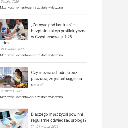
5 maja, 2026
Rusza
Możliwość komentowania
została wyłączona
miejski,
BEZPŁATNY
program
„Zdrowie pod kontrolą” –
rehabilitacji
dla
bezpłatna akcja profilaktyczna
seniorów!
w Częstochowie już 25
ietnia!
21 kwietnia, 2026
„Zdrowie
Możliwość komentowania
została wyłączona
pod
kontrolą”
–
Czy można schudnąć bez
bezpłatna
akcja
poczucia, że jesteś ciągle na
profilaktyczna
diecie?
w
25 marca, 2026
Częstochowie
już
Czy
Możliwość komentowania
została wyłączona
25
można
kwietnia!
schudnąć
bez
Dlaczego mężczyźni powinni
poczucia,
że
regularnie odwiedzać urologa?
jesteś
24 marca, 2026