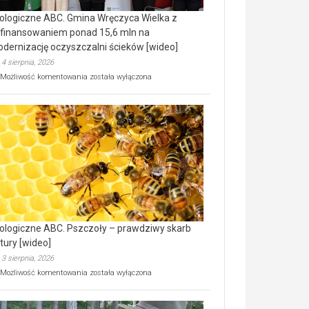
ologiczne ABC. Gmina Wręczyca Wielka z
finansowaniem ponad 15,6 mln na
dernizację oczyszczalni ścieków [wideo]
4 sierpnia, 2026
Ekologiczne
Możliwość komentowania
została wyłączona
ABC.
Gmina
Wręczyca
Wielka
z
dofinansowaniem
ponad
15,6
mln
na
modernizację
oczyszczalni
ścieków
ologiczne ABC. Pszczoły – prawdziwy skarb
[wideo]
tury [wideo]
3 sierpnia, 2026
Ekologiczne
Możliwość komentowania
została wyłączona
ABC.
Pszczoły
–