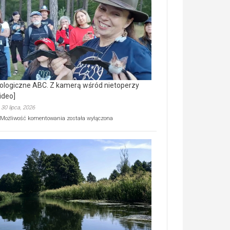
prawdziwy
skarb
natury
[wideo]
ologiczne ABC. Z kamerą wśród nietoperzy
ideo]
30 lipca, 2026
Ekologiczne
Możliwość komentowania
została wyłączona
ABC.
Z
kamerą
wśród
nietoperzy
[wideo]