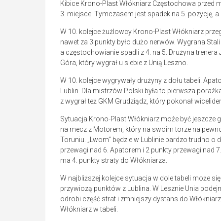
Kibice Krono-Plast Włókniarz Częstochowa przed m
3. miejsce. Tymczasem jest spadek na 5. pozycję,
W 10. kolejce żużlowcy Krono-Plast Włókniarz przegr
nawet za 3 punkty było dużo nerwów. Wygrana Stali
a częstochowianie spadli z 4. na 5. Drużyna trener
Góra, który wygrał u siebie z Unią Leszno.
W 10. kolejce wygrywały drużyny z dołu tabeli. Ap
Lublin. Dla mistrzów Polski była to pierwsza poraż
z wygrał też GKM Grudziądz, który pokonał wicelide
Sytuacja Krono-Plast Włókniarz może być jeszcze go
na mecz z Motorem, który na swoim torze na pewno 
Toruniu. „Lwom” będzie w Lublinie bardzo trudno o
przewagi nad 6. Apatorem i 2 punkty przewagi nad
ma 4. punkty straty do Włókniarza.
W najbliższej kolejce sytuacja w dole tabeli może s
przywiozą punktów z Lublina. W Lesznie Unia podej
odrobi część strat i zmniejszy dystans do Włókniar
Włókniarz w tabeli.