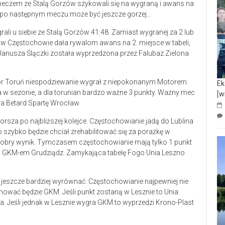
eczem ze Stalą Gorzów szykowali się na wygraną i awans na
 a po następnym meczu może być jeszcze gorzej…
ali u siebie ze Stalą Gorzów 41:48. Zamiast wygranej za 2 lub
 w Częstochowie dała rywalom awans na 2. miejsce w tabeli,
a Janusza Ślączki została wyprzedzona przez Falubaz Zielona
ator Toruń niespodziewanie wygrał z niepokonanym Motorem
Ek
ka w sezonie, a dla torunian bardzo ważne 3 punkty. Ważny mec
[w
ra Betard Spartę Wrocław.
rsza po najbliższej kolejce. Częstochowianie jadą do Lublina
szybko będzie chciał zrehabilitować się za porażkę w
 dobry wynik. Tymczasem częstochowianie mają tylko 1 punkt
 7. GKM-em Grudziądz. Zamykająca tabelę Fogo Unia Leszno
ię jeszcze bardziej wyrównać. Częstochowianie najpewniej nie
mować będzie GKM. Jeśli punkt zostaną w Lesznie to Unia
za. Jeśli jednak w Lesznie wygra GKM to wyprzedzi Krono-Plast