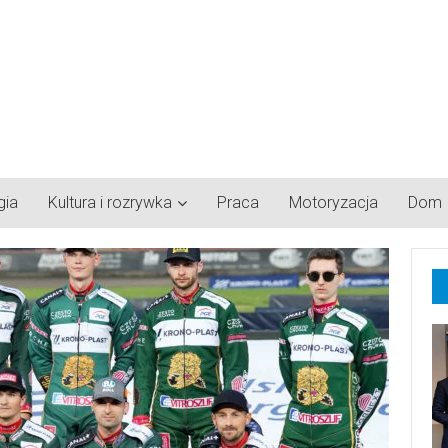
gia
Kultura i rozrywka
Praca
Motoryzacja
Dom