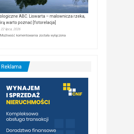
ologiczne ABC. Liswarta – malownicza rzeka,
órą warto poznać [fotorelacja]
22 lipca, 2026
Ekologiczne
Możliwość komentowania
została wyłączona
ABC.
Liswarta
–
malownicza
rzeka,
którą
Reklama
warto
poznać
[fotorelacja]