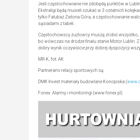
Jeśli częstochowianie nie zdobędą punktów w Lublin
Ekstraligi będą musieli szukać w 3 ostatnich kolej
tylko Falubaz Zielona Góra, a częstochowianie walc
sąsiadami z tabeli…
Częstochowscy żużlowcy muszą zrobić wszystko, aby 
bo wówczas na drodze finału stanie Motor Lublin. Z
dobry wynik oczywiście przy dobrej dyspozycji ws
MR-K, fot: AK
Partnerami relacji sportowych są:
DMK Invest materiały budowlane Konopiska (
www.d
Fonex. Alarmy i monitoringi (www.fonex.pl)