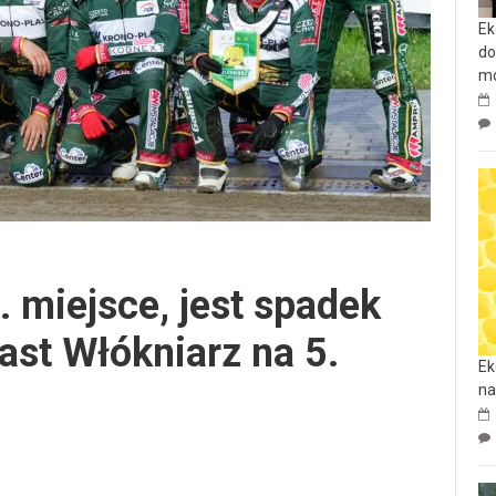
Ek
do
mo
. miejsce, jest spadek
st Włókniarz na 5.
Ek
na