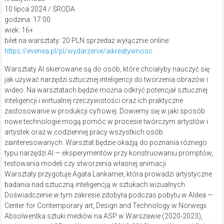
10 lipca 2024 / ŚRODA
godzina: 17:00
wiek: 16+
bilet na warsztaty: 20 PLN sprzedaż wyłącznie online:
https://evenea.pl/pl/wydarzenie/aikreatywnosc
Warsztaty AI skierowane są do osób, które chciałyby nauczyć się
jak używać narzędzi sztucznej inteligencji do tworzenia obrazów i
wideo. Na warsztatach będzie można odkryć potencjał sztucznej
inteligencji i wirtualnej rzeczywistości oraz ich praktyczne
zastosowanie w produkcji cyfrowej. Dowiemy się w jaki sposób
nowe technologie mogą pomóc w procesie twórczym artystów i
artystek oraz w codziennej pracy wszystkich osób
zainteresowanych. Warsztat będzie okazją do poznania różnego
typu narzędzi AI — eksperymentów przy konstruowaniu promptów,
testowania modeli czy stworzenia własnej animacji.
Warsztaty przygotuje Agata Lankamer, która prowadzi artystyczne
badania nad sztuczną inteligencją w sztukach wizualnych.
Doświadczenie w tym zakresie zdobyła podczas pobytu w Aldea —
Center for Contemporary art, Design and Technology w Norwegii.
Absolwentka sztuki mediów na ASP w Warszawie (2020-2023),