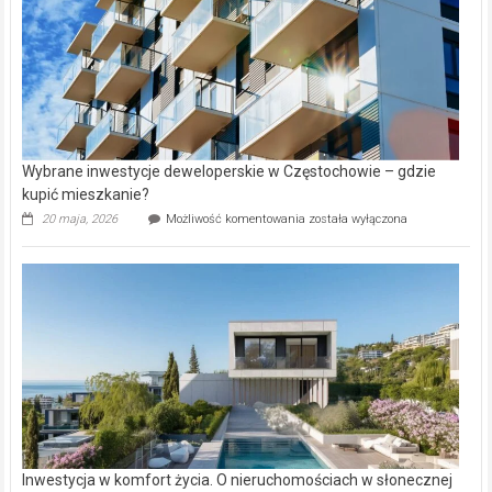
Wybrane inwestycje deweloperskie w Częstochowie – gdzie
kupić mieszkanie?
Wybrane
20 maja, 2026
Możliwość komentowania
została wyłączona
inwestycje
deweloperskie
w Częstochowie
–
gdzie
kupić
mieszkanie?
Inwestycja w komfort życia. O nieruchomościach w słonecznej