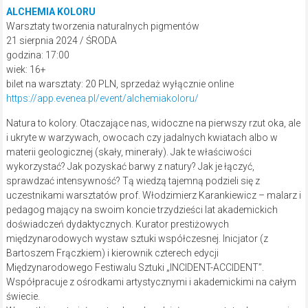
ALCHEMIA KOLORU
Warsztaty tworzenia naturalnych pigmentów
21 sierpnia 2024 / ŚRODA
godzina: 17:00
wiek: 16+
bilet na warsztaty: 20 PLN, sprzedaż wyłącznie online
https://app.evenea.pl/event/alchemiakoloru/
Natura to kolory. Otaczające nas, widoczne na pierwszy rzut oka, ale
i ukryte w warzywach, owocach czy jadalnych kwiatach albo w
materii geologicznej (skały, minerały). Jak te właściwości
wykorzystać? Jak pozyskać barwy z natury? Jak je łączyć,
sprawdzać intensywność? Tą wiedzą tajemną podzieli się z
uczestnikami warsztatów prof. Włodzimierz Karankiewicz – malarz i
pedagog mający na swoim koncie trzydzieści lat akademickich
doświadczeń dydaktycznych. Kurator prestiżowych
międzynarodowych wystaw sztuki współczesnej. Inicjator (z
Bartoszem Frączkiem) i kierownik czterech edycji
Międzynarodowego Festiwalu Sztuki „INCIDENT-ACCIDENT”.
Współpracuje z ośrodkami artystycznymi i akademickimi na całym
świecie.