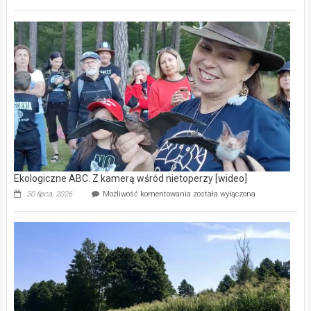
ABC.
Pszczoły
–
prawdziwy
skarb
natury
[wideo]
Ekologiczne ABC. Z kamerą wśród nietoperzy [wideo]
Ekologiczne
30 lipca, 2026
Możliwość komentowania
została wyłączona
ABC.
Z
kamerą
wśród
nietoperzy
[wideo]