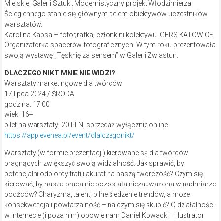
Miejskiej Galerii Sztuki. Modernistyczny projekt Włodzimierza
Ściegiennego stanie się głównym celem obiektywów uczestników
warsztatów.
Karolina Kapsa – fotografka, członkini kolektywu IGERS KATOWICE.
Organizatorka spacerów fotograficznych. W tym roku prezentowała
swoją wystawę „Tęsknię za sensem” w Galerii Zwiastun.
DLACZEGO NIKT MNIE NIE WIDZI?
Warsztaty marketingowe dla twórców
17 lipca 2024 / ŚRODA
godzina: 17:00
wiek: 16+
bilet na warsztaty: 20 PLN, sprzedaż wyłącznie online
https://app.evenea.pl/event/dlalczegonikt/
Warsztaty (w formie prezentacji) kierowane są dla twórców
pragnących zwiększyć swoją widzialność. Jak sprawić, by
potencjalni odbiorcy trafili akurat na naszą twórczość? Czym się
kierować, by nasza praca nie pozostała niezauważona w nadmiarze
bodźców? Charyzma, talent, pilne śledzenie trendów, a może
konsekwencja i powtarzalność – na czym się skupić? O działalności
w Internecie (i poza nim) opowie nam Daniel Kowacki – ilustrator