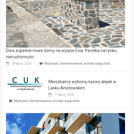
Dwa zupełnie nowe domy na wyspie Evia. Perełka na rynku
nieruchomości
Dwa
18 lipca, 2026
Możliwość komentowania
została wyłączona
zupełnie
nowe
domy
Mieszkańcy wybiorą nazwy alejek w
na
wyspie
Lasku Aniołowskim
Evia.
17 lipca, 2026
Perełka
Mieszkańcy
Możliwość komentowania
została wyłączona
na
wybiorą
rynku
nazwy
nieruchomości
alejek
w
Lasku
Aniołowskim