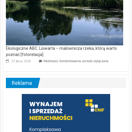
Ekologiczne ABC. Liswarta – malownicza rzeka, którą warto
poznać [fotorelacja]
Ekologiczne
22 lipca, 2026
Możliwość komentowania
została wyłączona
ABC.
Liswarta
–
malownicza
Reklama
rzeka,
którą
warto
poznać
[fotorelacja]