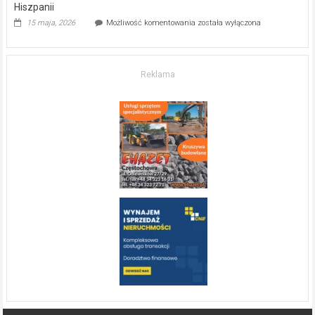
Hiszpanii
Inwestycja
15 maja, 2026
Możliwość komentowania
została wyłączona
w komfort
życia.
O nieruchomościach
w słonecznej
Reklama
Hiszpanii