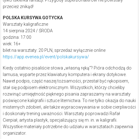
przecież znikąd!
POLSKA KURSYWA GOTYCKA
Warsztaty kaligraficzne
14 sierpnia 2024 / ŚRODA
godzina: 17:00
wiek: 16+
bilet na warsztaty: 20 PLN, sprzedaż wyłącznie online
https://app.evenea.pl/event/polskakursywa/
Kiedy ostatnio pisaliście słowa „własną ręką”? Pióra odchodzą do
lamusa, wyparte przez klawiatury komputera i ekrany dotykowe.
Nawet podpis, część naszej tożsamości, przestał być rękopisem,
stał się podpisem elektronicznym. Wszystkich, którzy chcieliby
rozwinąć umiejętność pięknego pisania zapraszamy na warsztaty
poświęcone kaligrafii i sztuce liternictwa. To nie tylko okazja do nauki
misternych zdobień, ale także wypracowywania w sobie cierpliwości
i doskonały trening uważności. Warsztaty poprowadzi Rafał
Cierpiał, artysta plastyk, specjalizujący się m. in. w kaligrafii.
Wszystkie materiały potrzebne do udziału w warsztatach zapewnia
organizator.