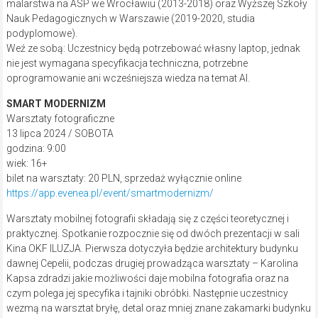
malarstwa na ASP we Wrocławiu (2013-2018) oraz Wyższej Szkoły
Nauk Pedagogicznych w Warszawie (2019-2020, studia
podyplomowe).
Weź ze sobą: Uczestnicy będą potrzebować własny laptop, jednak
nie jest wymagana specyfikacja techniczna, potrzebne
oprogramowanie ani wcześniejsza wiedza na temat AI.
SMART MODERNIZM
Warsztaty fotograficzne
13 lipca 2024 / SOBOTA
godzina: 9:00
wiek: 16+
bilet na warsztaty: 20 PLN, sprzedaż wyłącznie online
https://app.evenea.pl/event/smartmodernizm/
Warsztaty mobilnej fotografii składają się z części teoretycznej i
praktycznej. Spotkanie rozpocznie się od dwóch prezentacji w sali
Kina OKF ILUZJA. Pierwsza dotyczyła będzie architektury budynku
dawnej Cepelii, podczas drugiej prowadząca warsztaty – Karolina
Kapsa zdradzi jakie możliwości daje mobilna fotografia oraz na
czym polega jej specyfika i tajniki obróbki. Następnie uczestnicy
wezmą na warsztat bryłę, detal oraz mniej znane zakamarki budynku