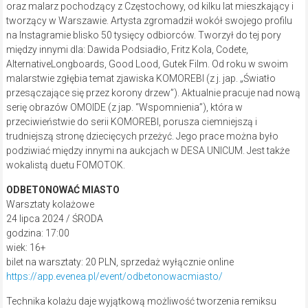
oraz malarz pochodzący z Częstochowy, od kilku lat mieszkający i
tworzący w Warszawie. Artysta zgromadził wokół swojego profilu
na Instagramie blisko 50 tysięcy odbiorców. Tworzył do tej pory
między innymi dla: Dawida Podsiadło, Fritz Kola, Codete,
AlternativeLongboards, Good Lood, Gutek Film. Od roku w swoim
malarstwie zgłębia temat zjawiska KOMOREBI (z j. jap. „Światło
przesączające się przez korony drzew”). Aktualnie pracuje nad nową
serię obrazów OMOIDE (z jap. “Wspomnienia”), która w
przeciwieństwie do serii KOMOREBI, porusza ciemniejszą i
trudniejszą stronę dziecięcych przeżyć. Jego prace można było
podziwiać między innymi na aukcjach w DESA UNICUM. Jest także
wokalistą duetu FOMOTOK.
ODBETONOWAĆ MIASTO
Warsztaty kolażowe
24 lipca 2024 / ŚRODA
godzina: 17:00
wiek: 16+
bilet na warsztaty: 20 PLN, sprzedaż wyłącznie online
https://app.evenea.pl/event/odbetonowacmiasto/
Technika kolażu daje wyjątkową możliwość tworzenia remiksu