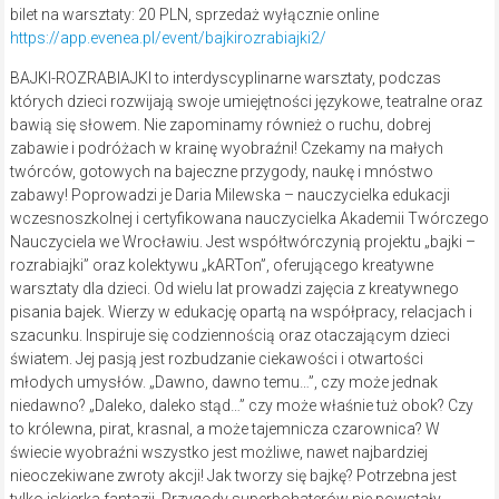
bilet na warsztaty: 20 PLN, sprzedaż wyłącznie online
https://app.evenea.pl/event/bajkirozrabiajki2/
BAJKI-ROZRABIAJKI to interdyscyplinarne warsztaty, podczas
których dzieci rozwijają swoje umiejętności językowe, teatralne oraz
bawią się słowem. Nie zapominamy również o ruchu, dobrej
zabawie i podróżach w krainę wyobraźni! Czekamy na małych
twórców, gotowych na bajeczne przygody, naukę i mnóstwo
zabawy! Poprowadzi je Daria Milewska – nauczycielka edukacji
wczesnoszkolnej i certyfikowana nauczycielka Akademii Twórczego
Nauczyciela we Wrocławiu. Jest współtwórczynią projektu „bajki –
rozrabiajki” oraz kolektywu „kARTon”, oferującego kreatywne
warsztaty dla dzieci. Od wielu lat prowadzi zajęcia z kreatywnego
pisania bajek. Wierzy w edukację opartą na współpracy, relacjach i
szacunku. Inspiruje się codziennością oraz otaczającym dzieci
światem. Jej pasją jest rozbudzanie ciekawości i otwartości
młodych umysłów. „Dawno, dawno temu…”, czy może jednak
niedawno? „Daleko, daleko stąd…” czy może właśnie tuż obok? Czy
to królewna, pirat, krasnal, a może tajemnicza czarownica? W
świecie wyobraźni wszystko jest możliwe, nawet najbardziej
nieoczekiwane zwroty akcji! Jak tworzy się bajkę? Potrzebna jest
tylko iskierka fantazji. Przygody superbohaterów nie powstały