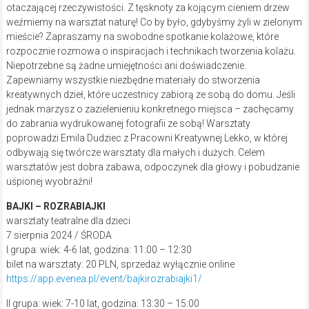
otaczającej rzeczywistości. Z tęsknoty za kojącym cieniem drzew
weźmiemy na warsztat naturę! Co by było, gdybyśmy żyli w zielonym
mieście? Zapraszamy na swobodne spotkanie kolażowe, które
rozpocznie rozmowa o inspiracjach i technikach tworzenia kolażu.
Niepotrzebne są żadne umiejętności ani doświadczenie.
Zapewniamy wszystkie niezbędne materiały do stworzenia
kreatywnych dzieł, które uczestnicy zabiorą ze sobą do domu. Jeśli
jednak marzysz o zazielenieniu konkretnego miejsca – zachęcamy
do zabrania wydrukowanej fotografii ze sobą! Warsztaty
poprowadzi Emila Dudziec z Pracowni Kreatywnej Lekko, w której
odbywają się twórcze warsztaty dla małych i dużych. Celem
warsztatów jest dobra zabawa, odpoczynek dla głowy i pobudzanie
uśpionej wyobraźni!
BAJKI – ROZRABIAJKI
warsztaty teatralne dla dzieci
7 sierpnia 2024 / ŚRODA
I grupa: wiek: 4-6 lat, godzina: 11:00 – 12:30
bilet na warsztaty: 20 PLN, sprzedaż wyłącznie online
https://app.evenea.pl/event/bajkirozrabiajki1/
II grupa: wiek: 7-10 lat, godzina: 13:30 – 15:00