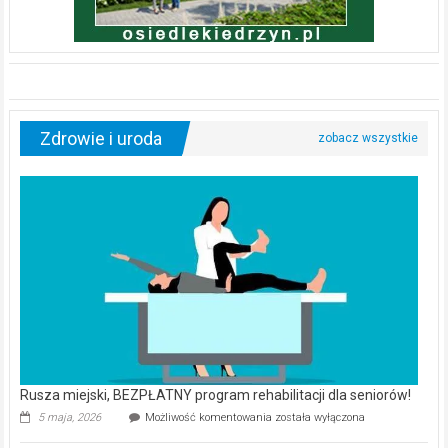
Zdrowie i uroda
Rusza miejski, BEZPŁATNY program rehabilitacji dla seniorów!
Rusza
5 maja, 2026
Możliwość komentowania
została wyłączona
miejski,