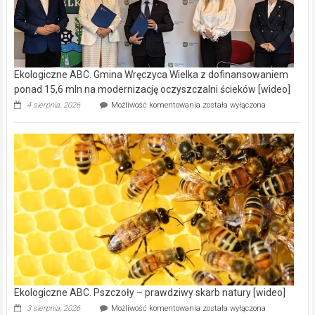
Ekologiczne ABC. Gmina Wręczyca Wielka z dofinansowaniem
ponad 15,6 mln na modernizację oczyszczalni ścieków [wideo]
Ekologiczne
4 sierpnia, 2026
Możliwość komentowania
została wyłączona
ABC.
Gmina
Wręczyca
Wielka
z
dofinansowaniem
ponad
15,6
mln
na
modernizację
oczyszczalni
ścieków
[wideo]
Ekologiczne ABC. Pszczoły – prawdziwy skarb natury [wideo]
Ekologiczne
3 sierpnia, 2026
Możliwość komentowania
została wyłączona