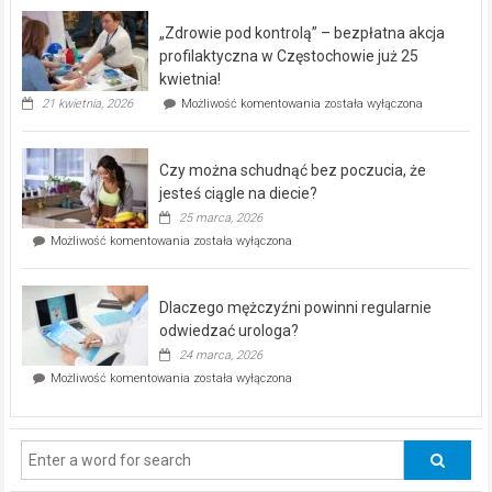
BEZPŁATNY
program
„Zdrowie pod kontrolą” – bezpłatna akcja
rehabilitacji
dla
profilaktyczna w Częstochowie już 25
seniorów!
kwietnia!
„Zdrowie
21 kwietnia, 2026
Możliwość komentowania
została wyłączona
pod
kontrolą”
–
Czy można schudnąć bez poczucia, że
bezpłatna
akcja
jesteś ciągle na diecie?
profilaktyczna
25 marca, 2026
w
Czy
Możliwość komentowania
została wyłączona
Częstochowie
można
już
schudnąć
25
bez
kwietnia!
Dlaczego mężczyźni powinni regularnie
poczucia,
że
odwiedzać urologa?
jesteś
24 marca, 2026
ciągle
Dlaczego
Możliwość komentowania
została wyłączona
na
mężczyźni
diecie?
powinni
regularnie
odwiedzać
urologa?