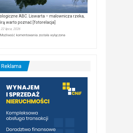
ologiczne ABC. Liswarta – malownicza rzeka,
órą warto poznać [fotorelacja]
22 lipca, 2026
Ekologiczne
Możliwość komentowania
została wyłączona
ABC.
Liswarta
–
malownicza
rzeka,
którą
Reklama
warto
poznać
[fotorelacja]