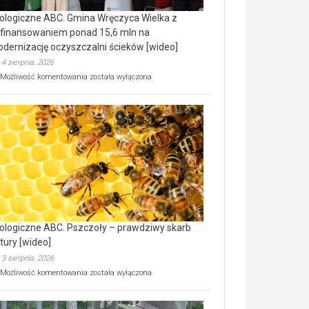
ologiczne ABC. Gmina Wręczyca Wielka z
finansowaniem ponad 15,6 mln na
dernizację oczyszczalni ścieków [wideo]
4 sierpnia, 2026
Ekologiczne
Możliwość komentowania
została wyłączona
ABC.
Gmina
Wręczyca
Wielka
z
dofinansowaniem
ponad
15,6
mln
na
modernizację
oczyszczalni
ścieków
ologiczne ABC. Pszczoły – prawdziwy skarb
[wideo]
tury [wideo]
3 sierpnia, 2026
Ekologiczne
Możliwość komentowania
została wyłączona
ABC.
Pszczoły
–