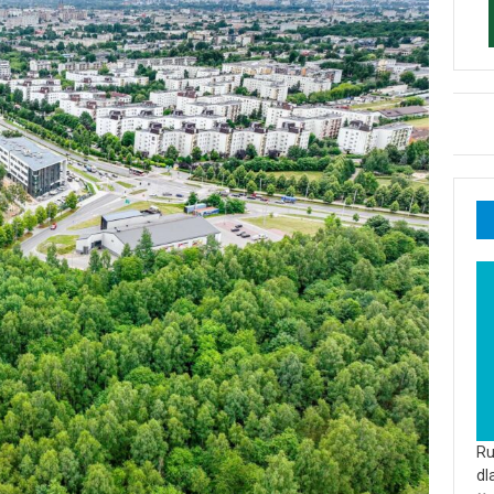
Ru
dl