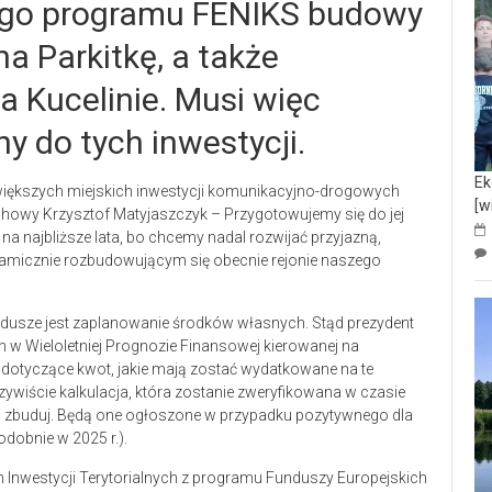
ego programu FENIKS budowy
na Parkitkę, a także
 Kucelinie. Musi więc
 do tych inwestycji.
Ek
jwiększych miejskich inwestycji komunikacyjno-drogowych
[w
chowy Krzysztof Matyjaszczyk – Przygotowujemy się do jej
 na najbliższe lata, bo chcemy nadal rozwijać przyjazną,
namicznie rozbudowującym się obecnie rejonie naszego
dusze jest zaplanowanie środków własnych. Stąd prezydent
 w Wieloletniej Prognozie Finansowej kierowanej na
 dotyczące kwot, jakie mają zostać wydatkowane na te
ywiście kalkulacja, która zostanie zweryfikowana w czasie
i zbuduj. Będą one ogłoszone w przypadku pozytywnego dla
odobnie w 2025 r.).
 Inwestycji Terytorialnych z programu Funduszy Europejskich