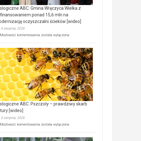
ologiczne ABC. Gmina Wręczyca Wielka z
finansowaniem ponad 15,6 mln na
dernizację oczyszczalni ścieków [wideo]
4 sierpnia, 2026
Ekologiczne
Możliwość komentowania
została wyłączona
ABC.
Gmina
Wręczyca
Wielka
z
dofinansowaniem
ponad
15,6
mln
na
modernizację
oczyszczalni
ścieków
ologiczne ABC. Pszczoły – prawdziwy skarb
[wideo]
tury [wideo]
3 sierpnia, 2026
Ekologiczne
Możliwość komentowania
została wyłączona
ABC.
Pszczoły
–