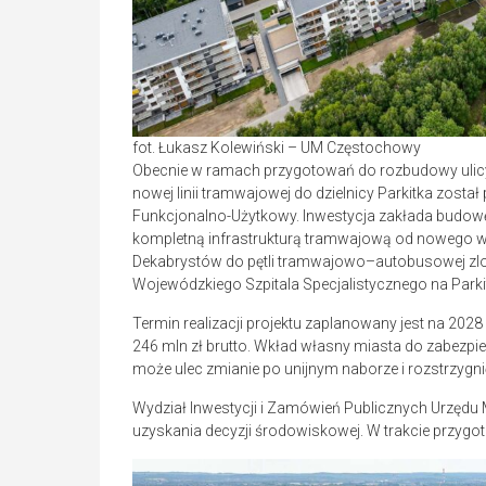
fot. Łukasz Kolewiński – UM Częstochowy
Obecnie w ramach przygotowań do rozbudowy ulicy
nowej linii tramwajowej do dzielnicy Parkitka zos
Funkcjonalno-Użytkowy. Inwestycja zakłada budowę
kompletną infrastrukturą tramwajową od nowego węz
Dekabrystów do pętli tramwajowo–autobusowej zlo
Wojewódzkiego Szpitala Specjalistycznego na Parki
Termin realizacji projektu zaplanowany jest na 2028
246 mln zł brutto. Wkład własny miasta do zabezpie
może ulec zmianie po unijnym naborze i rozstrzygni
Wydział Inwestycji i Zamówień Publicznych Urzędu
uzyskania decyzji środowiskowej. W trakcie przygot