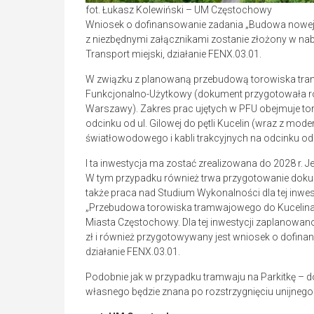
fot. Łukasz Kolewiński – UM Częstochowy
Wniosek o dofinansowanie zadania „Budowa nowej l
z niezbędnymi załącznikami zostanie złożony w na
Transport miejski, działanie FENX.03.01.
W związku z planowaną przebudową torowiska tr
Funkcjonalno-Użytkowy (dokument przygotowała r
Warszawy). Zakres prac ujętych w PFU obejmuje to
odcinku od ul. Gilowej do pętli Kucelin (wraz z mod
światłowodowego i kabli trakcyjnych na odcinku od s
I ta inwestycja ma zostać zrealizowana do 2028 r. Je
W tym przypadku również trwa przygotowanie doku
także praca nad Studium Wykonalności dla tej inwe
„Przebudowa torowiska tramwajowego do Kucelina 
Miasta Częstochowy. Dla tej inwestycji zaplanowan
zł i również przygotowywany jest wniosek o dofina
działanie FENX.03.01.
Podobnie jak w przypadku tramwaju na Parkitkę – 
własnego będzie znana po rozstrzygnięciu unijnego 