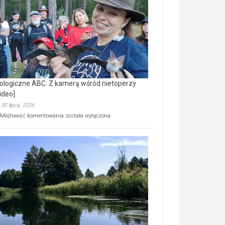
prawdziwy
skarb
natury
[wideo]
ologiczne ABC. Z kamerą wśród nietoperzy
ideo]
30 lipca, 2026
Ekologiczne
Możliwość komentowania
została wyłączona
ABC.
Z
kamerą
wśród
nietoperzy
[wideo]