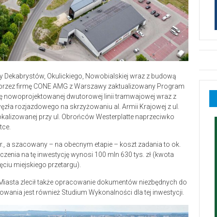
 Dekabrystów, Okulickiego, Nowobialskiej wraz z budową
tał przez firmę CONE AMG z Warszawy zaktualizowany Program
 nowoprojektowanej dwutorowej linii tramwajowej wraz z
ła rozjazdowego na skrzyżowaniu al. Armii Krajowej z ul.
kalizowanej przy ul. Obrońców Westerplatte naprzeciwko
tce.
 r., a szacowany – na obecnym etapie – koszt zadania to ok.
czenia na tę inwestycję wynosi 100 mln 630 tys. zł (kwota
ęciu miejskiego przetargu).
 Miasta zlecił także opracowanie dokumentów niezbędnych do
owania jest również Studium Wykonalności dla tej inwestycji.