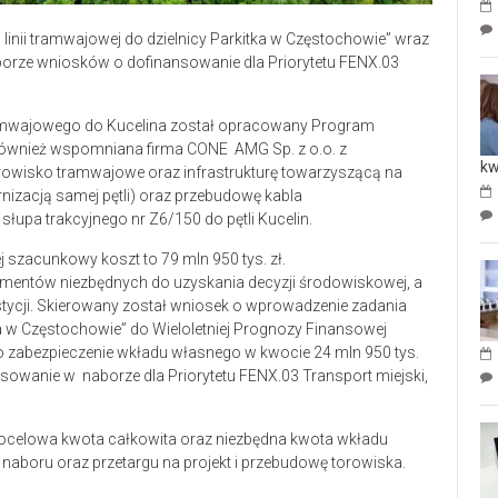
inii tramwajowej do dzielnicy Parkitka w Częstochowie” wraz
borze wniosków o dofinansowanie dla Priorytetu FENX.03
amwajowego do Kucelina został opracowany Program
ównież wspomniana firma CONE AMG Sp. z o.o. z
kw
rowisko tramwajowe oraz infrastrukturę towarzyszącą na
ernizacją samej pętli) oraz przebudowę kabla
łupa trakcyjnego nr Z6/150 do pętli Kucelin.
j szacunkowy koszt to 79 mln 950 tys. zł.
mentów niezbędnych do uzyskania decyzji środowiskowej, a
stycji. Skierowany został wniosek o wprowadzenie zadania
w Częstochowie” do Wieloletniej Prognozy Finansowej
o zabezpieczenie wkładu własnego w kwocie 24 mln 950 tys.
nsowanie w naborze dla Priorytetu FENX.03 Transport miejski,
docelowa kwota całkowita oraz niezbędna kwota wkładu
naboru oraz przetargu na projekt i przebudowę torowiska.