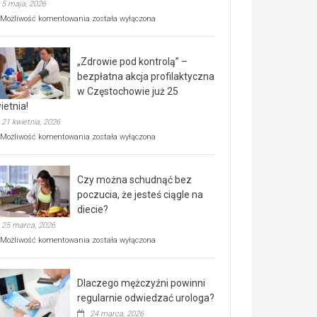
5 maja, 2026
Rusza
Możliwość komentowania
została wyłączona
miejski,
BEZPŁATNY
program
„Zdrowie pod kontrolą” –
rehabilitacji
dla
bezpłatna akcja profilaktyczna
seniorów!
w Częstochowie już 25
ietnia!
21 kwietnia, 2026
„Zdrowie
Możliwość komentowania
została wyłączona
pod
kontrolą”
–
Czy można schudnąć bez
bezpłatna
akcja
poczucia, że jesteś ciągle na
profilaktyczna
diecie?
w
25 marca, 2026
Częstochowie
już
Czy
Możliwość komentowania
została wyłączona
25
można
kwietnia!
schudnąć
bez
Dlaczego mężczyźni powinni
poczucia,
że
regularnie odwiedzać urologa?
jesteś
24 marca, 2026