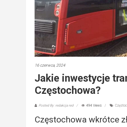
16 czerwca, 2024
Jakie inwestycje tr
Częstochowa?
Posted By: redakcja red
494 Views
Często
Częstochowa wkrótce zł