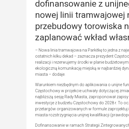
dofinansowanie z unijn
nowej linii tramwajowej 
przebudowy torowiska na
zaplanować wkład własny
– Nowa linia tramwajowa na Parkitkę to jedna z na
ostatnich kilku dekad – zaznacza prezydent Często
realizacji i rezerwujemy środki w planie budżetowym
ekologiczną komunikację miejską w najbardziej dy
miasta – dodaje.
Warunkiem niezbędnym do aplikowania o unijne fun
Częstochowy w projekcie uchwały dotyczącej zmian
najbliższą sesję Rady Miasta, zaproponował zapisy
inwestycje z budżetu Częstochowy do 2028 r. To ocz
przetargów organizowanych w formule zaprojektuj 
miasta rozstrzygnięcia unijnej kwalifikacji (prawdop
Dofinansowanie w ramach Strategii Zintegrowanych