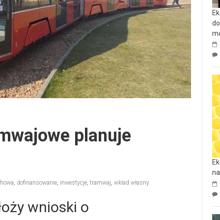
Ek
do
mo
amwajowe planuje
Ek
na
chowa
,
dofinansowanie
,
inwestycje
,
tramwaj
,
wkład własny
oży wnioski o