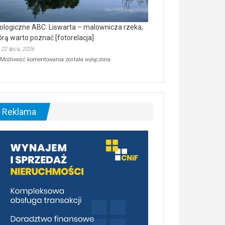
ologiczne ABC. Liswarta – malownicza rzeka,
órą warto poznać [fotorelacja]
22 lipca, 2026
Ekologiczne
Możliwość komentowania
została wyłączona
ABC.
Liswarta
–
malownicza
rzeka,
którą
Reklama
warto
poznać
[fotorelacja]