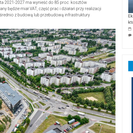
lata 2021-2027 ma wynieść do 85 proc. kosztów
y będzie miał VAT, część prac i działań przy realizacji
średnio z budową lub przebudową infrastruktury
Ek
kt