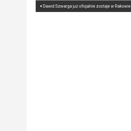
Post
Dawid Szwarga już oficjalnie zostaje w Rakowi
navigation