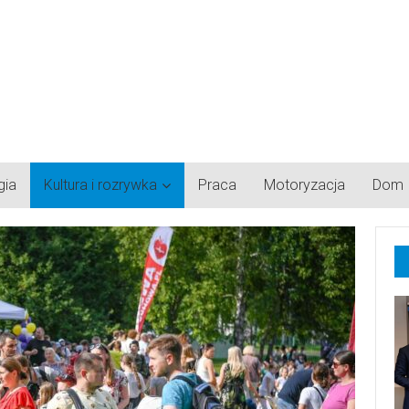
gia
Kultura i rozrywka
Praca
Motoryzacja
Dom