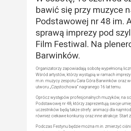
bawić się przy muzyce n
Podstawowej nr 48 im. A
sprawą imprezy pod szyl
Film Festiwal. Na plener
Barwinków.
Organizatorzy zapowiadają sobotę wypełnioną liczn
Wśród artystów, którzy wystąpią w ramach imprezy p
m.in. muzycy zespołu Cała Góra Barwinków oraz wo
utworu „Częstochowa” nagranego 16 lat temu.
Oprócz występów profesjonalnych muzyków, na scen
Podstawowej nr 48, którzy zaprezentują swoje umie
uczestników będą także strefy: animacji dla najmło
również ciekawe konkursy oraz inne atrakcje. Start 
Podczas Festynu będzie można m.in. zmierzyć ciśnien