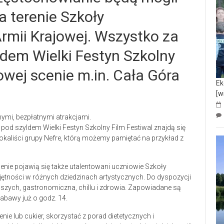
a terenie Szkoły
rmii Krajowej. Wszystko za
dem Wielki Festyn Szkolny
owej scenie m.in. Cała Góra
Ek
[w
ymi, bezpłatnymi atrakcjami.
od szyldem Wielki Festyn Szkolny Film Festiwal znajdą się
kaliści grupy Nefre, którą możemy pamiętać na przykład z
ie pojawią się także utalentowani uczniowie Szkoły
jętności w różnych dziedzinach artystycznych. Do dyspozycji
dszych, gastronomiczna, chillu i zdrowia. Zapowiadane są
zabawy już o godz. 14.
ie lub cukier, skorzystać z porad dietetycznych i