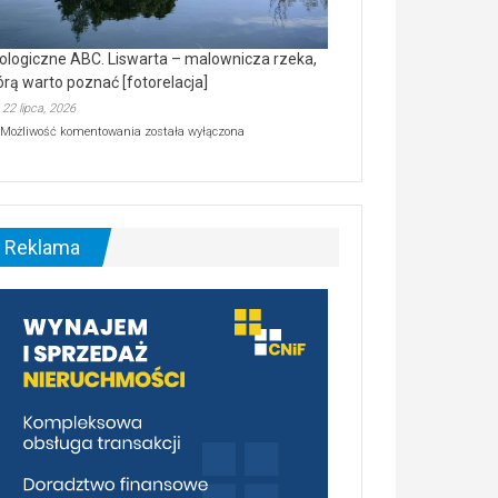
ologiczne ABC. Liswarta – malownicza rzeka,
órą warto poznać [fotorelacja]
22 lipca, 2026
Ekologiczne
Możliwość komentowania
została wyłączona
ABC.
Liswarta
–
malownicza
rzeka,
którą
Reklama
warto
poznać
[fotorelacja]