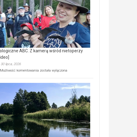
prawdziwy
skarb
natury
[wideo]
ologiczne ABC. Z kamerą wśród nietoperzy
ideo]
30 lipca, 2026
Ekologiczne
Możliwość komentowania
została wyłączona
ABC.
Z
kamerą
wśród
nietoperzy
[wideo]