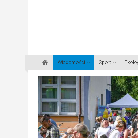
Gazeta
Wiadomości
Sport
Ekolo
Regionalna
Częstochowa,
Kłobuck,
Lubliniec,
Myszków