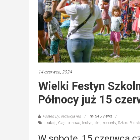
14 czerwca, 2024
Wielki Festyn Szkoln
Północy już 15 cze
Posted By: redakcja red
543 Views
atrakcje
,
Częstochowa
,
festyn
,
film
,
koncerty
,
Szkoła Podst
W sobotę, 15 czerwca c