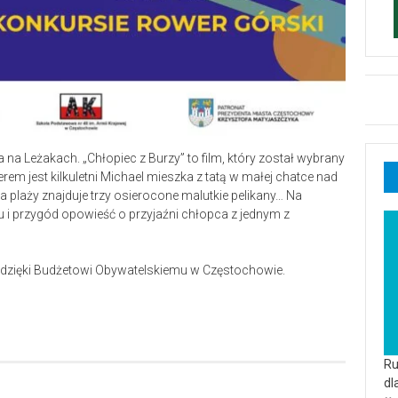
a Leżakach. „Chłopiec z Burzy” to film, który został wybrany
m jest kilkuletni Michael mieszka z tatą w małej chatce nad
plaży znajduje trzy osierocone malutkie pelikany… Na
i przygód opowieść o przyjaźni chłopca z jednym z
st dzięki Budżetowi Obywatelskiemu w Częstochowie.
Ru
dl