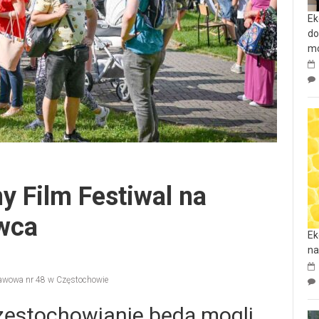
Ek
do
mo
y Film Festiwal na
rwca
Ek
na
awowa nr 48 w Częstochowie
zęstochowianie będą mogli