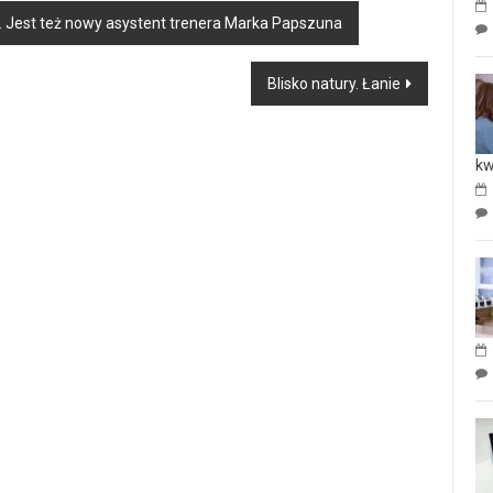
e. Jest też nowy asystent trenera Marka Papszuna
Blisko natury. Łanie
kw