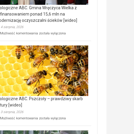
ologiczne ABC. Gmina Wręczyca Wielka z
finansowaniem ponad 15,6 mln na
dernizację oczyszczalni ścieków [wideo]
4 sierpnia, 2026
Ekologiczne
Możliwość komentowania
została wyłączona
ABC.
Gmina
Wręczyca
Wielka
z
dofinansowaniem
ponad
15,6
mln
na
modernizację
oczyszczalni
ścieków
ologiczne ABC. Pszczoły – prawdziwy skarb
[wideo]
tury [wideo]
3 sierpnia, 2026
Ekologiczne
Możliwość komentowania
została wyłączona
ABC.
Pszczoły
–