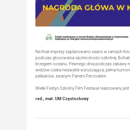
Na finał imprezy zaplanowano seans w ramach Kina n
podczas głosowania społeczności szkolnej. Bohatere
brzegiem oceanu. Pewnego dnia podczas zabawy na 
widzów czeka niezwykle wzruszająca, pełna humoru 
pelikanów, zwanym Panem Percivalem.
Wielki Festyn Szkolny Film Festiwal realizowany je
red., mat. UM Częstochowy