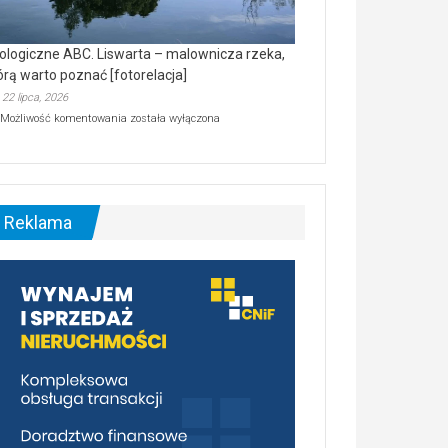
ologiczne ABC. Liswarta – malownicza rzeka,
órą warto poznać [fotorelacja]
22 lipca, 2026
Ekologiczne
Możliwość komentowania
została wyłączona
ABC.
Liswarta
–
malownicza
rzeka,
którą
Reklama
warto
poznać
[fotorelacja]