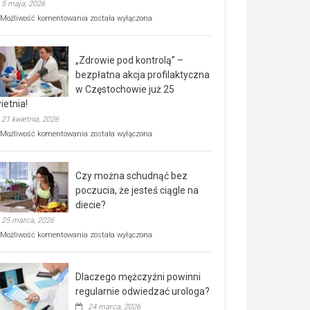
5 maja, 2026
Rusza
Możliwość komentowania
została wyłączona
miejski,
BEZPŁATNY
program
„Zdrowie pod kontrolą” –
rehabilitacji
dla
bezpłatna akcja profilaktyczna
seniorów!
w Częstochowie już 25
ietnia!
21 kwietnia, 2026
„Zdrowie
Możliwość komentowania
została wyłączona
pod
kontrolą”
–
Czy można schudnąć bez
bezpłatna
akcja
poczucia, że jesteś ciągle na
profilaktyczna
diecie?
w
25 marca, 2026
Częstochowie
już
Czy
Możliwość komentowania
została wyłączona
25
można
kwietnia!
schudnąć
bez
Dlaczego mężczyźni powinni
poczucia,
że
regularnie odwiedzać urologa?
jesteś
24 marca, 2026