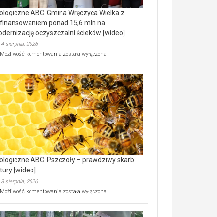
ologiczne ABC. Gmina Wręczyca Wielka z
finansowaniem ponad 15,6 mln na
dernizację oczyszczalni ścieków [wideo]
4 sierpnia, 2026
Ekologiczne
Możliwość komentowania
została wyłączona
ABC.
Gmina
Wręczyca
Wielka
z
dofinansowaniem
ponad
15,6
mln
na
modernizację
oczyszczalni
ścieków
ologiczne ABC. Pszczoły – prawdziwy skarb
[wideo]
tury [wideo]
3 sierpnia, 2026
Ekologiczne
Możliwość komentowania
została wyłączona
ABC.
Pszczoły
–