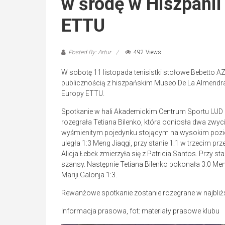
w środę w Hiszpanii
ETTU
Posted By: Artur
492 Views
W sobotę 11 listopada tenisistki stołowe Bebetto 
publicznością z hiszpańskim Museo De La Almendr
Europy ETTU.
Spotkanie w hali Akademickim Centrum Sportu UJD b
rozegrała Tetiana Bilenko, która odniosła dwa zwy
wyśmienitym pojedynku stojącym na wysokim poziom
uległa 1:3 Meng Jiaqgi, przy stanie 1:1 w trzecim pr
Alicja Łebek zmierzyła się z Patricia Santos. Przy st
szansy. Następnie Tetiana Bilenko pokonała 3:0 Me
Mariji Galonja 1:3.
Rewanżowe spotkanie zostanie rozegrane w najbliższ
Informacja prasowa, fot: materiały prasowe klubu