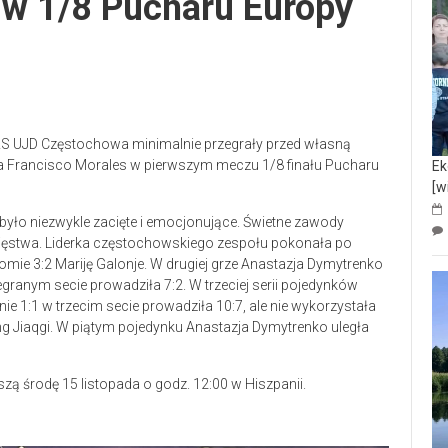
 w 1/8 Pucharu Europy
AZS UJD Częstochowa minimalnie przegrały przed własną
a Francisco Morales w pierwszym meczu 1/8 finału Pucharu
Ek
[w
yło niezwykle zacięte i emocjonujące. Świetne zawody
cięstwa. Liderka częstochowskiego zespołu pokonała po
ie 3:2 Mariję Galonje. W drugiej grze Anastazja Dymytrenko
zegranym secie prowadziła 7:2. W trzeciej serii pojedynków
anie 1:1 w trzecim secie prowadziła 10:7, ale nie wykorzystała
ng Jiaqgi. W piątym pojedynku Anastazja Dymytrenko uległa
ą środę 15 listopada o godz. 12:00 w Hiszpanii.