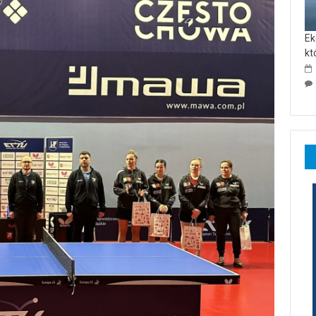
Ek
kt