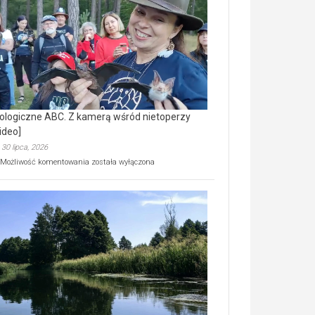
prawdziwy
skarb
natury
[wideo]
ologiczne ABC. Z kamerą wśród nietoperzy
ideo]
30 lipca, 2026
Ekologiczne
Możliwość komentowania
została wyłączona
ABC.
Z
kamerą
wśród
nietoperzy
[wideo]