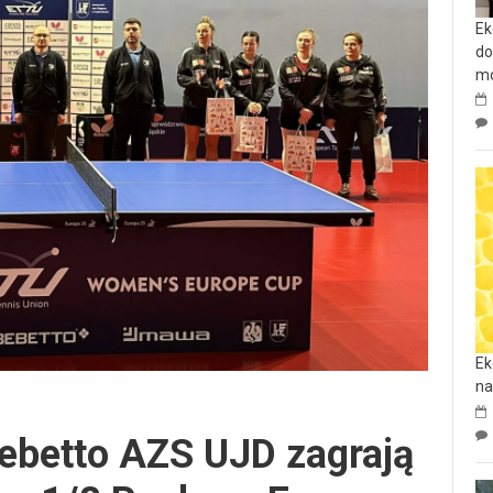
Ek
do
mo
Ek
na
Bebetto AZS UJD zagrają