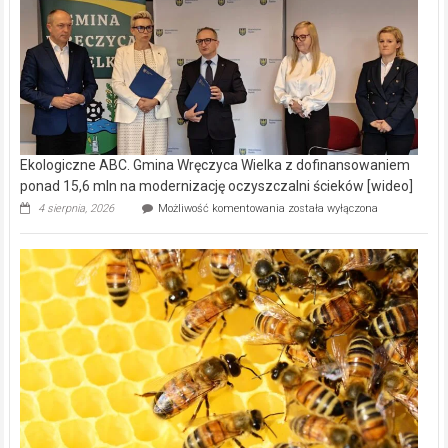
Ekologiczne ABC. Gmina Wręczyca Wielka z dofinansowaniem
ponad 15,6 mln na modernizację oczyszczalni ścieków [wideo]
Ekologiczne
4 sierpnia, 2026
Możliwość komentowania
została wyłączona
ABC.
Gmina
Wręczyca
Wielka
z
dofinansowaniem
ponad
15,6
mln
na
modernizację
oczyszczalni
ścieków
[wideo]