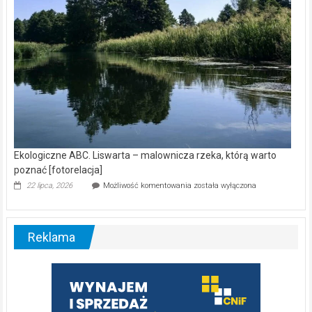
Ekologiczne ABC. Liswarta – malownicza rzeka, którą warto
poznać [fotorelacja]
Ekologiczne
22 lipca, 2026
Możliwość komentowania
została wyłączona
ABC.
Liswarta
–
malownicza
Reklama
rzeka,
którą
warto
poznać
[fotorelacja]