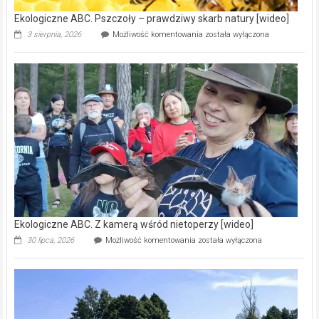
Ekologiczne ABC. Pszczoły – prawdziwy skarb natury [wideo]
Ekologiczne
3 sierpnia, 2026
Możliwość komentowania
została wyłączona
ABC.
Pszczoły
–
prawdziwy
skarb
natury
[wideo]
Ekologiczne ABC. Z kamerą wśród nietoperzy [wideo]
Ekologiczne
30 lipca, 2026
Możliwość komentowania
została wyłączona
ABC.
Z
kamerą
wśród
nietoperzy
[wideo]