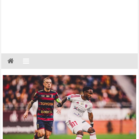
Gazeta
Regionalna
Częstochowa,
Kłobuck,
Lubliniec,
Myszków