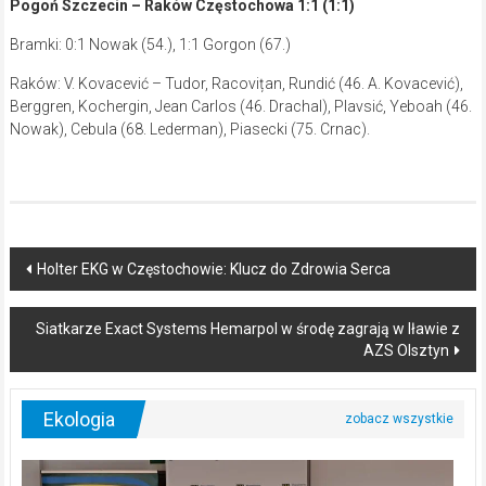
Pogoń Szczecin – Raków Częstochowa 1:1 (1:1)
Bramki: 0:1 Nowak (54.), 1:1 Gorgon (67.)
Raków: V. Kovacević – Tudor, Racovițan, Rundić (46. A. Kovacević),
Berggren, Kochergin, Jean Carlos (46. Drachal), Plavsić, Yeboah (46.
Nowak), Cebula (68. Lederman), Piasecki (75. Crnac).
Post
Holter EKG w Częstochowie: Klucz do Zdrowia Serca
navigation
Siatkarze Exact Systems Hemarpol w środę zagrają w Iławie z
AZS Olsztyn
Ekologia