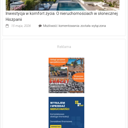
Inwestycja w komfort życia. O nieruchomościach w słonecznej
Hiszpanii
Inwestycja
15 maja, 2026
Możliwość komentowania
została wyłączona
w komfort
życia.
O nieruchomościach
w słonecznej
Reklama
Hiszpanii