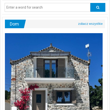
regularnie
odwiedzać
urologa?
Dom