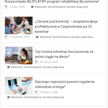
Rusza miejski, BEZPŁATNY program rehabilitacji dla seniorów!
Rusza
5 maja, 2026
Możliwość komentowania
została wyłączona
miejski,
BEZPŁATNY
program
„Zdrowie pod kontrolą” – bezpłatna akcja
rehabilitacji
dla
profilaktyczna w Częstochowie już 25
seniorów!
kwietnia!
„Zdrowie
21 kwietnia, 2026
Możliwość komentowania
została wyłączona
pod
kontrolą”
–
Czy można schudnąć bez poczucia, że
bezpłatna
akcja
jesteś ciągle na diecie?
profilaktyczna
25 marca, 2026
w
Czy
Możliwość komentowania
została wyłączona
Częstochowie
można
już
schudnąć
25
bez
kwietnia!
Dlaczego mężczyźni powinni regularnie
poczucia,
że
odwiedzać urologa?
jesteś
24 marca, 2026
ciągle
Dlaczego
Możliwość komentowania
została wyłączona
na
mężczyźni
diecie?
powinni