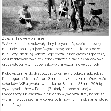
Zdjęcia filmowe w plenerze
W AKF „Etiuda” powstawały filmy, których dużą część stanowiły
materiały popularyzujące Częstochowę oraz najbliższe otoczenie
klubu, czyli dzielnicę Raków. Tego rodzaju filmy, głównie reportaże,
dokumentowały również ważne wydarzenia, takie jak państwowe
uroczystości, w tym obowiązkowo pierwszomajowe pochody.
Klubowicze mieli do dyspozycji trzy kamery produkcji radzieckiej:
Krasnogorsk 16 mm, Aurora 8 mm i stary Quarz 8 mm. Większość
członków AKF używała swoich kamer 8 mm lub S8 mm. Później
wywoływali taśmy w Fotonie (Zakłady Fotochemiczne) w
Bydgoszczy lub Warszawie. Niektórzy wywoływali filmy na miejscu
w ciemni wyposażonej w koreks do filmów 16 mm, sklejarkę i stolik
montażowy.