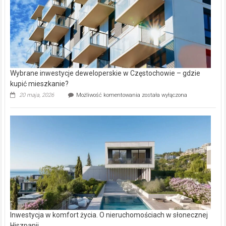
Wybrane inwestycje deweloperskie w Częstochowie – gdzie
kupić mieszkanie?
Wybrane
20 maja, 2026
Możliwość komentowania
została wyłączona
inwestycje
deweloperskie
w Częstochowie
–
gdzie
kupić
mieszkanie?
Inwestycja w komfort życia. O nieruchomościach w słonecznej
Hiszpanii