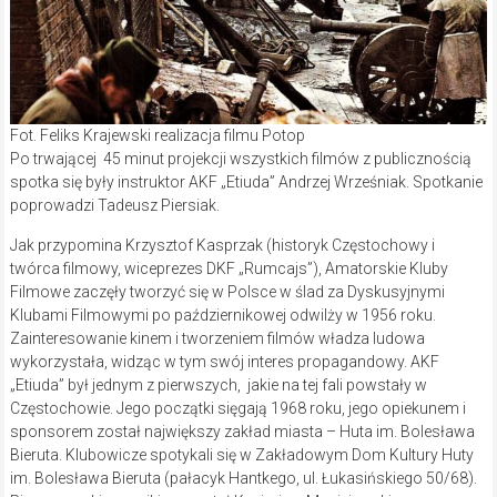
Fot. Feliks Krajewski realizacja filmu Potop
Po trwającej 45 minut projekcji wszystkich filmów z publicznością
spotka się były instruktor AKF „Etiuda” Andrzej Wrześniak. Spotkanie
poprowadzi Tadeusz Piersiak.
Jak przypomina Krzysztof Kasprzak (historyk Częstochowy i
twórca filmowy, wiceprezes DKF „Rumcajs”), Amatorskie Kluby
Filmowe zaczęły tworzyć się w Polsce w ślad za Dyskusyjnymi
Klubami Filmowymi po październikowej odwilży w 1956 roku.
Zainteresowanie kinem i tworzeniem filmów władza ludowa
wykorzystała, widząc w tym swój interes propagandowy. AKF
„Etiuda” był jednym z pierwszych, jakie na tej fali powstały w
Częstochowie. Jego początki sięgają 1968 roku, jego opiekunem i
sponsorem został największy zakład miasta – Huta im. Bolesława
Bieruta. Klubowicze spotykali się w Zakładowym Dom Kultury Huty
im. Bolesława Bieruta (pałacyk Hantkego, ul. Łukasińskiego 50/68).