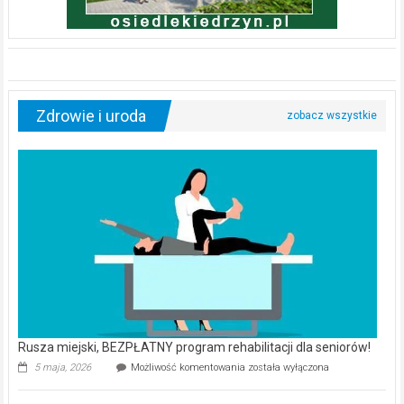
Zdrowie i uroda
Rusza miejski, BEZPŁATNY program rehabilitacji dla seniorów!
Rusza
5 maja, 2026
Możliwość komentowania
została wyłączona
miejski,
BEZPŁATNY