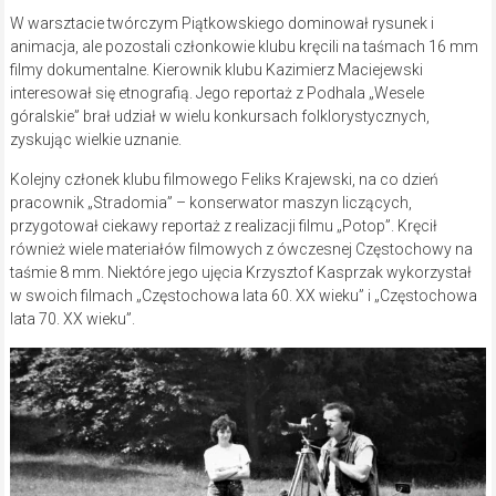
W warsztacie twórczym Piątkowskiego dominował rysunek i
animacja, ale pozostali członkowie klubu kręcili na taśmach 16 mm
filmy dokumentalne. Kierownik klubu Kazimierz Maciejewski
interesował się etnografią. Jego reportaż z Podhala „Wesele
góralskie” brał udział w wielu konkursach folklorystycznych,
zyskując wielkie uznanie.
Kolejny członek klubu filmowego Feliks Krajewski, na co dzień
pracownik „Stradomia” – konserwator maszyn liczących,
przygotował ciekawy reportaż z realizacji filmu „Potop”. Kręcił
również wiele materiałów filmowych z ówczesnej Częstochowy na
taśmie 8 mm. Niektóre jego ujęcia Krzysztof Kasprzak wykorzystał
w swoich filmach „Częstochowa lata 60. XX wieku” i „Częstochowa
lata 70. XX wieku”.