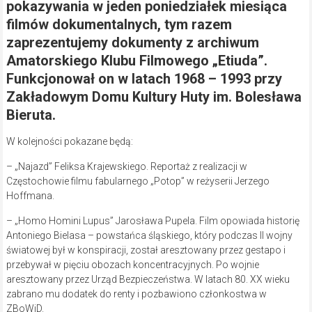
pokazywania w jeden poniedziałek miesiąca
filmów dokumentalnych, tym razem
zaprezentujemy dokumenty z archiwum
Amatorskiego Klubu Filmowego „Etiuda”.
Funkcjonował on w latach 1968 – 1993 przy
Zakładowym Domu Kultury Huty im. Bolesława
Bieruta.
W kolejności pokazane będą:
– „Najazd” Feliksa Krajewskiego. Reportaż z realizacji w
Częstochowie filmu fabularnego „Potop” w reżyserii Jerzego
Hoffmana.
– „Homo Homini Lupus” Jarosława Pupela. Film opowiada historię
Antoniego Bielasa – powstańca śląskiego, który podczas II wojny
światowej był w konspiracji, został aresztowany przez gestapo i
przebywał w pięciu obozach koncentracyjnych. Po wojnie
aresztowany przez Urząd Bezpieczeństwa. W latach 80. XX wieku
zabrano mu dodatek do renty i pozbawiono członkostwa w
ZBoWiD.