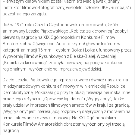
Pierwszym kierownikiem został Kazimierz Maciejewski, znany
instruktor filmowo-fotograficzny, wieloletni członek DKF „Rumcajs” i
uczestnik jego zarządu.
Już w 1971 roku Gazeta Częstochowska informowała, że film
animowany Leszka Piątkowskiego „Kobieta za kierownicą” zdobył
pierwszą nagrodę na XIX Ogólnopolskim Konkursie Filmów
Amatorskich w Oświęcimiu. Autor otrzymał główne trofeum w
kategorii animacji 16 mm – dyplom Bolka i Lolka ufundowany przez
Wytwórnię Filmów Rysunkowych z Bielska-Białej. Wcześniej
„Kobieta za kierownicą” zdobyła pierwszą nagrodę w konkursie
regionalnym i wyróżnienie na imprezie wojewódzkiej.
Dzieło Leszka Piątkowskiego reprezentowało również nasz kraj na
międzynarodowym konkursie filmowym w Niemieckiej Republice
Demokratycznej. Pokazała go przy tej okazji telewizja berlińska. Inne
prace tego reżysera : „Opowieść lapidarna” i „Wygryziony”, także
brały udział w imprezach filmowych amatorów w kraju i za granicą.
„Wygryziony” jest interesującą rozprawką satyryczną z morałem na
temat tak zwanej rozrywki masowej. Na XXII Ogólnopolskim
Konkursie Filmów Amatorskich obraz ten wyróżniony był trzecią
nagrodą.