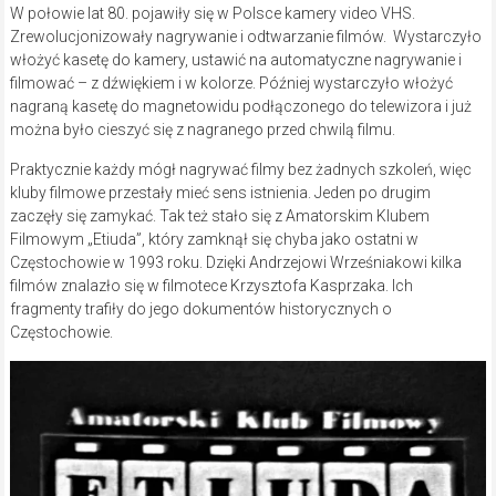
W połowie lat 80. pojawiły się w Polsce kamery video VHS.
Zrewolucjonizowały nagrywanie i odtwarzanie filmów. Wystarczyło
włożyć kasetę do kamery, ustawić na automatyczne nagrywanie i
filmować – z dźwiękiem i w kolorze. Później wystarczyło włożyć
nagraną kasetę do magnetowidu podłączonego do telewizora i już
można było cieszyć się z nagranego przed chwilą filmu.
Praktycznie każdy mógł nagrywać filmy bez żadnych szkoleń, więc
kluby filmowe przestały mieć sens istnienia. Jeden po drugim
zaczęły się zamykać. Tak też stało się z Amatorskim Klubem
Filmowym „Etiuda”, który zamknął się chyba jako ostatni w
Częstochowie w 1993 roku. Dzięki Andrzejowi Wrześniakowi kilka
filmów znalazło się w filmotece Krzysztofa Kasprzaka. Ich
fragmenty trafiły do jego dokumentów historycznych o
Częstochowie.