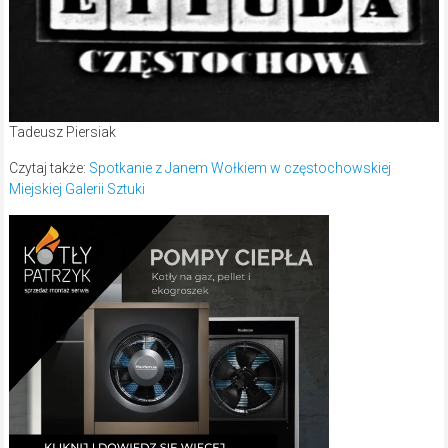
Tadeusz Piersiak
Czytaj także:
Spotkanie z Janem Wołkiem w częstochowskiej
Miejskiej Galerii Sztuki