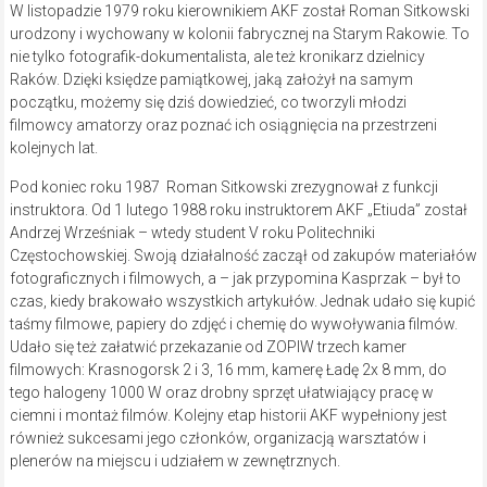
W listopadzie 1979 roku kierownikiem AKF został Roman Sitkowski
urodzony i wychowany w kolonii fabrycznej na Starym Rakowie. To
nie tylko fotografik-dokumentalista, ale też kronikarz dzielnicy
Raków. Dzięki księdze pamiątkowej, jaką założył na samym
początku, możemy się dziś dowiedzieć, co tworzyli młodzi
filmowcy amatorzy oraz poznać ich osiągnięcia na przestrzeni
kolejnych lat.
Pod koniec roku 1987 Roman Sitkowski zrezygnował z funkcji
instruktora. Od 1 lutego 1988 roku instruktorem AKF „Etiuda” został
Andrzej Wrześniak – wtedy student V roku Politechniki
Częstochowskiej. Swoją działalność zaczął od zakupów materiałów
fotograficznych i filmowych, a – jak przypomina Kasprzak – był to
czas, kiedy brakowało wszystkich artykułów. Jednak udało się kupić
taśmy filmowe, papiery do zdjęć i chemię do wywoływania filmów.
Udało się też załatwić przekazanie od ZOPIW trzech kamer
filmowych: Krasnogorsk 2 i 3, 16 mm, kamerę Ładę 2x 8 mm, do
tego halogeny 1000 W oraz drobny sprzęt ułatwiający pracę w
ciemni i montaż filmów. Kolejny etap historii AKF wypełniony jest
również sukcesami jego członków, organizacją warsztatów i
plenerów na miejscu i udziałem w zewnętrznych.