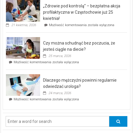
program
„Zdrowie pod kontrolą” – bezpłatna akcja
rehabilitacji
dla
profilaktyczna w Częstochowie już 25
seniorów!
kwietnia!
„Zdrowie
21 kwietnia, 2026
Możliwość komentowania
została wyłączona
pod
kontrolą”
–
Czy można schudnąć bez poczucia, że
bezpłatna
akcja
jesteś ciągle na diecie?
profilaktyczna
25 marca, 2026
w
Czy
Możliwość komentowania
została wyłączona
Częstochowie
można
już
schudnąć
25
bez
kwietnia!
Dlaczego mężczyźni powinni regularnie
poczucia,
że
odwiedzać urologa?
jesteś
24 marca, 2026
ciągle
Dlaczego
Możliwość komentowania
została wyłączona
na
mężczyźni
diecie?
powinni
regularnie
odwiedzać
urologa?