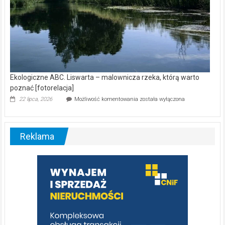
Ekologiczne ABC. Liswarta – malownicza rzeka, którą warto
poznać [fotorelacja]
Ekologiczne
22 lipca, 2026
Możliwość komentowania
została wyłączona
ABC.
Liswarta
–
malownicza
Reklama
rzeka,
którą
warto
poznać
[fotorelacja]