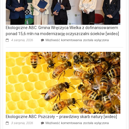
Ekologiczne ABC. Gmina Wręczyca Wielka z dofinansowaniem
ponad 15,6 mln na modernizację oczyszczalni ścieków [wideo]
Ekologiczne
4 sierpnia, 2026
Możliwość komentowania
została wyłączona
ABC.
Gmina
Wręczyca
Wielka
z
dofinansowaniem
ponad
15,6
mln
na
modernizację
oczyszczalni
ścieków
[wideo]
Ekologiczne ABC. Pszczoły – prawdziwy skarb natury [wideo]
Ekologiczne
3 sierpnia, 2026
Możliwość komentowania
została wyłączona
ABC.