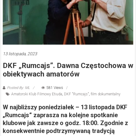
13 listopada, 2023
DKF „Rumcajs”. Dawna Częstochowa w
obiektywach amatorów
Posted By: ML
581 Views
Amatorski Klub Filmowy Etiuda
,
DKF "Rumcajs"
,
film dokumentalny
W najbliższy poniedziałek – 13 listopada DKF
„Rumcajs” zaprasza na kolejne spotkanie
klubowe jak zawsze o godz. 18:00. Zgodnie z
konsekwentnie podtrzymywaną tradycją