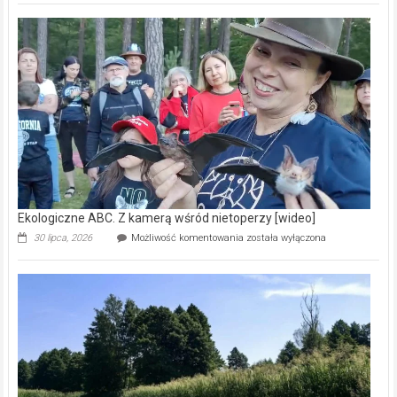
Pszczoły
–
prawdziwy
skarb
natury
[wideo]
Ekologiczne ABC. Z kamerą wśród nietoperzy [wideo]
Ekologiczne
30 lipca, 2026
Możliwość komentowania
została wyłączona
ABC.
Z
kamerą
wśród
nietoperzy
[wideo]