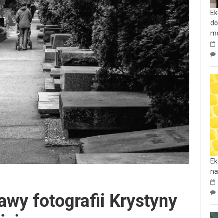
Ek
do
mo
Ek
na
wy fotografii Krystyny