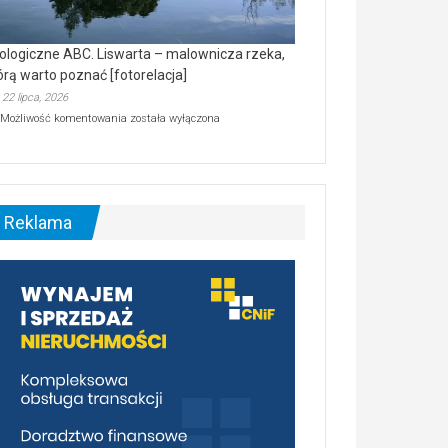
ologiczne ABC. Liswarta – malownicza rzeka,
órą warto poznać [fotorelacja]
22 lipca, 2026
Ekologiczne
Możliwość komentowania
została wyłączona
ABC.
Liswarta
–
malownicza
rzeka,
którą
Reklama
warto
poznać
[fotorelacja]