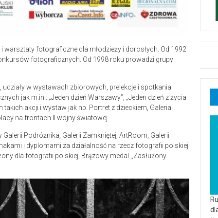
i warsztaty fotograficzne dla młodzieży i dorosłych. Od 1992
onkursów fotograficznych. Od 1998 roku prowadzi grupy
 udziały w wystawach zbiorowych, prelekcje i spotkania
cznych jak m.in.: „Jeden dzień Warszawy”, „Jeden dzień z życia
akich akcji i wystaw jak np. Portret z dzieckiem, Galeria
cy na frontach II wojny światowej.
alerii Podróżnika, Galerii Zamkniętej, ArtRoom, Galerii
ami i dyplomami za działalność na rzecz fotografii polskiej
żony dla fotografii polskiej, Brązowy medal ,,Zasłużony
Ru
dl