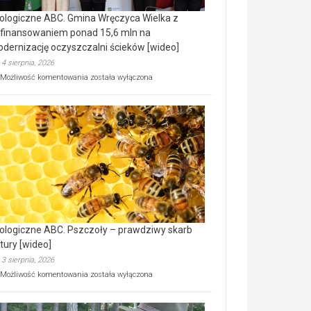
ologiczne ABC. Gmina Wręczyca Wielka z
finansowaniem ponad 15,6 mln na
dernizację oczyszczalni ścieków [wideo]
4 sierpnia, 2026
Ekologiczne
Możliwość komentowania
została wyłączona
ABC.
Gmina
Wręczyca
Wielka
z
dofinansowaniem
ponad
15,6
mln
na
modernizację
oczyszczalni
ścieków
ologiczne ABC. Pszczoły – prawdziwy skarb
[wideo]
tury [wideo]
3 sierpnia, 2026
Ekologiczne
Możliwość komentowania
została wyłączona
ABC.
Pszczoły
–