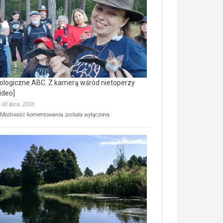
prawdziwy
skarb
natury
[wideo]
ologiczne ABC. Z kamerą wśród nietoperzy
ideo]
30 lipca, 2026
Ekologiczne
Możliwość komentowania
została wyłączona
ABC.
Z
kamerą
wśród
nietoperzy
[wideo]