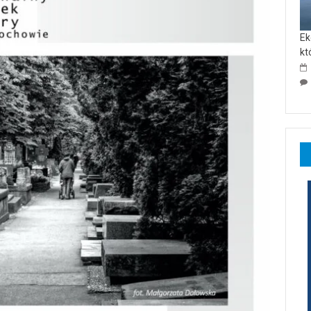
Ek
kt