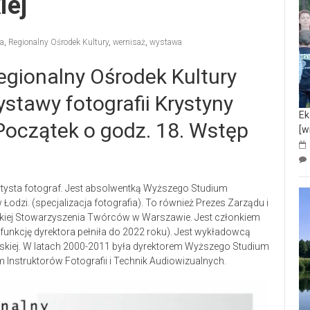
iej
ia
,
Regionalny Ośrodek Kultury
,
wernisaż
,
wystawa
Regionalny Ośrodek Kultury
stawy fotografii Krystyny
Ek
Początek o godz. 18. Wstęp
[w
rtysta fotograf. Jest absolwentką Wyższego Studium
 Łodzi. (specjalizacja fotografia). To również Prezes Zarządu i
lskiej Stowarzyszenia Twórców w Warszawie. Jest członkiem
(funkcję dyrektora pełniła do 2022 roku). Jest wykładowcą
wskiej. W latach 2000-2011 była dyrektorem Wyższego Studium
m Instruktorów Fotografii i Technik Audiowizualnych.