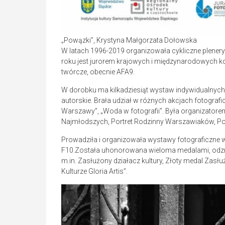
„Powązki”, Krystyna Małgorzata Dołowska
W latach 1996-2019 organizowała cykliczne plenery 
roku jest jurorem krajowych i międzynarodowych k
twórcze, obecnie AFA9.
W dorobku ma kilkadziesiąt wystaw indywidualnych,
autorskie. Brała udział w różnych akcjach fotografi
Warszawy”, „Woda w fotografii”. Była organizatorem t
Najmłodszych, Portret Rodzinny Warszawiaków, Pola
Prowadziła i organizowała wystawy fotograficzne w G
F10.Została uhonorowana wieloma medalami, odznak
m.in. Zasłużony działacz kultury, Złoty medal Zasłu
Kulturze Gloria Artis”.