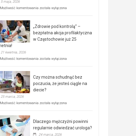
5 maja, 2026
Rusza
Możliwość komentowania
została wyłączona
miejski,
BEZPŁATNY
program
„Zdrowie pod kontrolą” –
rehabilitacji
dla
bezpłatna akcja profilaktyczna
seniorów!
w Częstochowie już 25
ietnia!
21 kwietnia, 2026
„Zdrowie
Możliwość komentowania
została wyłączona
pod
kontrolą”
–
Czy można schudnąć bez
bezpłatna
akcja
poczucia, że jesteś ciągle na
profilaktyczna
diecie?
w
25 marca, 2026
Częstochowie
już
Czy
Możliwość komentowania
została wyłączona
25
można
kwietnia!
schudnąć
bez
Dlaczego mężczyźni powinni
poczucia,
że
regularnie odwiedzać urologa?
jesteś
24 marca, 2026