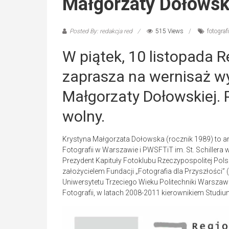
Małgorzaty Dołowsk
Posted By: redakcja red
515 Views
fotograf
W piątek, 10 listopada 
zaprasza na wernisaż wy
Małgorzaty Dołowskiej. 
wolny.
Krystyna Małgorzata Dołowska (rocznik 1989) to a
Fotografii w Warszawie i PWSFTiT im. St. Schillera w
Prezydent Kapituły Fotoklubu Rzeczypospolitej Po
założycielem Fundacji „Fotografia dla Przyszłości” 
Uniwersytetu Trzeciego Wieku Politechniki Warsza
Fotografii, w latach 2008-2011 kierownikiem Studiu