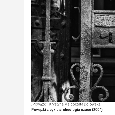
„Powązki”, Krystyna Małgorzata Dołowska
Powązki z cyklu archeologia czasu (2004)