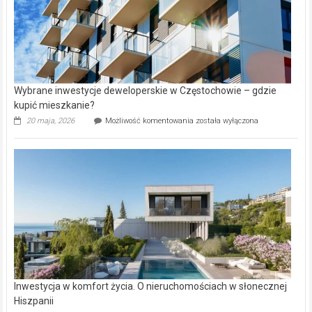
Wybrane inwestycje deweloperskie w Częstochowie – gdzie
kupić mieszkanie?
Wybrane
20 maja, 2026
Możliwość komentowania
została wyłączona
inwestycje
deweloperskie
w Częstochowie
–
gdzie
kupić
mieszkanie?
Inwestycja w komfort życia. O nieruchomościach w słonecznej
Hiszpanii