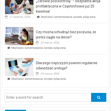
„Zdrowie pod kontrolą” – bezpłatna akcja
rehabilitacji
dla
profilaktyczna w Częstochowie już 25
seniorów!
kwietnia!
„Zdrowie
21 kwietnia, 2026
Możliwość komentowania
została wyłączona
pod
kontrolą”
–
Czy można schudnąć bez poczucia, że
bezpłatna
akcja
jesteś ciągle na diecie?
profilaktyczna
25 marca, 2026
w
Czy
Możliwość komentowania
została wyłączona
Częstochowie
można
już
schudnąć
25
bez
kwietnia!
Dlaczego mężczyźni powinni regularnie
poczucia,
że
odwiedzać urologa?
jesteś
24 marca, 2026
ciągle
Dlaczego
Możliwość komentowania
została wyłączona
na
mężczyźni
diecie?
powinni
regularnie
odwiedzać
urologa?