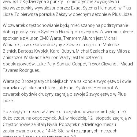
wywieźli z Kędzierzyna 3 punkty. To historyczne zwycięstwo i
pierwsze punkty wywalczone przez Exact Sytems Hemarpol w Plus
Lidze. To pierwsza porażka Zaksy w obecnym sezonie w Plus Lidze…
W czwartek częstochowianie będą mieć szansę na podtrzymanie
dobrej passy. Exatc Systems Hemarpol rozegra w Zawierciu zaległe
spotkanie z Aluron CMC Warta. Trenerem Aluron jest Michał
Winiarski, a w składzie drużyny z Zawiercia są m.in.: Mateusz
Bieniek, Bartosz Kwolek, Karol Butryn, Michał Szalacha czy Miłosz
Zniszczoł. W składzie Aluron Warty jest też czterech
obcokrajowców: Luke Pery, Samuel Copper, Trevor Clevenot i Miguel
Tavares Rodrigues.
Warta po 3 rozegranych kolejkach ma na koncie zwycięstwo i dwie
porażki czyli taki sam bilans jak Exact Systems Hemarpol. W
czwartek obydwie drużyny zagrają o swoje 2 zwycięstwo w Plus
Lidze.
Po zaległym meczu w Zawierciu częstochowianie nie będą mieć
dużo czasu na odpoczynek. Już w niedzielę, 12 listopada zagrają w
Częstochowie ze Stalą Nysa. Początek niedzielnego meczu
zaplanowano o godz. 14:45. Stal w 4 rozegranych meczach