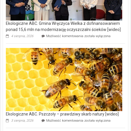
Ekologiczne ABC. Gmina Wręczyca Wielka z dofinansowaniem
ponad 15,6 mln na modernizację oczyszczalni ścieków [wideo]
Ekologiczne
4 sierpnia, 2026
Możliwość komentowania
została wyłączona
ABC.
Gmina
Wręczyca
Wielka
z
dofinansowaniem
ponad
15,6
mln
na
modernizację
oczyszczalni
ścieków
[wideo]
Ekologiczne ABC. Pszczoły – prawdziwy skarb natury [wideo]
Ekologiczne
3 sierpnia, 2026
Możliwość komentowania
została wyłączona
ABC.
Pszczoły