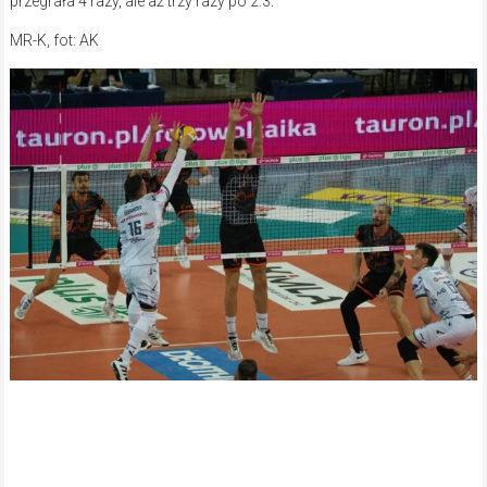
przegrała 4 razy, ale aż trzy razy po 2:3.
MR-K, fot: AK