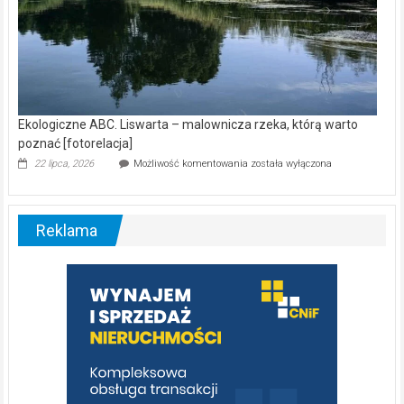
Ekologiczne ABC. Liswarta – malownicza rzeka, którą warto
poznać [fotorelacja]
Ekologiczne
22 lipca, 2026
Możliwość komentowania
została wyłączona
ABC.
Liswarta
–
malownicza
Reklama
rzeka,
którą
warto
poznać
[fotorelacja]