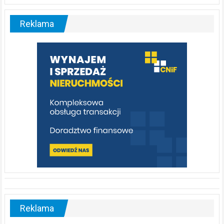
Liswarta
–
malownicza
Reklama
rzeka,
którą
warto
poznać
[fotorelacja]
Reklama