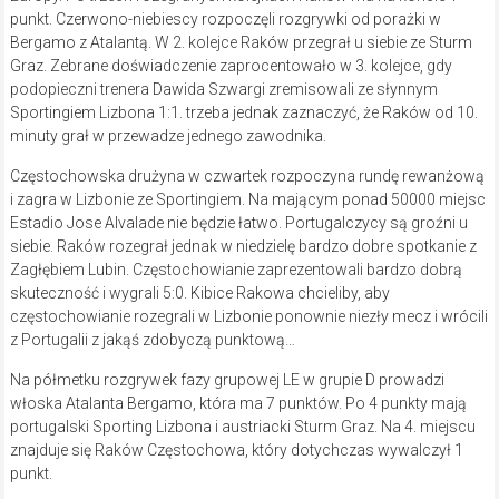
punkt. Czerwono-niebiescy rozpoczęli rozgrywki od porażki w
Bergamo z Atalantą. W 2. kolejce Raków przegrał u siebie ze Sturm
Graz. Zebrane doświadczenie zaprocentowało w 3. kolejce, gdy
podopieczni trenera Dawida Szwargi zremisowali ze słynnym
Sportingiem Lizbona 1:1. trzeba jednak zaznaczyć, że Raków od 10.
minuty grał w przewadze jednego zawodnika.
Częstochowska drużyna w czwartek rozpoczyna rundę rewanżową
i zagra w Lizbonie ze Sportingiem. Na mającym ponad 50000 miejsc
Estadio Jose Alvalade nie będzie łatwo. Portugalczycy są groźni u
siebie. Raków rozegrał jednak w niedzielę bardzo dobre spotkanie z
Zagłębiem Lubin. Częstochowianie zaprezentowali bardzo dobrą
skuteczność i wygrali 5:0. Kibice Rakowa chcieliby, aby
częstochowianie rozegrali w Lizbonie ponownie niezły mecz i wrócili
z Portugalii z jakąś zdobyczą punktową…
Na półmetku rozgrywek fazy grupowej LE w grupie D prowadzi
włoska Atalanta Bergamo, która ma 7 punktów. Po 4 punkty mają
portugalski Sporting Lizbona i austriacki Sturm Graz. Na 4. miejscu
znajduje się Raków Częstochowa, który dotychczas wywalczył 1
punkt.