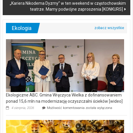
„Kariera Nikodema Dyzmy” w ten weekend w częstochowskim
teatrze. Mamy podwójne zaproszenia [KONKURS]
Ekologia
Ekologiczne ABC. Gmina Wręczyca Wielka z dofinansowaniem
ponad 15,6 mln na modernizację oczyszczalni ścieków [wideo]
Ekologiczne
4 sierpnia, 2026
Możliwość komentowania
została wyłączona
ABC.
Gmina
Wręczyca
Wielka
z