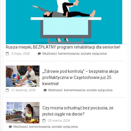
Rusza miejski, BEZPŁATNY program rehabilitacji dla seniorów!
Rusza
5 maja, 2026
Możliwość komentowania
została wyłączona
miejski,
BEZPŁATNY
program
„Zdrowie pod kontrolą” – bezpłatna akcja
rehabilitacji
dla
profilaktyczna w Częstochowie już 25
seniorów!
kwietnia!
„Zdrowie
21 kwietnia, 2026
Możliwość komentowania
została wyłączona
pod
kontrolą”
–
Czy można schudnąć bez poczucia, że
bezpłatna
akcja
jesteś ciągle na diecie?
profilaktyczna
25 marca, 2026
w
Czy
Możliwość komentowania
została wyłączona
Częstochowie