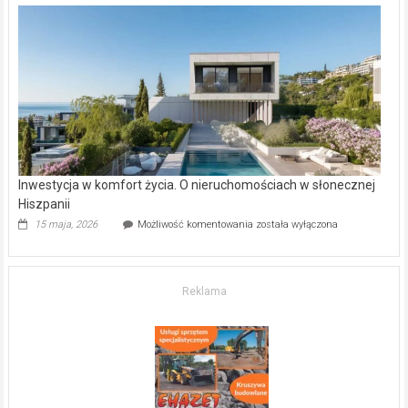
w Częstochowie
–
gdzie
kupić
mieszkanie?
Inwestycja w komfort życia. O nieruchomościach w słonecznej
Hiszpanii
Inwestycja
15 maja, 2026
Możliwość komentowania
została wyłączona
w komfort
życia.
O nieruchomościach
w słonecznej
Reklama
Hiszpanii