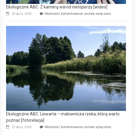
Ekologiczne ABC. Z kamerą wśród nietoperzy [wideo]
Ekologiczne
30 lipca, 2026
Możliwość komentowania
została wyłączona
ABC.
Z
kamerą
wśród
nietoperzy
[wideo]
Ekologiczne ABC. Liswarta – malownicza rzeka, którą warto
poznać [fotorelacja]
Ekologiczne
22 lipca, 2026
Możliwość komentowania
została wyłączona
ABC.