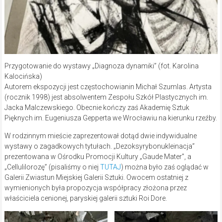
Przygotowanie do wystawy „Diagnoza dynamiki” (fot. Karolina
Kalocińska)
Autorem ekspozycji jest częstochowianin Michał Szumlas. Artysta
(rocznik 1998) jest absolwentem Zespołu Szkół Plastycznych im.
Jacka Malczewskiego. Obecnie kończy zaś Akademię Sztuk
Pięknych im. Eugeniusza Gepperta we Wrocławiu na kierunku rzeźby.
W rodzinnym mieście zaprezentował dotąd dwie indywidualne
wystawy o zagadkowych tytułach. „Dezoksyrybonukleinacja”
prezentowana w Ośrodku Promocji Kultury „Gaude Mater”, a
„Cellulilorozę” (pisaliśmy o niej
TUTAJ
) można było zaś oglądać w
Galerii Zwiastun Miejskiej Galerii Sztuki. Owocem ostatniej z
wymienionych była propozycja współpracy złożona przez
właściciela cenionej, paryskiej galerii sztuki Roi Dore.