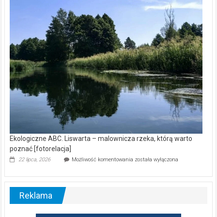
kamerą
wśród
nietoperzy
[wideo]
Ekologiczne ABC. Liswarta – malownicza rzeka, którą warto
poznać [fotorelacja]
Ekologiczne
22 lipca, 2026
Możliwość komentowania
została wyłączona
ABC.
Liswarta
–
malownicza
Reklama
rzeka,
którą
warto