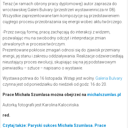
Teraz (w ramach obrony pracy dyplomowej) autor zaprasza do
wrocławskiej Galerii Bulvary (przestrzeń wystawiennicza nr 08).
Wszystkie zaprezentowane tam kompozycje są przedstawieniem
ciągłego procesu przeobrażania się energii wobec aktu twórczego.
-Przez swoją formę, pracę zachęcają do interakcji z widzem,
pozwalając mu na swobodny odczyt i interpretacje zmian
utrwalonych w procesie twórczym.
Prezentowane pokłosie zmagań odnosi się do zjawisk przemiany
energii, jej stanu i zakresu oddziaływania. Realizacje odzwierciedlają
nieustający proces ewolucji, skupiając się na jej podstawowym
pierwiastku – sztuce – napisano o wystawie.
Wystawa potrwa do 16 listopada. Wstęp jest wolny.
Galeria Bulvary
czynna jest od poniedziałku do niedzieli od godz. 16 do 20.
Prace Michała Szumlasa można obejrzeć na
michalszumlas.pl
Autorką fotografii jest Karolina Kalocińska.
red.
Czytaj także: Paryski sukces Michała Szumlasa. Prace