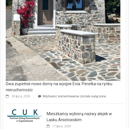
Dwa zupełnie nowe domy na wyspie Evia. Perełka na rynku
nieruchomości
Dwa
18 lipca, 2026
Możliwość komentowania
została wyłączona
zupełnie
nowe
domy
Mieszkańcy wybiorą nazwy alejek w
na
wyspie
Lasku Aniołowskim
Evia.
17 lipca, 2026
Perełka