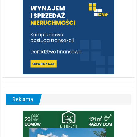
poznać
[fotorelacja]
Reklama