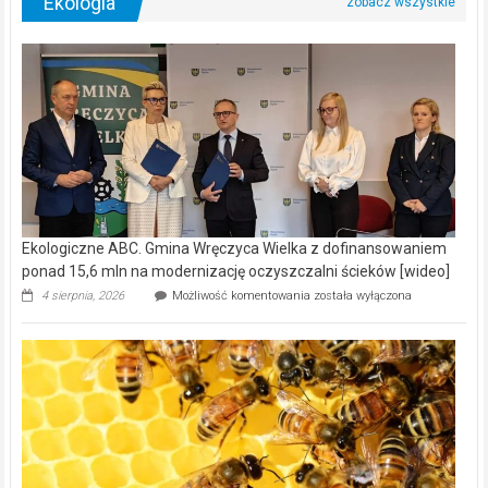
Ekologia
Ekologiczne ABC. Gmina Wręczyca Wielka z dofinansowaniem
ponad 15,6 mln na modernizację oczyszczalni ścieków [wideo]
Ekologiczne
4 sierpnia, 2026
Możliwość komentowania
została wyłączona
ABC.
Gmina
Wręczyca
Wielka
z
dofinansowaniem
ponad
15,6
mln
na
modernizację