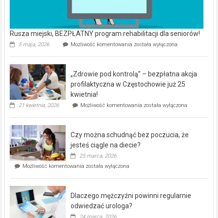
Rusza miejski, BEZPŁATNY program rehabilitacji dla seniorów!
Rusza
5 maja, 2026
Możliwość komentowania
została wyłączona
miejski,
BEZPŁATNY
program
„Zdrowie pod kontrolą” – bezpłatna akcja
rehabilitacji
dla
profilaktyczna w Częstochowie już 25
seniorów!
kwietnia!
„Zdrowie
21 kwietnia, 2026
Możliwość komentowania
została wyłączona
pod
kontrolą”
–
Czy można schudnąć bez poczucia, że
bezpłatna
akcja
jesteś ciągle na diecie?
profilaktyczna
25 marca, 2026
w
Czy
Możliwość komentowania
została wyłączona
Częstochowie
można
już
schudnąć
25
bez
kwietnia!
Dlaczego mężczyźni powinni regularnie
poczucia,
że
odwiedzać urologa?
jesteś
24 marca, 2026