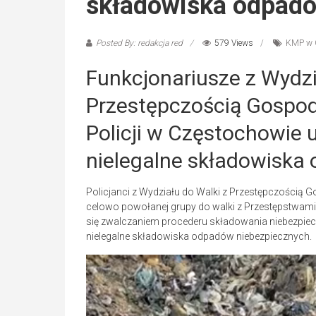
składowiska odpad
Posted By: redakcja red
579 Views
KMP w 
Funkcjonariusze z Wydzi
Przestępczością Gospod
Policji w Częstochowie u
nielegalne składowiska
Policjanci z Wydziału do Walki z Przestępczością 
celowo powołanej grupy do walki z Przestępstwami 
się zwalczaniem procederu składowania niebezpiec
nielegalne składowiska odpadów niebezpiecznych.