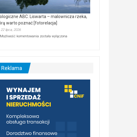
ologiczne ABC. Liswarta – malownicza rzeka,
órą warto poznać [fotorelacja]
22 lipca, 2026
Ekologiczne
Możliwość komentowania
została wyłączona
ABC.
Liswarta
–
malownicza
rzeka,
którą
Reklama
warto
poznać
[fotorelacja]