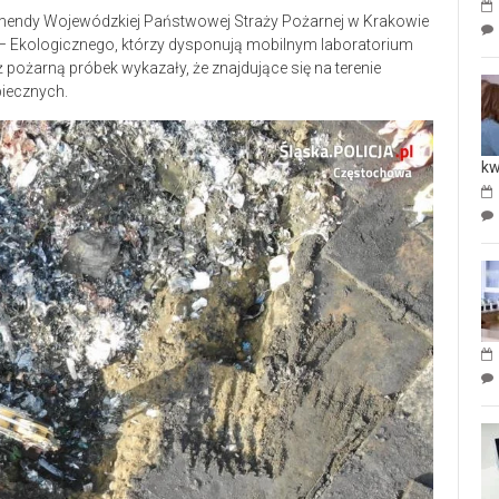
Komendy Wojewódzkiej Państwowej Straży Pożarnej w Krakowie
– Ekologicznego, którzy dysponują mobilnym laboratorium
pożarną próbek wykazały, że znajdujące się na terenie
piecznych.
kw