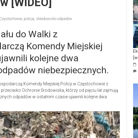
ów [WIDEO]
Częstochowie
,
policja
,
składowisko odpadów
ału do Walki z
arczą Komendy Miejskiej
Ek
jawnili kolejne dwa
[w
 odpadów niebezpiecznych.
Gospodarczą Komendy Miejskiej Policji w Częstochowie z
przeciwko Ochronie Środowiska, którzy od pięciu lat zajmują
znych odpadów w ostatnim czasie ujawnili kolejne dwa