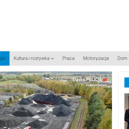
gia
Kultura i rozrywka
Praca
Motoryzacja
Dom