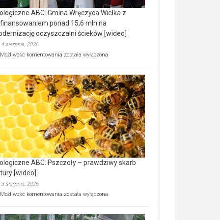
ologiczne ABC. Gmina Wręczyca Wielka z
finansowaniem ponad 15,6 mln na
dernizację oczyszczalni ścieków [wideo]
4 sierpnia, 2026
Ekologiczne
Możliwość komentowania
została wyłączona
ABC.
Gmina
Wręczyca
Wielka
z
dofinansowaniem
ponad
15,6
mln
na
modernizację
oczyszczalni
ścieków
ologiczne ABC. Pszczoły – prawdziwy skarb
[wideo]
tury [wideo]
3 sierpnia, 2026
Ekologiczne
Możliwość komentowania
została wyłączona
ABC.
Pszczoły
–