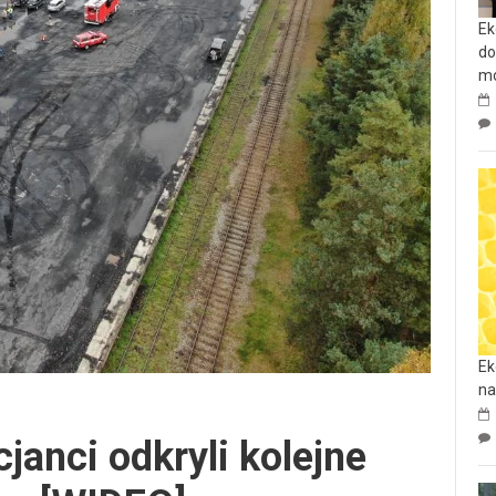
Ek
do
mo
Ek
na
janci odkryli kolejne