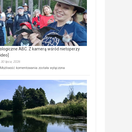
prawdziwy
skarb
natury
[wideo]
ologiczne ABC. Z kamerą wśród nietoperzy
ideo]
30 lipca, 2026
Ekologiczne
Możliwość komentowania
została wyłączona
ABC.
Z
kamerą
wśród
nietoperzy
[wideo]