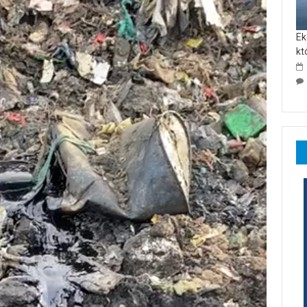
Ek
kt