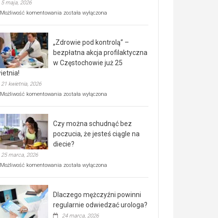
5 maja, 2026
Rusza
Możliwość komentowania
została wyłączona
miejski,
BEZPŁATNY
program
„Zdrowie pod kontrolą” –
rehabilitacji
dla
bezpłatna akcja profilaktyczna
seniorów!
w Częstochowie już 25
ietnia!
21 kwietnia, 2026
„Zdrowie
Możliwość komentowania
została wyłączona
pod
kontrolą”
–
Czy można schudnąć bez
bezpłatna
akcja
poczucia, że jesteś ciągle na
profilaktyczna
diecie?
w
25 marca, 2026
Częstochowie
już
Czy
Możliwość komentowania
została wyłączona
25
można
kwietnia!
schudnąć
bez
Dlaczego mężczyźni powinni
poczucia,
że
regularnie odwiedzać urologa?
jesteś
24 marca, 2026