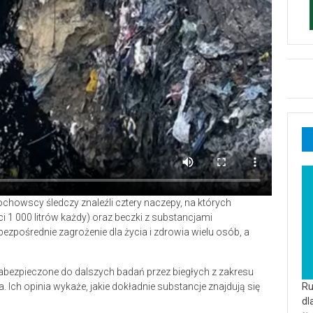
ochowscy śledczy znaleźli cztery naczepy, na których
 1 000 litrów każdy) oraz beczki z substancjami
pośrednie zagrożenie dla życia i zdrowia wielu osób, a
abezpieczone do dalszych badań przez biegłych z zakresu
 Ich opinia wykaże, jakie dokładnie substancje znajdują się
Ru
dl