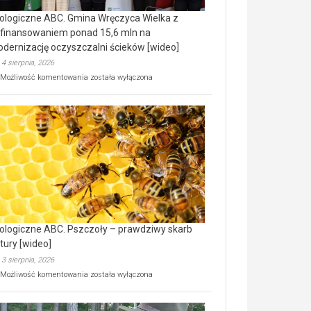
ologiczne ABC. Gmina Wręczyca Wielka z
finansowaniem ponad 15,6 mln na
dernizację oczyszczalni ścieków [wideo]
4 sierpnia, 2026
Ekologiczne
Możliwość komentowania
została wyłączona
ABC.
Gmina
Wręczyca
Wielka
z
dofinansowaniem
ponad
15,6
mln
na
modernizację
oczyszczalni
ścieków
ologiczne ABC. Pszczoły – prawdziwy skarb
[wideo]
tury [wideo]
3 sierpnia, 2026
Ekologiczne
Możliwość komentowania
została wyłączona
ABC.
Pszczoły
–