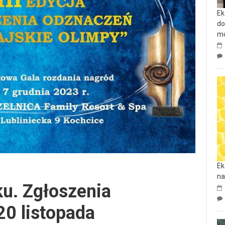
Ek
do
mo
Ek
na
ku. Zgłoszenia
20 listopada