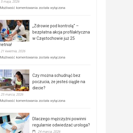
5 maja, 2026
Rusza
Możliwość komentowania
została wyłączona
miejski,
BEZPŁATNY
program
„Zdrowie pod kontrolą” –
rehabilitacji
dla
bezpłatna akcja profilaktyczna
seniorów!
w Częstochowie już 25
ietnia!
21 kwietnia, 2026
„Zdrowie
Możliwość komentowania
została wyłączona
pod
kontrolą”
–
Czy można schudnąć bez
bezpłatna
akcja
poczucia, że jesteś ciągle na
profilaktyczna
diecie?
w
25 marca, 2026
Częstochowie
już
Czy
Możliwość komentowania
została wyłączona
25
można
kwietnia!
schudnąć
bez
Dlaczego mężczyźni powinni
poczucia,
że
regularnie odwiedzać urologa?
jesteś
24 marca, 2026