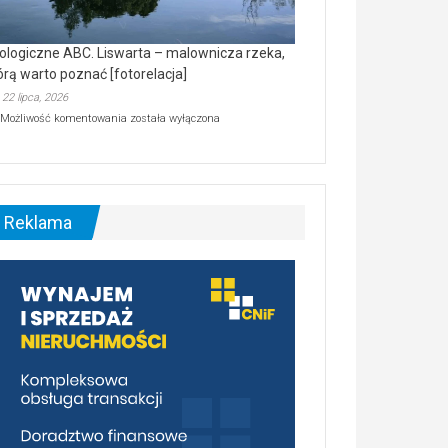
ologiczne ABC. Liswarta – malownicza rzeka,
órą warto poznać [fotorelacja]
22 lipca, 2026
Ekologiczne
Możliwość komentowania
została wyłączona
ABC.
Liswarta
–
malownicza
rzeka,
którą
Reklama
warto
poznać
[fotorelacja]