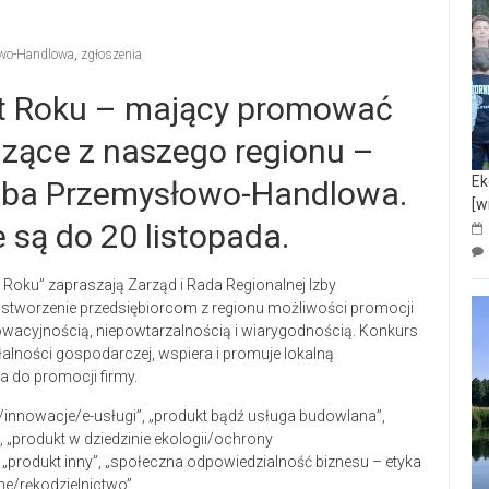
owo-Handlowa
,
zgłoszenia
kt Roku – mający promować
dzące z naszego regionu –
Ek
Izba Przemysłowo-Handlowa.
[w
są do 20 listopada.
t Roku” zapraszają Zarząd i Rada Regionalnej Izby
stworzenie przedsiębiorcom z regionu możliwości promocji
nowacyjnością, niepowtarzalnością i wiarygodnością. Konkurs
lności gospodarczej, wspiera i promuje lokalną
a do promocji firmy.
e/innowacje/e-usługi”, „produkt bądź usługa budowlana”,
 „produkt w dziedzinie ekologii/ochrony
 „produkt inny”, „społeczna odpowiedzialność biznesu – etyka
ne/rękodzielnictwo”.