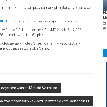
 firma rodzinna”, „najlepszy samorząd terytorialny roku” oraz
Ek
kt
RIPH
– tak dostępny jest również regulamin konkursu.
a w Biurze RIPH pod adresem Al. NMP 24 lok. 5; 42-202
58 lub mailowo – izba@riph.eu.
dbędzie się w Hotelu Strzelnica Family Resort&Spa w
nie odznaczeń „Jurajskie Olimpy”.
a częstochowianina Michała Szumlasa
na częstochowskim Zawodziu powstanie komisariat policji