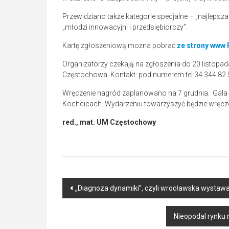
Przewidziano także kategorie specjalne – „najlepsza
„młodzi innowacyjni i przedsiębiorczy”.
Kartę zgłoszeniową można pobrać
ze strony www 
Organizatorzy czekają na zgłoszenia do 20 listopad
Częstochowa. Kontakt: pod numerem tel 34 344 82 
Wręczenie nagród zaplanowano na 7 grudnia. Gala o
Kochcicach. Wydarzeniu towarzyszyć będzie wręcze
red., mat. UM Częstochowy
Post
„Diagnoza dynamiki”, czyli wrocławska wystaw
navigation
Nieopodal rynku 