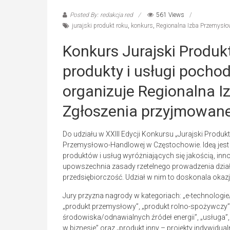
Posted By: redakcja red
561 Views
jurajski produkt roku
,
konkurs
,
Regionalna Izba Przemysł
Konkurs Jurajski Produ
produkty i usługi pocho
organizuje Regionalna 
Zgłoszenia przyjmowane 
Do udziału w XXIII Edycji Konkursu „Jurajski Produk
Przemysłowo-Handlowej w Częstochowie. Ideą jest 
produktów i usług wyróżniających się jakością, in
upowszechnia zasady rzetelnego prowadzenia działa
przedsiębiorczość. Udział w nim to doskonala okazj
Jury przyzna nagrody w kategoriach: „e-technologi
„produkt przemysłowy”, „produkt rolno-spożywczy”,
środowiska/odnawialnych źródeł energii”, „usługa”,
w biznesie” oraz „produkt inny – projekty indywidual