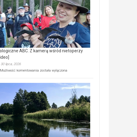
prawdziwy
skarb
natury
[wideo]
ologiczne ABC. Z kamerą wśród nietoperzy
ideo]
30 lipca, 2026
Ekologiczne
Możliwość komentowania
została wyłączona
ABC.
Z
kamerą
wśród
nietoperzy
[wideo]