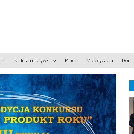
gia
Kultura i rozrywka
Praca
Motoryzacja
Dom