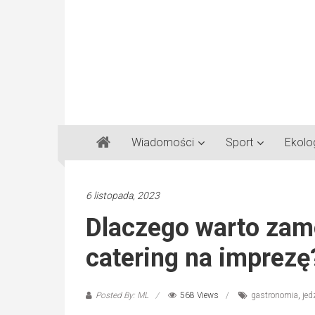
Gazeta
Wiadomości
Sport
Ekolo
Regionalna
Częstochowa,
Kłobuck,
6 listopada, 2023
Lubliniec,
Dlaczego warto za
Myszków
catering na imprezę
Posted By: ML
568 Views
gastronomia
,
jed