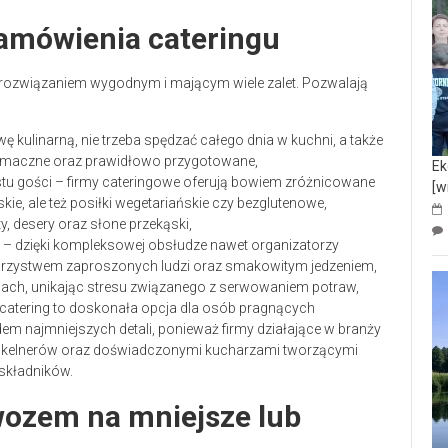
zamówienia cateringu
 rozwiązaniem wygodnym i mającym wiele zalet. Pozwalają
 kulinarną, nie trzeba spędzać całego dnia w kuchni, a także
t smaczne oraz prawidłowo przygotowane,
Ek
tu gości – firmy cateringowe oferują bowiem zróżnicowane
[w
skie, ale też posiłki wegetariańskie czy bezglutenowe,
, desery oraz słone przekąski,
– dzięki kompleksowej obsłudze nawet organizatorzy
owarzystwem zaproszonych ludzi oraz smakowitym jedzeniem,
jach, unikając stresu związanego z serwowaniem potraw,
catering to doskonała opcja dla osób pragnących
m najmniejszych detali, ponieważ firmy działające w branży
m kelnerów oraz doświadczonymi kucharzami tworzącymi
 składników.
wozem na mniejsze lub