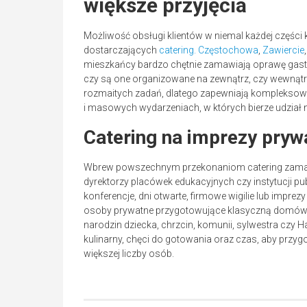
większe przyjęcia
Możliwość obsługi klientów w niemal każdej części kr
dostarczających
catering. Częstochowa
,
Zawiercie
mieszkańcy bardzo chętnie zamawiają oprawę gastr
czy są one organizowane na zewnątrz, czy wewnątrz
rozmaitych zadań, dlatego zapewniają kompleksową
i masowych wydarzeniach, w których bierze udział
Catering na imprezy pryw
Wbrew powszechnym przekonaniom catering zamawiaj
dyrektorzy placówek edukacyjnych czy instytucji pub
konferencje, dni otwarte, firmowe wigilie lub imprez
osoby prywatne przygotowujące klasyczną domówkę lu
narodzin dziecka, chrzcin, komunii, sylwestra czy 
kulinarny, chęci do gotowania oraz czas, aby przygot
większej liczby osób.