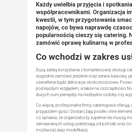
Każdy uwielbia przyjęcia i spotkania
współpracownikami. Organizacja i
kwestii, w tym przygotowania smac
napojów, co bywa naprawdę czasoc
popularnością cieszy się catering.
zamówić oprawę kulinarną w profesj
Co wchodzi w zakres us
Dużą zaletą korzystania z kompleksowej obsługi cat
wygodnie zamówić jedzenie oraz serwis kawowy, jak i
oświetlenie bądź dekoracje okolicznościowe. Pozw
pod każdym względem, a także na oszczędności f
dużych sum pieniędzy na niezbędne ozdoby czy wypo
Co więcej, profesjonalne firmy cateringowe oferują
przyjazdem gości. Dostarczają posiłki i inne eleme
co sprawia, że organizatorzy zupełnie nie muszą 
zamawianych usług uzależniają od potrzeb oraz ocz
możliwość jego modyfikacji.