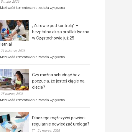
5 maja, 2026
Rusza
Możliwość komentowania
została wyłączona
miejski,
BEZPŁATNY
program
„Zdrowie pod kontrolą” –
rehabilitacji
dla
bezpłatna akcja profilaktyczna
seniorów!
w Częstochowie już 25
ietnia!
21 kwietnia, 2026
„Zdrowie
Możliwość komentowania
została wyłączona
pod
kontrolą”
–
Czy można schudnąć bez
bezpłatna
akcja
poczucia, że jesteś ciągle na
profilaktyczna
diecie?
w
25 marca, 2026
Częstochowie
już
Czy
Możliwość komentowania
została wyłączona
25
można
kwietnia!
schudnąć
bez
Dlaczego mężczyźni powinni
poczucia,
że
regularnie odwiedzać urologa?
jesteś
24 marca, 2026