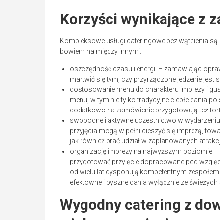
Korzyści wynikające z 
Kompleksowe usługi cateringowe bez wątpienia są
bowiem na między innymi:
oszczędność czasu i energii – zamawiając oprawę
martwić się tym, czy przyrządzone jedzenie jes
dostosowanie menu do charakteru imprezy i gus
menu, w tym nie tylko tradycyjne ciepłe dania pol
dodatkowo na zamówienie przygotowują też torty
swobodne i aktywne uczestnictwo w wydarzeniu 
przyjęcia mogą w pełni cieszyć się imprezą, t
jak również brać udział w zaplanowanych atrakc
organizację imprezy na najwyższym poziomie – 
przygotować przyjęcie dopracowane pod względe
od wielu lat dysponują kompetentnym zespołe
efektowne i pyszne dania wyłącznie ze świeżych
Wygodny catering z do