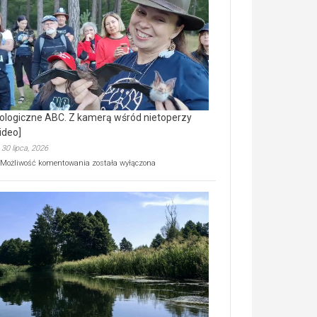
prawdziwy
skarb
natury
[wideo]
ologiczne ABC. Z kamerą wśród nietoperzy
ideo]
30 lipca, 2026
Ekologiczne
Możliwość komentowania
została wyłączona
ABC.
Z
kamerą
wśród
nietoperzy
[wideo]