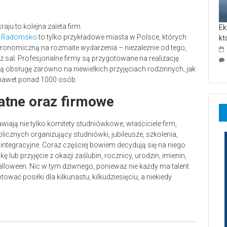
aju to kolejna zaleta firm
Ek
,
Radomsko
to tylko przykładowe miasta w Polsce, których
kt
onomiczną na rozmaite wydarzenia – niezależnie od tego,
 sal. Profesjonalne firmy są przygotowane na realizację
 obsługę zarówno na niewielkich przyjęciach rodzinnych, jak
 nawet ponad 1000 osób.
atne oraz firmowe
ą nie tylko komitety studniówkowe, właściciele firm,
licznych organizujący studniówki, jubileusze, szkolenia,
y integracyjne. Coraz częściej bowiem decydują się na niego
b przyjęcie z okazji zaślubin, rocznicy, urodzin, imienin,
Halloween. Nic w tym dziwnego, ponieważ nie każdy ma talent
ować posiłki dla kilkunastu, kilkudziesięciu, a niekiedy