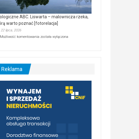
ologiczne ABC. Liswarta – malownicza rzeka,
órą warto poznać [fotorelacja]
22 lipca, 2026
Ekologiczne
Możliwość komentowania
została wyłączona
ABC.
Liswarta
–
malownicza
rzeka,
którą
Reklama
warto
poznać
[fotorelacja]