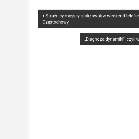
Post
Strażnicy miejscy realizowali w weekend tele
Częstochowy
navigation
„Diagnoza dynamiki”, czyl