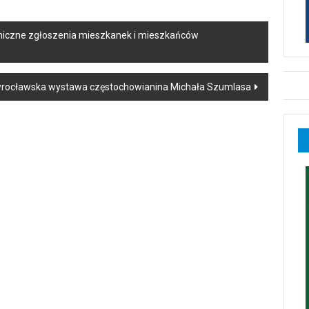
foniczne zgłoszenia mieszkanek i mieszkańców
i wrocławska wystawa częstochowianina Michała Szumlasa