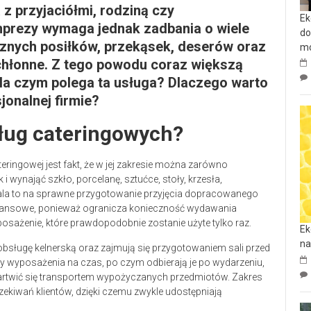
 z przyjaciółmi, rodziną czy
Ek
mprezy wymaga jednak zadbania o wiele
do
znych posiłków, przekąsek, deserów oraz
mo
hłonne. Z tego powodu coraz większą
 Na czym polega ta usługa? Dlaczego warto
onalnej firmie?
ług cateringowych?
eringowej jest fakt, że w jej zakresie można zarówno
 wynająć szkło, porcelanę, sztućce, stoły, krzesła,
ala to na sprawne przygotowanie przyjęcia dopracowanego
inansowe, ponieważ ogranicza konieczność wydawania
sażenie, które prawdopodobnie zostanie użyte tylko raz.
Ek
na
 obsługę kelnerską oraz zajmują się przygotowaniem sali przed
nty wyposażenia na czas, po czym odbierają je po wydarzeniu,
martwić się transportem wypożyczanych przedmiotów. Zakres
ekiwań klientów, dzięki czemu zwykle udostępniają