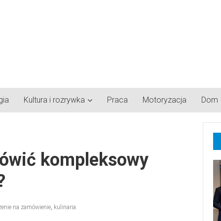
gia
Kultura i rozrywka
Praca
Motoryzacja
Dom
mówić kompleksowy
?
zenie na zamówienie
,
kulinaria