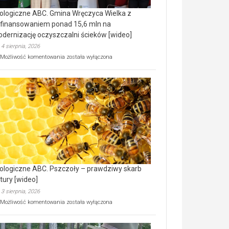
ologiczne ABC. Gmina Wręczyca Wielka z
finansowaniem ponad 15,6 mln na
dernizację oczyszczalni ścieków [wideo]
4 sierpnia, 2026
Ekologiczne
Możliwość komentowania
została wyłączona
ABC.
Gmina
Wręczyca
Wielka
z
dofinansowaniem
ponad
15,6
mln
na
modernizację
oczyszczalni
ścieków
ologiczne ABC. Pszczoły – prawdziwy skarb
[wideo]
tury [wideo]
3 sierpnia, 2026
Ekologiczne
Możliwość komentowania
została wyłączona
ABC.
Pszczoły
–