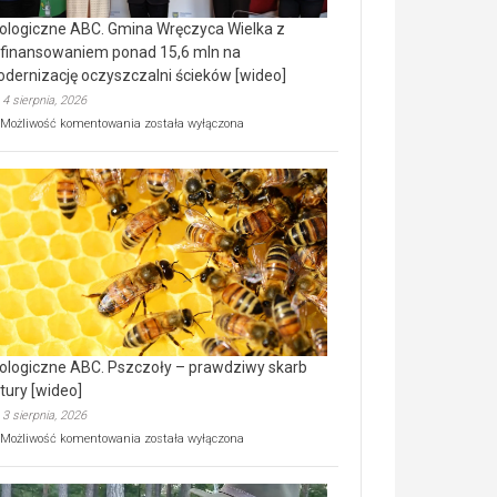
ologiczne ABC. Gmina Wręczyca Wielka z
finansowaniem ponad 15,6 mln na
dernizację oczyszczalni ścieków [wideo]
4 sierpnia, 2026
Ekologiczne
Możliwość komentowania
została wyłączona
ABC.
Gmina
Wręczyca
Wielka
z
dofinansowaniem
ponad
15,6
mln
na
modernizację
oczyszczalni
ścieków
ologiczne ABC. Pszczoły – prawdziwy skarb
[wideo]
tury [wideo]
3 sierpnia, 2026
Ekologiczne
Możliwość komentowania
została wyłączona
ABC.
Pszczoły
–