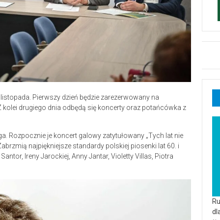
listopada. Pierwszy dzień będzie zarezerwowany na
 Z kolei drugiego dnia odbędą się koncerty oraz potańcówka z
. Rozpocznie je koncert galowy zatytułowany „Tych lat nie
brzmią najpiękniejsze standardy polskiej piosenki lat 60. i
ntor, Ireny Jarockiej, Anny Jantar, Violetty Villas, Piotra
Ru
dl