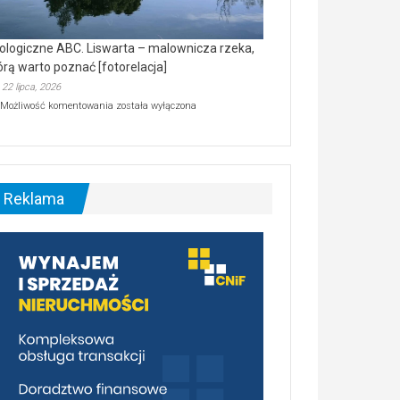
ologiczne ABC. Liswarta – malownicza rzeka,
órą warto poznać [fotorelacja]
22 lipca, 2026
Ekologiczne
Możliwość komentowania
została wyłączona
ABC.
Liswarta
–
malownicza
rzeka,
którą
Reklama
warto
poznać
[fotorelacja]