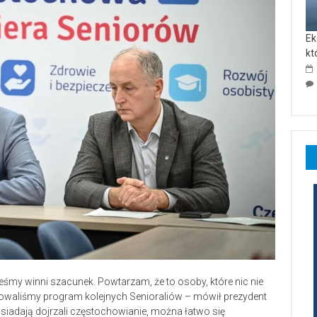
Ek
kt
steśmy winni szacunek. Powtarzam, że to osoby, które nic nie
towaliśmy program kolejnych Senioraliów – mówił prezydent
posiadają dojrzali częstochowianie, można łatwo się