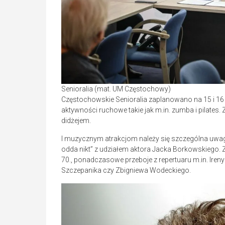
Senioralia (mat. UM Częstochowy)
Częstochowskie Senioralia zaplanowano na 15 i 16 
aktywności ruchowe takie jak m.in. zumba i pilates.
didżejem.
I muzycznym atrakcjom należy się szczególna uwaga
odda nikt” z udziałem aktora Jacka Borkowskiego. Za
70., ponadczasowe przeboje z repertuaru m.in. Ireny Sa
Szczepanika czy Zbigniewa Wodeckiego.