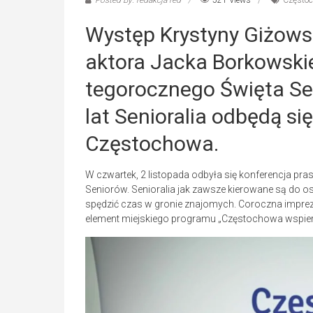
Posted By: redakcja red
521 Views
Często
Występ Krystyny Giżowsk
aktora Jacka Borkowski
tegorocznego Święta Se
lat Senioralia odbędą si
Częstochowa.
W czwartek, 2 listopada odbyła się konferencja p
Seniorów. Senioralia jak zawsze kierowane są do osó
spędzić czas w gronie znajomych. Coroczna impreza
element miejskiego programu „Częstochowa wspier