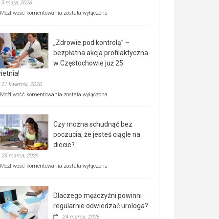
5 maja, 2026
Rusza
Możliwość komentowania
została wyłączona
miejski,
BEZPŁATNY
program
„Zdrowie pod kontrolą” –
rehabilitacji
dla
bezpłatna akcja profilaktyczna
seniorów!
w Częstochowie już 25
ietnia!
21 kwietnia, 2026
„Zdrowie
Możliwość komentowania
została wyłączona
pod
kontrolą”
–
Czy można schudnąć bez
bezpłatna
akcja
poczucia, że jesteś ciągle na
profilaktyczna
diecie?
w
25 marca, 2026
Częstochowie
już
Czy
Możliwość komentowania
została wyłączona
25
można
kwietnia!
schudnąć
bez
Dlaczego mężczyźni powinni
poczucia,
że
regularnie odwiedzać urologa?
jesteś
24 marca, 2026