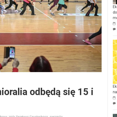
Ek
do
mo
Ek
oralia odbędą się 15 i
na