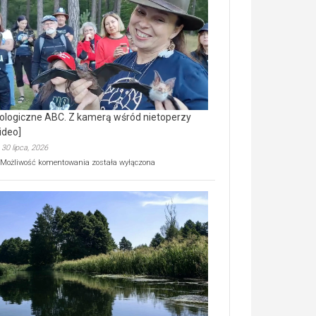
prawdziwy
skarb
natury
[wideo]
ologiczne ABC. Z kamerą wśród nietoperzy
ideo]
30 lipca, 2026
Ekologiczne
Możliwość komentowania
została wyłączona
ABC.
Z
kamerą
wśród
nietoperzy
[wideo]