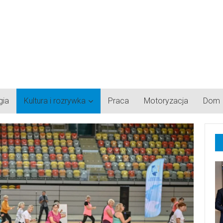
gia
Kultura i rozrywka
Praca
Motoryzacja
Dom