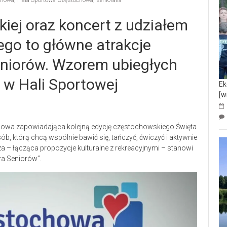
chowa
,
Hala Sportowa Częstochowa
,
senioralia
iej oraz koncert z udziałem
ego to główne atrakcje
niorów. Wzorem ubiegłych
ę w Hali Sportowej
Ek
[w
rasowa zapowiadająca kolejną edycję częstochowskiego Święta
b, którą chcą wspólnie bawić się, tańczyć, ćwiczyć i aktywnie
 – łącząca propozycje kulturalne z rekreacyjnymi – stanowi
a Seniorów”.