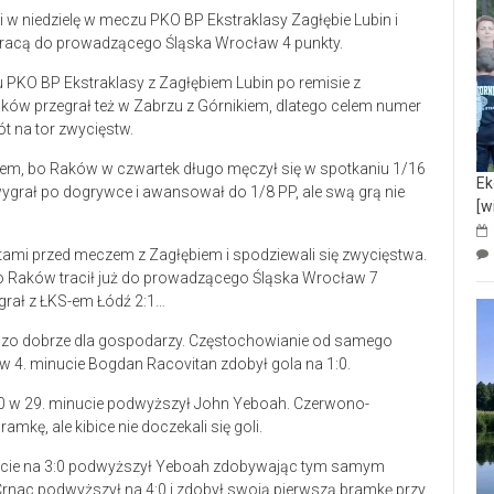
w niedzielę w meczu PKO BP Ekstraklasy Zagłębie Lubin i
 tracą do prowadzącego Śląska Wrocław 4 punkty.
 PKO BP Ekstraklasy z Zagłębiem Lubin po remisie z
ów przegrał też w Zabrzu z Górnikiem, dlatego celem numer
ót na tor zwycięstw.
ębiem, bo Raków w czwartek długo męczył się w spotkaniu 1/16
Ek
grał po dogrywce i awansował do 1/8 PP, ale swą grą nie
[w
mistami przed meczem z Zagłębiem i spodziewali się zwycięstwa.
 Raków tracił już do prowadzącego Śląska Wrocław 7
ygrał z ŁKS-em Łódź 2:1…
dzo dobrze dla gospodarzy. Częstochowianie od samego
 w 4. minucie Bogdan Racovitan zdobył gola na 1:0.
2:0 w 29. minucie podwyższył John Yeboah. Czerwono-
amkę, ale kibice nie doczekali się goli.
ucie na 3:0 podwyższył Yeboah zdobywając tym samym
Crnac podwyższył na 4:0 i zdobył swoją pierwszą bramkę przy