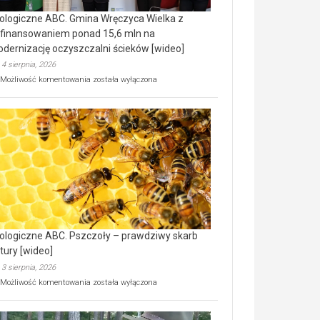
ologiczne ABC. Gmina Wręczyca Wielka z
finansowaniem ponad 15,6 mln na
dernizację oczyszczalni ścieków [wideo]
4 sierpnia, 2026
Ekologiczne
Możliwość komentowania
została wyłączona
ABC.
Gmina
Wręczyca
Wielka
z
dofinansowaniem
ponad
15,6
mln
na
modernizację
oczyszczalni
ścieków
ologiczne ABC. Pszczoły – prawdziwy skarb
[wideo]
tury [wideo]
3 sierpnia, 2026
Ekologiczne
Możliwość komentowania
została wyłączona
ABC.
Pszczoły
–