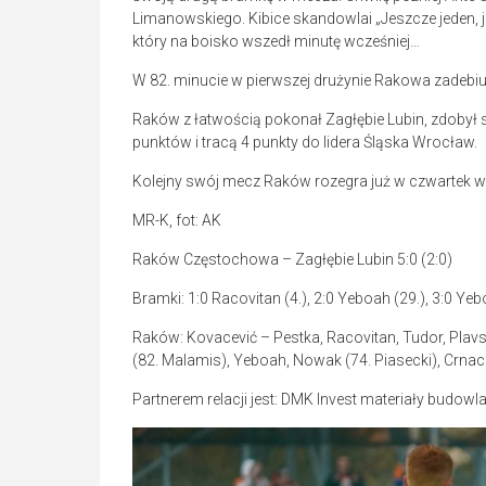
Limanowskiego. Kibice skandowlai „Jeszcze jeden, j
który na boisko wszedł minutę wcześniej…
W 82. minucie w pierwszej drużynie Rakowa zadeb
Raków z łatwością pokonał Zagłębie Lubin, zdobył
punktów i tracą 4 punkty do lidera Śląska Wrocław.
Kolejny swój mecz Raków rozegra już w czwartek w L
MR-K, fot: AK
Raków Częstochowa – Zagłębie Lubin 5:0 (2:0)
Bramki: 1:0 Racovitan (4.), 2:0 Yeboah (29.), 3:0 Yeboa
Raków: Kovacević – Pestka, Racovitan, Tudor, Plavsi
(82. Malamis), Yeboah, Nowak (74. Piasecki), Crnac
Partnerem relacji jest: DMK Invest materiały budow