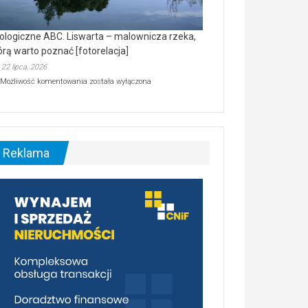
ologiczne ABC. Liswarta – malownicza rzeka,
órą warto poznać [fotorelacja]
22 lipca, 2026
Ekologiczne
Możliwość komentowania
została wyłączona
ABC.
Liswarta
–
malownicza
rzeka,
którą
Reklama
warto
poznać
[fotorelacja]