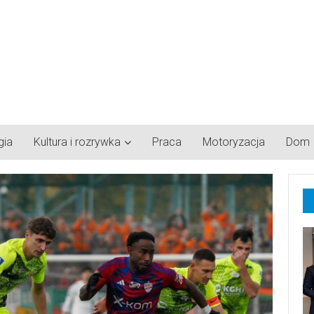
gia
Kultura i rozrywka
Praca
Motoryzacja
Dom