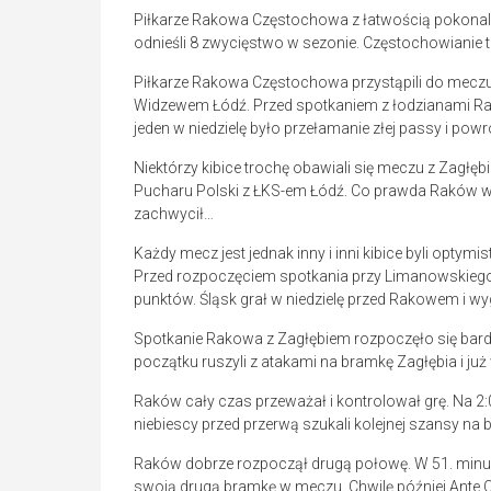
Piłkarze Rakowa Częstochowa z łatwością pokonali 
odnieśli 8 zwycięstwo w sezonie. Częstochowianie
Piłkarze Rakowa Częstochowa przystąpili do meczu
Widzewem Łódź. Przed spotkaniem z łodzianami Rak
jeden w niedzielę było przełamanie złej passy i powr
Niektórzy kibice trochę obawiali się meczu z Zagł
Pucharu Polski z ŁKS-em Łódź. Co prawda Raków wy
zachwycił…
Każdy mecz jest jednak inny i inni kibice byli opty
Przed rozpoczęciem spotkania przy Limanowskiego
punktów. Śląsk grał w niedzielę przed Rakowem i w
Spotkanie Rakowa z Zagłębiem rozpoczęło się bar
początku ruszyli z atakami na bramkę Zagłębia i już
Raków cały czas przeważał i kontrolował grę. Na 
niebiescy przed przerwą szukali kolejnej szansy na br
Raków dobrze rozpoczął drugą połowę. W 51. min
swoją drugą bramkę w meczu. Chwilę później Ante 