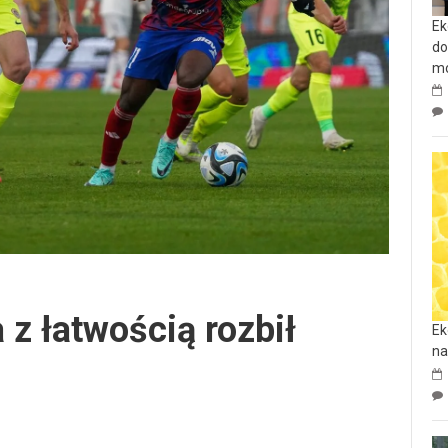
Ek
do
mo
z łatwością rozbił
Ek
na