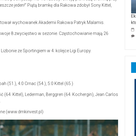
eszcze jeden!” Piątą bramkę dla Rakowa zdobył Sony Kittel,
Ek
iutował wychowanek Akademii Rakowa Patryk Malamis.
kt
 swoje 8 zwycięstwo w sezonie. Częstochowianie mają 26
izbonie ze Sportingiem w 4. kolejce Ligi Europy.
h (51.), 4:0 Crnac (54.), 5:0 Kittel (65.)
ć (64. Kittel), Lederman, Berggren (64. Kochergin), Jean Carlos
.
lane (www.dmkinvest.pl)