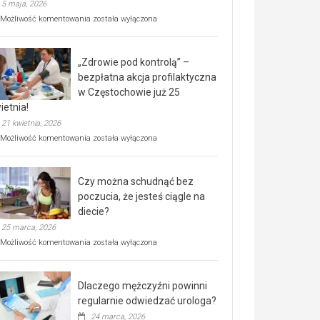
5 maja, 2026
Rusza
Możliwość komentowania
została wyłączona
miejski,
BEZPŁATNY
program
„Zdrowie pod kontrolą” –
rehabilitacji
dla
bezpłatna akcja profilaktyczna
seniorów!
w Częstochowie już 25
ietnia!
21 kwietnia, 2026
„Zdrowie
Możliwość komentowania
została wyłączona
pod
kontrolą”
–
Czy można schudnąć bez
bezpłatna
akcja
poczucia, że jesteś ciągle na
profilaktyczna
diecie?
w
25 marca, 2026
Częstochowie
już
Czy
Możliwość komentowania
została wyłączona
25
można
kwietnia!
schudnąć
bez
Dlaczego mężczyźni powinni
poczucia,
że
regularnie odwiedzać urologa?
jesteś
24 marca, 2026