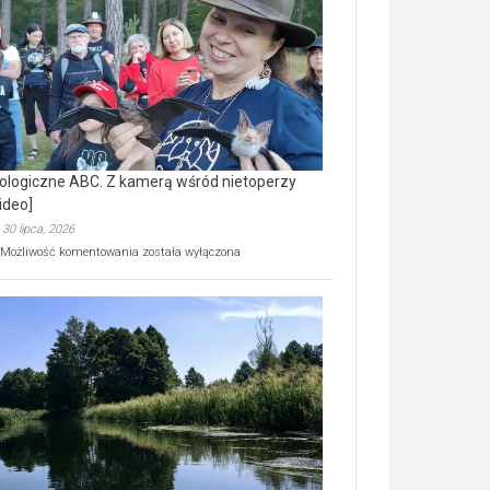
prawdziwy
skarb
natury
[wideo]
ologiczne ABC. Z kamerą wśród nietoperzy
ideo]
30 lipca, 2026
Ekologiczne
Możliwość komentowania
została wyłączona
ABC.
Z
kamerą
wśród
nietoperzy
[wideo]