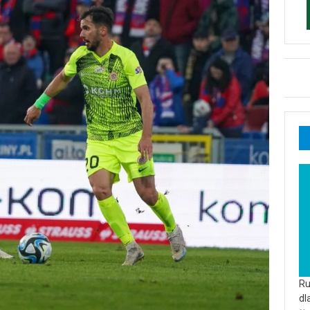
Ru
dl