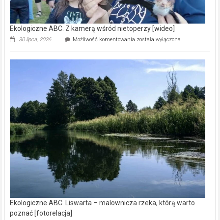
Ekologiczne ABC. Z kamerą wśród nietoperzy [wideo]
Ekologiczne
30 lipca, 2026
Możliwość komentowania
została wyłączona
ABC.
Z
kamerą
wśród
nietoperzy
[wideo]
Ekologiczne ABC. Liswarta – malownicza rzeka, którą warto
poznać [fotorelacja]