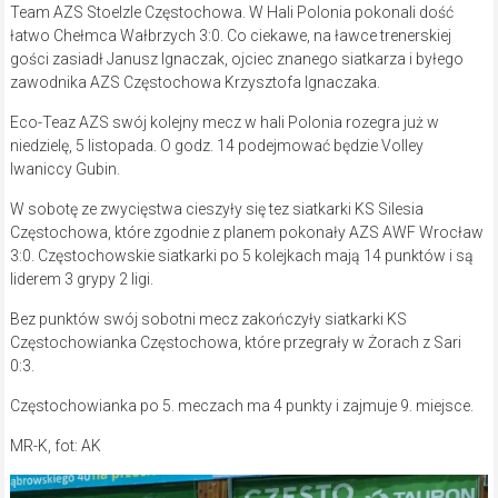
Team AZS Stoelzle Częstochowa. W Hali Polonia pokonali dość
łatwo Chełmca Wałbrzych 3:0. Co ciekawe, na ławce trenerskiej
gości zasiadł Janusz Ignaczak, ojciec znanego siatkarza i byłego
zawodnika AZS Częstochowa Krzysztofa Ignaczaka.
Eco-Teaz AZS swój kolejny mecz w hali Polonia rozegra już w
niedzielę, 5 listopada. O godz. 14 podejmować będzie Volley
Iwaniccy Gubin.
W sobotę ze zwycięstwa cieszyły się tez siatkarki KS Silesia
Częstochowa, które zgodnie z planem pokonały AZS AWF Wrocław
3:0. Częstochowskie siatkarki po 5 kolejkach mają 14 punktów i są
liderem 3 grypy 2 ligi.
Bez punktów swój sobotni mecz zakończyły siatkarki KS
Częstochowianka Częstochowa, które przegrały w Żorach z Sari
0:3.
Częstochowianka po 5. meczach ma 4 punkty i zajmuje 9. miejsce.
MR-K, fot: AK