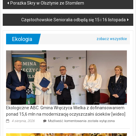
Post
Porażka Skry w Olsztynie ze Stomilem
navigation
Częstochowskie Senioralia odbędą się 15 i 16 listopada
Ekologia
Ekologiczne ABC. Gmina Wręczyca Wielka z dofinansowaniem
ponad 15,6 mln na modernizację oczyszczalni ścieków [wideo]
Ekologiczne
4 sierpnia, 2026
Możliwość komentowania
została wyłączona
ABC.
Gmina
Wręczyca