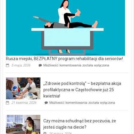
Rusza miejski, BEZPŁATNY program rehabilitacji dla seniorów!
Rusza
5 maja, 2026
Możliwość komentowania
została wyłączona
miejski,
BEZPŁATNY
program
„Zdrowie pod kontrolą” – bezpłatna akcja
rehabilitacji
dla
profilaktyczna w Częstochowie już 25
seniorów!
kwietnia!
„Zdrowie
21 kwietnia, 2026
Możliwość komentowania
została wyłączona
pod
kontrolą”
–
Czy można schudnąć bez poczucia, że
bezpłatna
akcja
jesteś ciągle na diecie?
profilaktyczna
25 marca, 2026