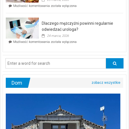
w
Czy
Możliwość komentowania
została wyłączona
Częstochowie
można
już
schudnąć
25
bez
kwietnia!
Dlaczego mężczyźni powinni regularnie
poczucia,
że
odwiedzać urologa?
jesteś
24 marca, 2026
ciągle
Dlaczego
Możliwość komentowania
została wyłączona
na
mężczyźni
diecie?
powinni
regularnie
odwiedzać
urologa?
Dom