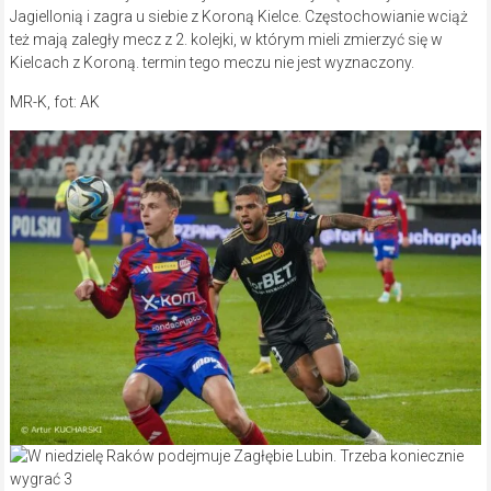
Jagiellonią i zagra u siebie z Koroną Kielce. Częstochowianie wciąż
też mają zaległy mecz z 2. kolejki, w którym mieli zmierzyć się w
Kielcach z Koroną. termin tego meczu nie jest wyznaczony.
MR-K, fot: AK