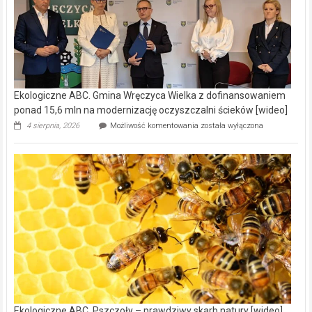
Ekologiczne ABC. Gmina Wręczyca Wielka z dofinansowaniem
ponad 15,6 mln na modernizację oczyszczalni ścieków [wideo]
Ekologiczne
4 sierpnia, 2026
Możliwość komentowania
została wyłączona
ABC.
Gmina
Wręczyca
Wielka
z
dofinansowaniem
ponad
15,6
mln
na
modernizację
oczyszczalni
ścieków
[wideo]
Ekologiczne ABC. Pszczoły – prawdziwy skarb natury [wideo]