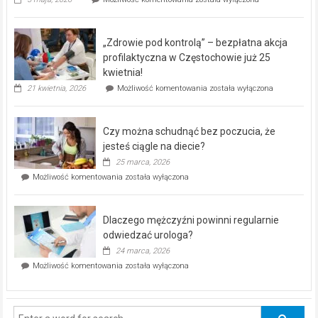
miejski,
BEZPŁATNY
program
„Zdrowie pod kontrolą” – bezpłatna akcja
rehabilitacji
dla
profilaktyczna w Częstochowie już 25
seniorów!
kwietnia!
„Zdrowie
21 kwietnia, 2026
Możliwość komentowania
została wyłączona
pod
kontrolą”
–
Czy można schudnąć bez poczucia, że
bezpłatna
akcja
jesteś ciągle na diecie?
profilaktyczna
25 marca, 2026
w
Czy
Możliwość komentowania
została wyłączona
Częstochowie
można
już
schudnąć
25
bez
kwietnia!
Dlaczego mężczyźni powinni regularnie
poczucia,
że
odwiedzać urologa?
jesteś
24 marca, 2026
ciągle
Dlaczego
Możliwość komentowania
została wyłączona
na
mężczyźni
diecie?
powinni
regularnie
odwiedzać