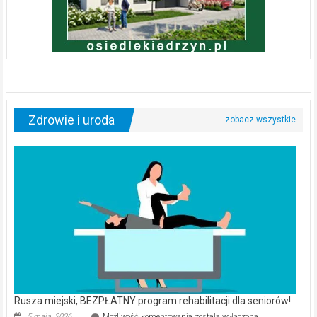
Zdrowie i uroda
Rusza miejski, BEZPŁATNY program rehabilitacji dla seniorów!
Rusza
5 maja, 2026
Możliwość komentowania
została wyłączona