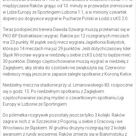
międzyczasie Raków grając od 10. minuty w przewadze zremisował
w Lidze Europy ze Sportingiem Lizbona 1:1, a w miniony czwartek
dopiero po dogrywce wygrał w Pucharze Polski w Łodzi z ŁKS 2:0.
Teraz podopieczni trenera Dawida Szwargi muszą przełamać się w
PKO BP Ekstraklasie i wygrać. Raków po 12 rozegranych meczach
ma 23 punkty. W piątek swój mecz wygrała Jagiellonia Białystok,
która po 14 meczach ma już 29 punktów. Jeśli dotychczasowy lider
Śląsk Wrocław wygra w niedzielę u siebie z ŁKS Łódź to będzie mieć
30 punktów. Dlatego częstochowianie muszą wygrać w niedzielę z
Zagłębiem, aby strata do czołówki nie zwiększyła się. Czerwono-
niebiescy mają jeszcze w zapasie zaległe spotkanie z Koroną Kielce.
Niedzielny mecz na stadionie przy ul. Limanowskiego 83. rozpocznie
się o godz. 15. Po niedzielnym spotkaniu z Zagłębiem
częstochowianie zaczną myśleć o czwartkowym spotkaniu Ligi
Europy w Lizbonie ze Sportingiem.
Do półmetka rozgrywek pozostały jeszcze tylko 3 kolejki. Raków
zagra w nich z: w Szczecinie z Pogonią, u siebie z Cracovią i we
Wrocławiu ze Śląskiem. W grudniu drużyny rozegrają też 2 kolejki
awansem z rundy wiosennej. Raków zmierzy się w Białymstoku z