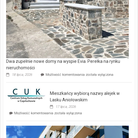
Dwa zupełnie nowe domy na wyspie Evia. Perełka na rynku
nieruchomości
Dwa
18 lipca, 2026
Możliwość komentowania
została wyłączona
zupełnie
nowe
domy
Mieszkańcy wybiorą nazwy alejek w
na
wyspie
Lasku Aniołowskim
Evia.
17 lipca, 2026
Perełka
Mieszkańcy
Możliwość komentowania
została wyłączona
na
wybiorą
rynku
nazwy
nieruchomości
alejek
w
Lasku