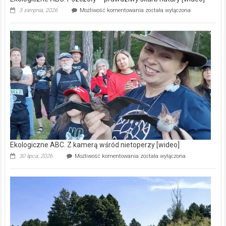
Ekologiczne
3 sierpnia, 2026
Możliwość komentowania
została wyłączona
ABC.
Pszczoły
–
prawdziwy
skarb
natury
[wideo]
Ekologiczne ABC. Z kamerą wśród nietoperzy [wideo]
Ekologiczne
30 lipca, 2026
Możliwość komentowania
została wyłączona
ABC.
Z
kamerą
wśród
nietoperzy
[wideo]