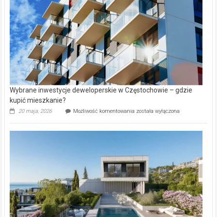
Aniołowskim
Wybrane inwestycje deweloperskie w Częstochowie – gdzie
kupić mieszkanie?
Wybrane
20 maja, 2026
Możliwość komentowania
została wyłączona
inwestycje
deweloperskie
w Częstochowie
–
gdzie
kupić
mieszkanie?