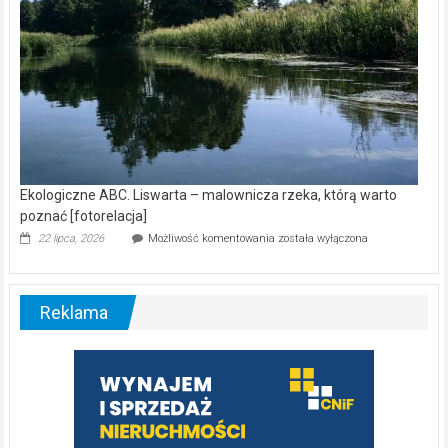
Ekologiczne ABC. Liswarta – malownicza rzeka, którą warto
poznać [fotorelacja]
Ekologiczne
22 lipca, 2026
Możliwość komentowania
została wyłączona
ABC.
Liswarta
–
malownicza
Reklama
rzeka,
którą
warto
poznać
[fotorelacja]