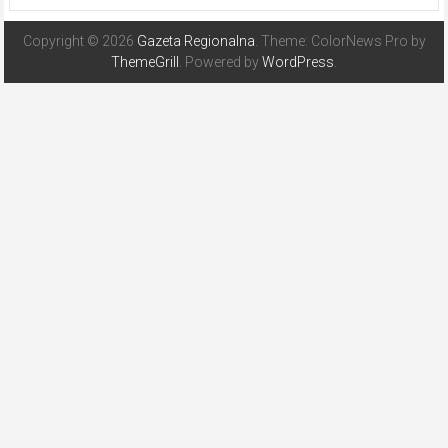
Copyright © 2026
Gazeta Regionalna
. Theme: ColorNews Pro by
ThemeGrill
. Powered by
WordPress
.