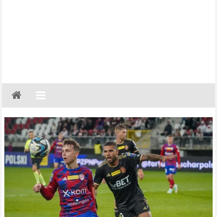
Gazeta
Regionalna
Częstochowa,
Kłobuck,
Lubliniec,
Myszków