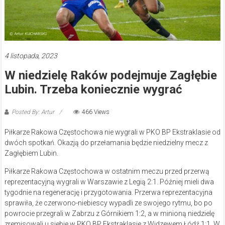
4 listopada, 2023
W niedzielę Raków podejmuje Zagłębie
Lubin. Trzeba koniecznie wygrać
Posted By: Artur
466 Views
Piłkarze Rakowa Częstochowa nie wygrali w PKO BP Ekstraklasie od
dwóch spotkań. Okazją do przełamania będzie niedzielny mecz z
Zagłębiem Lubin.
Piłkarze Rakowa Częstochowa w ostatnim meczu przed przerwą
reprezentacyjną wygrali w Warszawie z Legią 2:1. Później mieli dwa
tygodnie na regenerację i przygotowania. Przerwa reprezentacyjna
sprawiła, że czerwono-niebiescy wypadli ze swojego rytmu, bo po
powrocie przegrali w Zabrzu z Górnikiem 1:2, a w minioną niedzielę
zremisowali u siebie w PKO BP Ekstraklasie z Widzewem Łódź 1:1. W