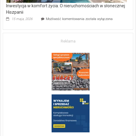
Inwestycja w komfort życia. O nieruchomościach w słonecznej
Hiszpanii
Inwestycja
15 maja, 2026
Możliwość komentowania
została wyłączona
w komfort
życia.
O nieruchomościach
w słonecznej
Reklama
Hiszpanii