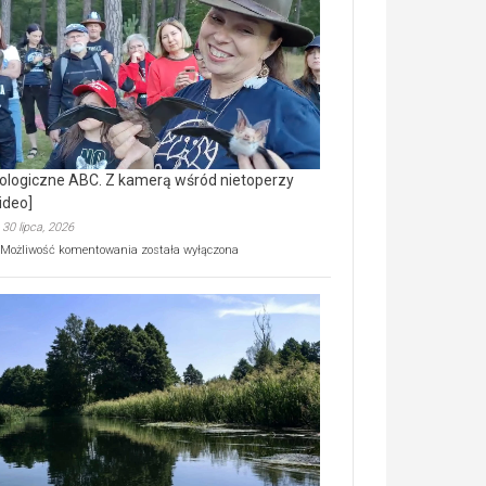
prawdziwy
skarb
natury
[wideo]
ologiczne ABC. Z kamerą wśród nietoperzy
ideo]
30 lipca, 2026
Ekologiczne
Możliwość komentowania
została wyłączona
ABC.
Z
kamerą
wśród
nietoperzy
[wideo]