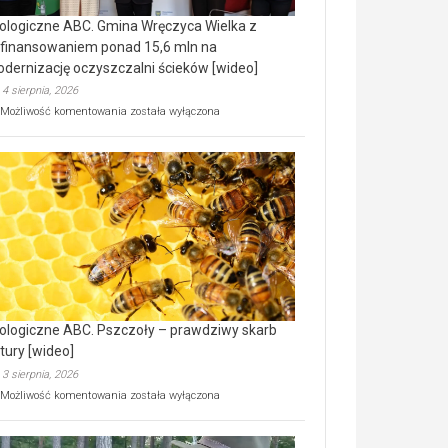
ologiczne ABC. Gmina Wręczyca Wielka z
finansowaniem ponad 15,6 mln na
dernizację oczyszczalni ścieków [wideo]
4 sierpnia, 2026
Ekologiczne
Możliwość komentowania
została wyłączona
ABC.
Gmina
Wręczyca
Wielka
z
dofinansowaniem
ponad
15,6
mln
na
modernizację
oczyszczalni
ścieków
ologiczne ABC. Pszczoły – prawdziwy skarb
[wideo]
tury [wideo]
3 sierpnia, 2026
Ekologiczne
Możliwość komentowania
została wyłączona
ABC.
Pszczoły
–