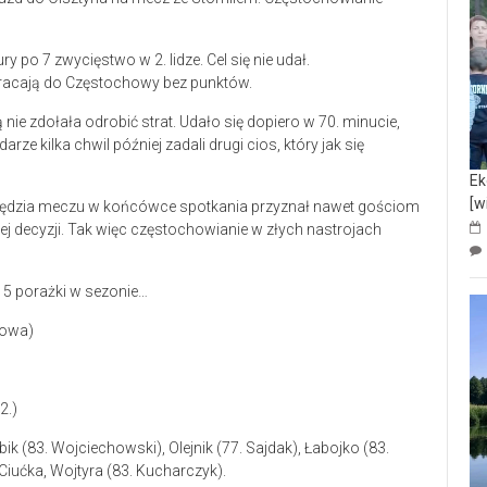
 po 7 zwycięstwo w 2. lidze. Cel się nie udał.
 wracają do Częstochowy bez punktów.
 nie zdołała odrobić strat. Udało się dopiero w 70. minucie,
rze kilka chwil później zadali drugi cios, który jak się
Ek
[w
. Sędzia meczu w końcówce spotkania przyznał nawet gościom
jej decyzji. Tak więc częstochowianie w złych nastrojach
a 5 porażki w sezonie…
howa)
2.)
k (83. Wojciechowski), Olejnik (77. Sajdak), Łabojko (83.
Ciućka, Wojtyra (83. Kucharczyk).