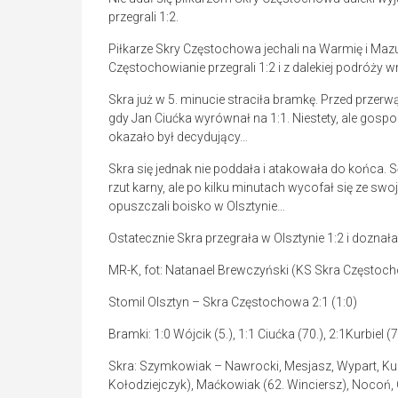
przegrali 1:2.
Piłkarze Skry Częstochowa jechali na Warmię i Mazury
Częstochowianie przegrali 1:2 i z dalekiej podróży
Skra już w 5. minucie straciła bramkę. Przed przerwą
gdy Jan Ciućka wyrównał na 1:1. Niestety, ale gospoda
okazało był decydujący…
Skra się jednak nie poddała i atakowała do końca
rzut karny, ale po kilku minutach wycofał się ze swo
opuszczali boisko w Olsztynie…
Ostatecznie Skra przegrała w Olsztynie 1:2 i doznał
MR-K, fot: Natanael Brewczyński (KS Skra Częstoc
Stomil Olsztyn – Skra Częstochowa 2:1 (1:0)
Bramki: 1:0 Wójcik (5.), 1:1 Ciućka (70.), 2:1Kurbiel (7
Skra: Szymkowiak – Nawrocki, Mesjasz, Wypart, Kubi
Kołodziejczyk), Maćkowiak (62. Winciersz), Nocoń, 