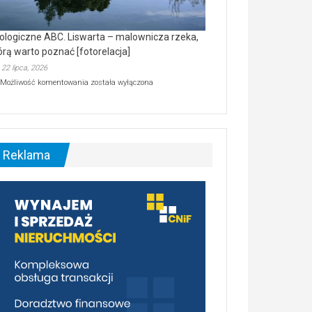
ologiczne ABC. Liswarta – malownicza rzeka,
órą warto poznać [fotorelacja]
22 lipca, 2026
Ekologiczne
Możliwość komentowania
została wyłączona
ABC.
Liswarta
–
malownicza
rzeka,
którą
Reklama
warto
poznać
[fotorelacja]