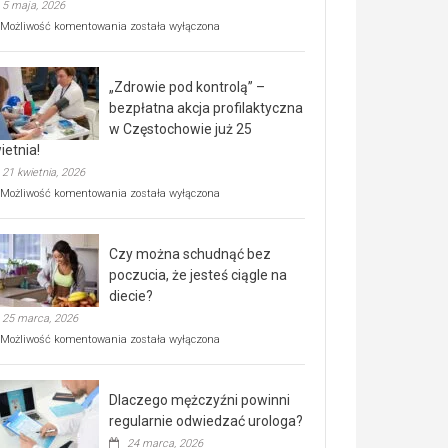
5 maja, 2026
Rusza
Możliwość komentowania
została wyłączona
miejski,
BEZPŁATNY
program
„Zdrowie pod kontrolą” –
rehabilitacji
dla
bezpłatna akcja profilaktyczna
seniorów!
w Częstochowie już 25
ietnia!
21 kwietnia, 2026
„Zdrowie
Możliwość komentowania
została wyłączona
pod
kontrolą”
–
Czy można schudnąć bez
bezpłatna
akcja
poczucia, że jesteś ciągle na
profilaktyczna
diecie?
w
25 marca, 2026
Częstochowie
już
Czy
Możliwość komentowania
została wyłączona
25
można
kwietnia!
schudnąć
bez
Dlaczego mężczyźni powinni
poczucia,
że
regularnie odwiedzać urologa?
jesteś
24 marca, 2026