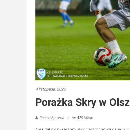
4 listopada, 2023
Porażka Skry w Olsz
Posted By: Artur
439 Views
Nie udał się piłkarzom Skry Częstochowa daleki wy