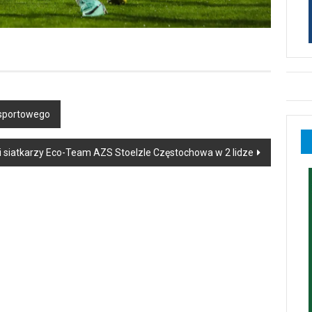
 sportowego
i siatkarzy Eco-Team AZS Stoelzle Częstochowa w 2 lidze