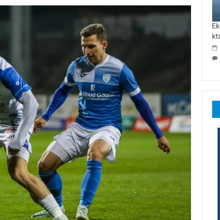
Ek
kt