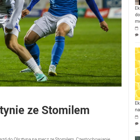
Ek
do
mo
Ek
tynie ze Stomilem
na
jazd do Olsztyna na mecz ze Stomilem. Częstochowianie